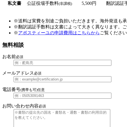
私文書
公証役場手数料
5,500円
翻訳認証
(非課税)
※送料は実費を別途ご負担いただきます。海外発送も
※翻訳認証手数料は文書によって大きく異なります。ご
※
アポスティーユの申請費用はこちらから
ご覧ください
無料相談
お名前
必須
メールアドレス
必須
電話番号
(携帯も可)
任意
お問い合わせ内容
必須