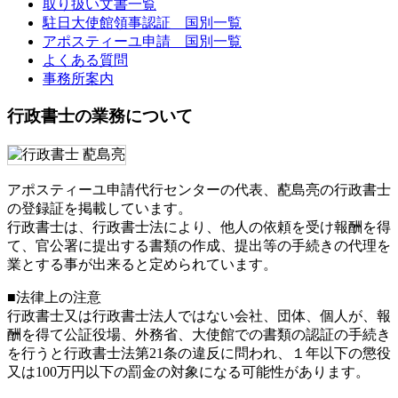
取り扱い文書一覧
駐日大使館領事認証 国別一覧
アポスティーユ申請 国別一覧
よくある質問
事務所案内
行政書士の業務について
アポスティーユ申請代行センターの代表、蓜島亮の行政書士
の登録証を掲載しています。
行政書士は、行政書士法により、他人の依頼を受け報酬を得
て、官公署に提出する書類の作成、提出等の手続きの代理を
業とする事が出来ると定められています。
■法律上の注意
行政書士又は行政書士法人ではない会社、団体、個人が、報
酬を得て公証役場、外務省、大使館での書類の認証の手続き
を行うと行政書士法第21条の違反に問われ、
１年以下の懲役
又は100万円以下の罰金
の対象になる可能性があります。