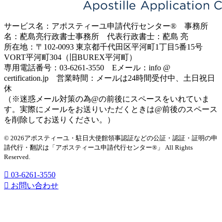
サービス名：アポスティーユ申請代行センター® 事務所
名：蓜島亮行政書士事務所 代表行政書士：蓜島 亮
所在地：〒102-0093 東京都千代田区平河町1丁目5番15号
VORT平河町304（旧BUREX平河町）
専用電話番号：03-6261-3550 Eメール：info @
certification.jp 営業時間：メールは24時間受付中、土日祝日
休
（※迷惑メール対策の為@の前後にスペースをいれていま
す。実際にメールをお送りいただくときは@前後のスペース
を削除してお送りください。）
© 2026アポスティーユ・駐日大使館領事認証などの公証・認証・証明の申
請代行・翻訳は「アポスティーユ申請代行センター®」
All Rights
Reserved.
03-6261-3550
お問い合わせ