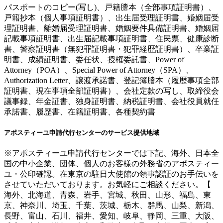
パスポートのコピー(写し)、戸籍謄本（全部事項証明書）、
戸籍抄本（個人事項証明書）、出生届受理証明書、婚姻届受
理証明書、離婚届受理証明書、婚姻要件具備証明書、婚姻届
記載事項証明書、出生届記載事項証明書、住民票、健康診断
書、警察証明書（無犯罪証明書・犯罪経歴証明書）、卒業証
明書、成績証明書、委任状、授権委託書、Power of
Attorney（POA）、Special Power of Attorney（SPA）、
Authorization Letter、譲渡承諾書、登記簿謄本（履歴事項全部
証明書、現在事項全部証明書）、会社定款の写し、取締役会
議事録、年金証書、独身証明書、納税証明書、会社役員就任
承諾書、履歴書、在籍証明書、各種契約書
アポスティーユ申請代行センターのサービス提供地域
※アポスティーユ申請代行センターでは下記、海外、日本全
国の中小企業、団体、個人のお客様の外務省のアポスティー
ユ・公印確認。在東京の駐日大使館の領事認証のお手伝いを
させていただいております。お気軽にご相談ください。【
海外、北海道、青森、岩手、宮城、秋田、山形、福島、東
京、神奈川、埼玉、千葉、茨城、栃木、群馬、山梨、新潟、
長野、富山、石川、福井、愛知、岐阜、静岡、三重、大阪、