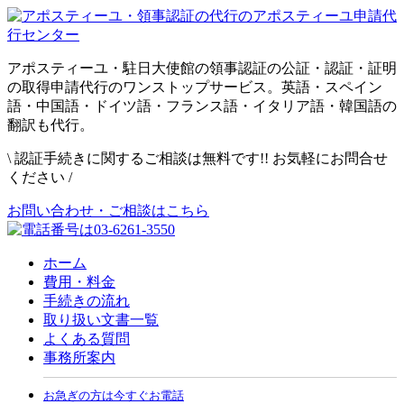
アポスティーユ・駐日大使館の領事認証の公証・認証・証明
の取得申請代行のワンストップサービス。英語・スペイン
語・中国語・ドイツ語・フランス語・イタリア語・韓国語の
翻訳も代行。
\
認証手続きに関するご相談は無料です!! お気軽にお問合せ
ください
/
お問い合わせ・ご相談はこちら
ホーム
費用・料金
手続きの流れ
取り扱い文書一覧
よくある質問
事務所案内
お急ぎの方は今すぐお電話