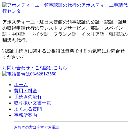
アポスティーユ・駐日大使館の領事認証の公証・認証・証明
の取得申請代行のワンストップサービス。英語・スペイン
語・中国語・ドイツ語・フランス語・イタリア語・韓国語の
翻訳も代行。
\
認証手続きに関するご相談は無料です!! お気軽にお問合せ
ください
/
お問い合わせ・ご相談はこちら
ホーム
費用・料金
手続きの流れ
取り扱い文書一覧
よくある質問
事務所案内
お急ぎの方は今すぐお電話