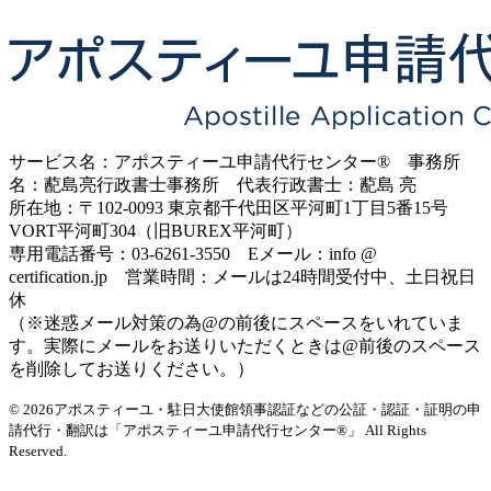
サービス名：アポスティーユ申請代行センター® 事務所
名：蓜島亮行政書士事務所 代表行政書士：蓜島 亮
所在地：〒102-0093 東京都千代田区平河町1丁目5番15号
VORT平河町304（旧BUREX平河町）
専用電話番号：03-6261-3550 Eメール：info @
certification.jp 営業時間：メールは24時間受付中、土日祝日
休
（※迷惑メール対策の為@の前後にスペースをいれていま
す。実際にメールをお送りいただくときは@前後のスペース
を削除してお送りください。）
© 2026アポスティーユ・駐日大使館領事認証などの公証・認証・証明の申
請代行・翻訳は「アポスティーユ申請代行センター®」
All Rights
Reserved.