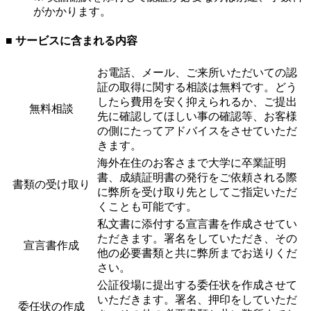
がかかります。
■ サービスに含まれる内容
お電話、メール、ご来所いただいての認
証の取得に関する相談は無料です。どう
したら費用を安く抑えられるか、ご提出
無料相談
先に確認してほしい事の確認等、お客様
の側にたってアドバイスをさせていただ
きます。
海外在住のお客さまで大学に卒業証明
書、成績証明書の発行をご依頼される際
書類の受け取り
に弊所を受け取り先としてご指定いただ
くことも可能です。
私文書に添付する宣言書を作成させてい
ただきます。署名をしていただき、その
宣言書作成
他の必要書類と共に弊所までお送りくだ
さい。
公証役場に提出する委任状を作成させて
いただきます。署名、押印をしていただ
委任状の作成