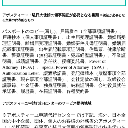
アポスティーユ・駐日大使館の領事認証が必要となる書類
※認証が必要とな
る文書の代表的なもの
パスポートのコピー(写し)、戸籍謄本（全部事項証明書）、
戸籍抄本（個人事項証明書）、出生届受理証明書、婚姻届受
理証明書、離婚届受理証明書、婚姻要件具備証明書、婚姻届
記載事項証明書、出生届記載事項証明書、住民票、健康診断
書、警察証明書（無犯罪証明書・犯罪経歴証明書）、卒業証
明書、成績証明書、委任状、授権委託書、Power of
Attorney（POA）、Special Power of Attorney（SPA）、
Authorization Letter、譲渡承諾書、登記簿謄本（履歴事項全部
証明書、現在事項全部証明書）、会社定款の写し、取締役会
議事録、年金証書、独身証明書、納税証明書、会社役員就任
承諾書、履歴書、在籍証明書、各種契約書
アポスティーユ申請代行センターのサービス提供地域
※アポスティーユ申請代行センターでは下記、海外、日本全
国の中小企業、団体、個人のお客様の外務省のアポスティー
ユ・公印確認。在東京の駐日大使館の領事認証のお手伝いを