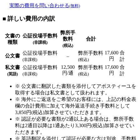
実際の費用を問い合わせる
(無料)
■ 詳しい費用の内訳
弊所手
文書の
公証役場手数料
数料
合計
種類
(非課税)
(税込)
17,600
合
公証役場手数料
弊所手数料
公文書
–
円
計
(非課税)
(税込)
12,500
17,600
合
私文書
公証役場手数料
弊所手数料
円/通
円
計
(英語)
(非課税)
(税込)
※ 公文書に翻訳した書類を添付してアポスティーユを
取得する場合は私文書として扱われます。
※ 海外にご返送をご希望のお客様には、上記の料金表
欄の合計費用に加えて海外返送手続き手数料として
3,850円(税込)加算させていただきます。
※ 認証が必要な書類が2通以上ある場合は、弊所手数
料は2通目以降は1通あたり3,300円(税込)加算させてい
ただきます。
※ 英語翻訳を添付して認証が必要な方は別途、手数料