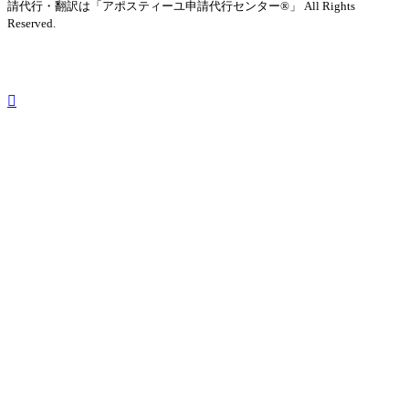
請代行・翻訳は「アポスティーユ申請代行センター®」
All Rights
Reserved.