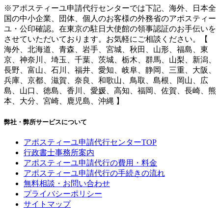
※アポスティーユ申請代行センターでは下記、海外、日本全
国の中小企業、団体、個人のお客様の外務省のアポスティー
ユ・公印確認。在東京の駐日大使館の領事認証のお手伝いを
させていただいております。お気軽にご相談ください。【
海外、北海道、青森、岩手、宮城、秋田、山形、福島、東
京、神奈川、埼玉、千葉、茨城、栃木、群馬、山梨、新潟、
長野、富山、石川、福井、愛知、岐阜、静岡、三重、大阪、
兵庫、京都、滋賀、奈良、和歌山、鳥取、島根、岡山、広
島、山口、徳島、香川、愛媛、高知、福岡、佐賀、長崎、熊
本、大分、宮崎、鹿児島、沖縄 】
弊社・弊所サービスについて
アポスティーユ申請代行センターTOP
行政書士事務所案内
アポスティーユ申請代行の費用・料金
アポスティーユ申請代行の手続きの流れ
無料相談・お問い合わせ
プライバシーポリシー
サイトマップ