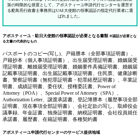
策の時限的な措置として、アポスティーユ申請代行センターを運営す
る蓜島亮行政書士事務所はUAE大使館の領事認証の指定代行業者に選
ばれました。
アポスティーユ・駐日大使館の領事認証が必要となる書類
※認証が必要とな
る文書の代表的なもの
パスポートのコピー(写し)、戸籍謄本（全部事項証明書）、
戸籍抄本（個人事項証明書）、出生届受理証明書、婚姻届受
理証明書、離婚届受理証明書、婚姻要件具備証明書、婚姻届
記載事項証明書、出生届記載事項証明書、住民票、健康診断
書、警察証明書（無犯罪証明書・犯罪経歴証明書）、卒業証
明書、成績証明書、委任状、授権委託書、Power of
Attorney（POA）、Special Power of Attorney（SPA）、
Authorization Letter、譲渡承諾書、登記簿謄本（履歴事項全部
証明書、現在事項全部証明書）、会社定款の写し、取締役会
議事録、年金証書、独身証明書、納税証明書、会社役員就任
承諾書、履歴書、在籍証明書、各種契約書
アポスティーユ申請代行センターのサービス提供地域