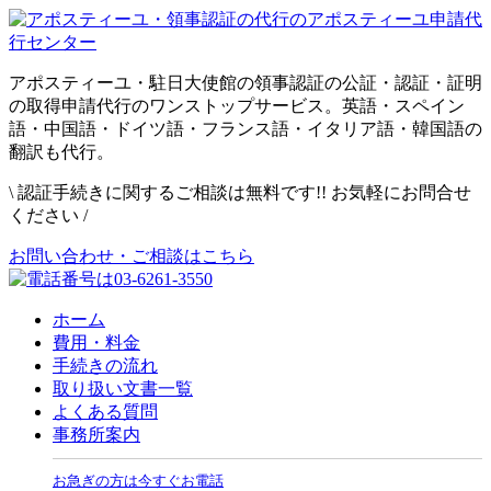
アポスティーユ・駐日大使館の領事認証の公証・認証・証明
の取得申請代行のワンストップサービス。英語・スペイン
語・中国語・ドイツ語・フランス語・イタリア語・韓国語の
翻訳も代行。
\
認証手続きに関するご相談は無料です!! お気軽にお問合せ
ください
/
お問い合わせ・ご相談はこちら
ホーム
費用・料金
手続きの流れ
取り扱い文書一覧
よくある質問
事務所案内
お急ぎの方は今すぐお電話