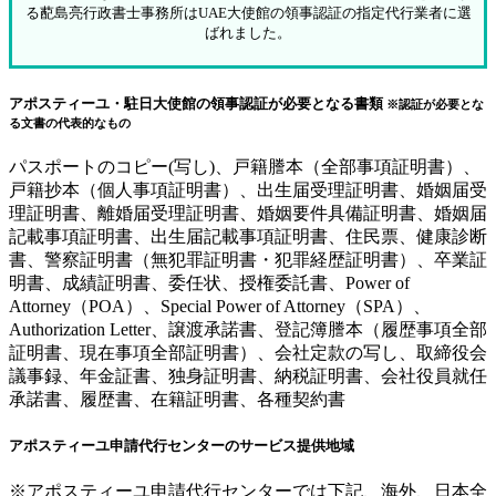
る蓜島亮行政書士事務所はUAE大使館の領事認証の指定代行業者に選
ばれました。
アポスティーユ・駐日大使館の領事認証が必要となる書類
※認証が必要とな
る文書の代表的なもの
パスポートのコピー(写し)、戸籍謄本（全部事項証明書）、
戸籍抄本（個人事項証明書）、出生届受理証明書、婚姻届受
理証明書、離婚届受理証明書、婚姻要件具備証明書、婚姻届
記載事項証明書、出生届記載事項証明書、住民票、健康診断
書、警察証明書（無犯罪証明書・犯罪経歴証明書）、卒業証
明書、成績証明書、委任状、授権委託書、Power of
Attorney（POA）、Special Power of Attorney（SPA）、
Authorization Letter、譲渡承諾書、登記簿謄本（履歴事項全部
証明書、現在事項全部証明書）、会社定款の写し、取締役会
議事録、年金証書、独身証明書、納税証明書、会社役員就任
承諾書、履歴書、在籍証明書、各種契約書
アポスティーユ申請代行センターのサービス提供地域
※アポスティーユ申請代行センターでは下記、海外、日本全