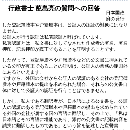
行政書士 蓜島亮の質問への回答
日本国政
府の発行
した登記簿謄本や戸籍謄本は、公証人の認証の対象にはなり
ません。
公証人が行う認証は私署認証と呼ばれています。
私署認証とは、私文書に対してなされた作成者の署名、署名
押印、記名押印が真正であることを証明することです。
したがって、登記簿謄本や戸籍謄本などの公文書に押されて
いる公印が真正であることの証明は、公証人の業務の範囲外
にあるといえます。
ですから、外国の会社から公証人の認証のある会社の登記簿
謄本や戸籍謄本の提出を求められた場合、それらの公文書自
体に対して公証人の認証を行うことはできません。
しかし、私人である翻訳者が、日本語による公文書を、公証
人の認証のある登記簿謄本や戸籍謄本の提出を求められてい
る外国の会社が属する国の言語に翻訳し、その上で、「私は
日本語とその言語に堪能であり、添付の公文書の記載内容を
誠実に翻訳したものである」という旨を記述した宣誓書