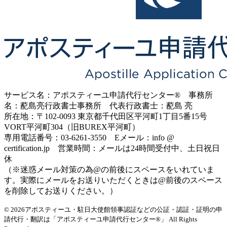
サービス名：アポスティーユ申請代行センター® 事務所
名：蓜島亮行政書士事務所 代表行政書士：蓜島 亮
所在地：〒102-0093 東京都千代田区平河町1丁目5番15号
VORT平河町304（旧BUREX平河町）
専用電話番号：03-6261-3550 Eメール：info @
certification.jp 営業時間：メールは24時間受付中、土日祝日
休
（※迷惑メール対策の為@の前後にスペースをいれていま
す。実際にメールをお送りいただくときは@前後のスペース
を削除してお送りください。）
© 2026アポスティーユ・駐日大使館領事認証などの公証・認証・証明の申
請代行・翻訳は「アポスティーユ申請代行センター®」
All Rights