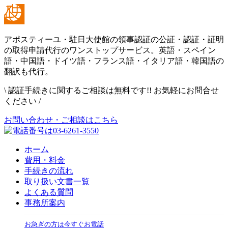
アポスティーユ・駐日大使館の領事認証の公証・認証・証明
の取得申請代行のワンストップサービス。英語・スペイン
語・中国語・ドイツ語・フランス語・イタリア語・韓国語の
翻訳も代行。
\
認証手続きに関するご相談は無料です!! お気軽にお問合せ
ください
/
お問い合わせ・ご相談はこちら
ホーム
費用・料金
手続きの流れ
取り扱い文書一覧
よくある質問
事務所案内
お急ぎの方は今すぐお電話