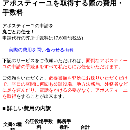
アポスティーユを取得する際の費用・
手数料
アポスティーユの申請を
丸ごとお任せ！
申請代行の弊所手数料は
17,600
円(税込)
実際の費用を問い合わせる
(無料)
下記のサービスをご依頼いただければ、
面倒なアポスティー
ユの申請の手続きをすべて私たちにお任せいただけます。
ご依頼をいただくと、
必要書類を弊所にお送りいただくだけ
で、平日の昼間に何回も公証役場、地方法務局、外務省など
に足を運んだり、電話をかける必要がなく、アポスティーユ
を取得
をすることが出来ます。
■ 詳しい費用の内訳
公証役場手数
弊所手
文書の種
料
数料
合計