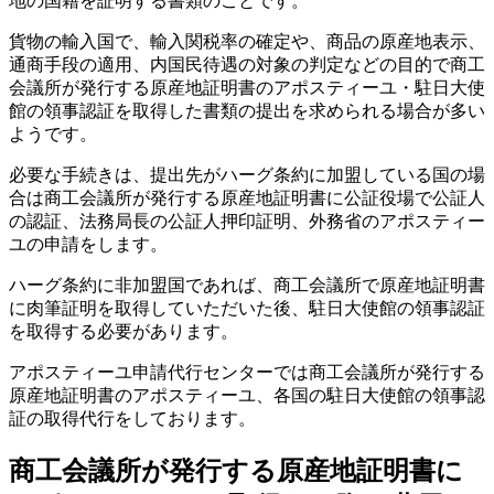
地の国籍を証明する書類のことです。
貨物の輸入国で、輸入関税率の確定や、商品の原産地表示、
通商手段の適用、内国民待遇の対象の判定などの目的で商工
会議所が発行する原産地証明書のアポスティーユ・駐日大使
館の領事認証を取得した書類の提出を求められる場合が多い
ようです。
必要な手続きは、提出先がハーグ条約に加盟している国の場
合は商工会議所が発行する原産地証明書に公証役場で公証人
の認証、法務局長の公証人押印証明、外務省のアポスティー
ユの申請をします。
ハーグ条約に非加盟国であれば、商工会議所で原産地証明書
に肉筆証明を取得していただいた後、駐日大使館の領事認証
を取得する必要があります。
アポスティーユ申請代行センターでは商工会議所が発行する
原産地証明書のアポスティーユ、各国の駐日大使館の領事認
証の取得代行をしております。
商工会議所が発行する原産地証明書に