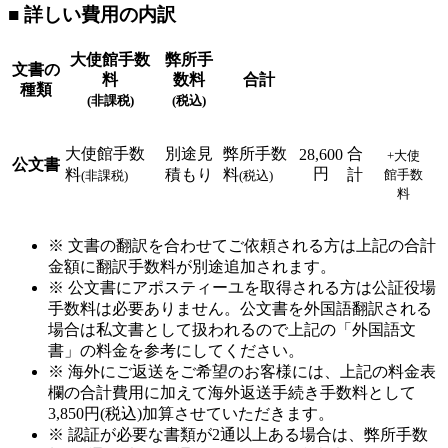
■ 詳しい費用の内訳
大使館手数
弊所手
文書の
料
数料
合計
種類
(非課税)
(税込)
大使館手数
別途見
弊所手数
合
28,600
+大使
公文書
円
料
積もり
料
計
館手数
(非課税)
(税込)
料
※ 文書の翻訳を合わせてご依頼される方は上記の合計
金額に翻訳手数料が別途追加されます。
※ 公文書にアポスティーユを取得される方は公証役場
手数料は必要ありません。公文書を外国語翻訳される
場合は私文書として扱われるので上記の「外国語文
書」の料金を参考にしてください。
※ 海外にご返送をご希望のお客様には、上記の料金表
欄の合計費用に加えて海外返送手続き手数料として
3,850円(税込)加算させていただきます。
※ 認証が必要な書類が2通以上ある場合は、弊所手数