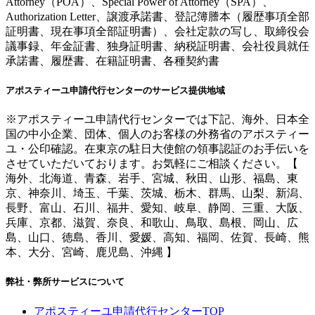
Attorney（POA）、Special Power of Attorney（SPA）、
Authorization Letter、譲渡承諾書、登記簿謄本（履歴事項全部
証明書、現在事項全部証明書）、会社定款の写し、取締役会
議事録、年金証書、独身証明書、納税証明書、会社役員就任
承諾書、履歴書、在籍証明書、各種契約書
アポスティーユ申請代行センターのサービス提供地域
※アポスティーユ申請代行センターでは下記、海外、日本全
国の中小企業、団体、個人のお客様の外務省のアポスティー
ユ・公印確認。在東京の駐日大使館の領事認証のお手伝いを
させていただいております。お気軽にご相談ください。【
海外、北海道、青森、岩手、宮城、秋田、山形、福島、東
京、神奈川、埼玉、千葉、茨城、栃木、群馬、山梨、新潟、
長野、富山、石川、福井、愛知、岐阜、静岡、三重、大阪、
兵庫、京都、滋賀、奈良、和歌山、鳥取、島根、岡山、広
島、山口、徳島、香川、愛媛、高知、福岡、佐賀、長崎、熊
本、大分、宮崎、鹿児島、沖縄 】
弊社・弊所サービスについて
アポスティーユ申請代行センターTOP