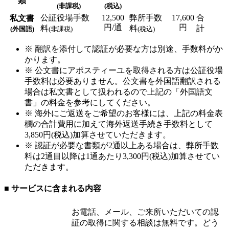
類
(非課税)
(税込)
公証役場手数
12,500
弊所手数
17,600
合
私文書
円/通
円
料
料
計
(外国語)
(非課税)
(税込)
※ 翻訳を添付して認証が必要な方は別途、手数料がか
かります。
※ 公文書にアポスティーユを取得される方は公証役場
手数料は必要ありません。公文書を外国語翻訳される
場合は私文書として扱われるので上記の「外国語文
書」の料金を参考にしてください。
※ 海外にご返送をご希望のお客様には、上記の料金表
欄の合計費用に加えて海外返送手続き手数料として
3,850円(税込)加算させていただきます。
※ 認証が必要な書類が2通以上ある場合は、弊所手数
料は2通目以降は1通あたり3,300円(税込)加算させてい
ただきます。
■ サービスに含まれる内容
お電話、メール、ご来所いただいての認
証の取得に関する相談は無料です。どう