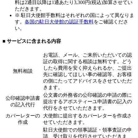
料は2通目以降は1通あたり3,300円(税込)加算させてい
ただきます。
※ 駐日大使館手数料はそれぞれの国によって異なりま
す。
各国の駐日大使館の認証手数料
をご確認くださ
い。
■ サービスに含まれる内容
お電話、メール、ご来所いただいての認
証の取得に関する相談は無料です。どう
したら費用を安く抑えられるか、ご提出
無料相談
先に確認してほしい事の確認等、お客様
の側にたってアドバイスをさせていただ
きます。
公文書の外務省の公印確認の申請の際に
公印確認申請書
提出するアポスティーユ申請書の記入の
の記入代行
代行をさせていただきます。
カバーレターの
大使館に提出するカバーレターを作成さ
作成
せていただきます。
駐日大使館での領事認証・領事査証の申
請、受け取りを代行させていただきま