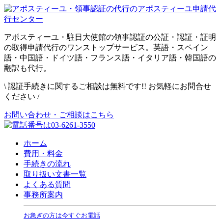
アポスティーユ・駐日大使館の領事認証の公証・認証・証明
の取得申請代行のワンストップサービス。英語・スペイン
語・中国語・ドイツ語・フランス語・イタリア語・韓国語の
翻訳も代行。
\
認証手続きに関するご相談は無料です!! お気軽にお問合せ
ください
/
お問い合わせ・ご相談はこちら
ホーム
費用・料金
手続きの流れ
取り扱い文書一覧
よくある質問
事務所案内
お急ぎの方は今すぐお電話