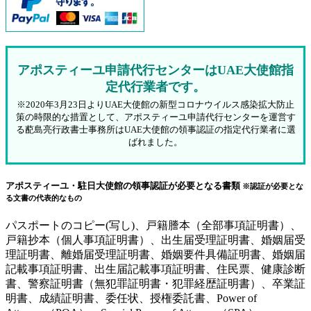
アポスティーユ申請代行センターはUAE大使館指
定代行業者です。
※2020年3月23日よりUAE大使館の新型コロナウイルス感染拡大防止
策の時限的な措置として、アポスティーユ申請代行センターを運営す
る蓜島亮行政書士事務所はUAE大使館の領事認証の指定代行業者に選
ばれました。
アポスティーユ・駐日大使館の領事認証が必要となる書類
※認証が必要とな
る文書の代表的なもの
パスポートのコピー(写し)、戸籍謄本（全部事項証明書）、
戸籍抄本（個人事項証明書）、出生届受理証明書、婚姻届受
理証明書、離婚届受理証明書、婚姻要件具備証明書、婚姻届
記載事項証明書、出生届記載事項証明書、住民票、健康診断
書、警察証明書（無犯罪証明書・犯罪経歴証明書）、卒業証
明書、成績証明書、委任状、授権委託書、Power of