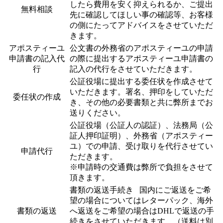
したら費用を安く抑えられるか、ご提出
無料相談
先に確認してほしい事の確認等、お客様
の側にたってアドバイスをさせていただ
きます。
アポスティーユ
公文書の外務省のアポスティーユの申請
申請書の記入代
の際に提出するアポスティーユ申請書の
行
記入の代行をさせていただきます。
公証役場に提出する委任状を作成させて
いただきます。署名、押印をしていただ
委任状の作成
き、その他の必要書類と共に弊所までお
送りください。
公証役場（公証人の認証）、法務局（公
証人押印証明）、外務省（アポスティー
ユ）での申請、受け取りを代行させてい
申請代行
ただきます。
※申請時の交通費は弊所で負担をさせて
頂きます。
書類の返送手続き 国内にご返送をご希
望の場合についてはレターパック、海外
書類の返送
へ返送をご希望の場合はDHLで返送の手
続きをさせていただきます。（送料は別