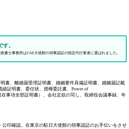
です。
行政書士事務所はUAE大使館の領事認証の指定代行業者に選ばれました。
証明書、離婚届受理証明書、婚姻要件具備証明書、婚姻届記載
明書、委任状、授権委託書、Power of
（履歴事項全部証明書、現在事項全部証明書）、会社定款の写し、取締役会議事録、年
・公印確認。在東京の駐日大使館の領事認証のお手伝いをさせ