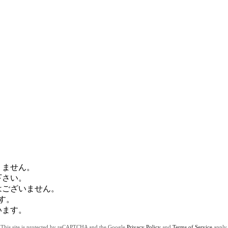
りません。
下さい。
はございません。
す。
います。
This site is protected by reCAPTCHA and the Google
Privacy Policy
and
Terms of Service
apply.