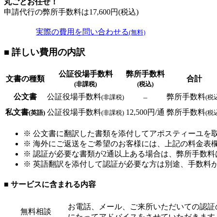
丸ごとお任せ！
申請代行の弊所手数料は
17,600
円(税込)
実際の費用を問い合わせる
(無料)
■ 詳しい費用の内訳
公証役場手数料
弊所手数料
文書の種類
合計
(非課税)
(税込)
公文書
公証役場手数料
弊所手数料
–
(非課税)
(税
私文書
公証役場手数料
12,500円/通
弊所手数料
(英語)
(非課税)
(税
※ 公文書に翻訳した書類を添付してアポスティーユを
※ 海外にご返送をご希望のお客様には、上記の料金表欄
※ 認証が必要な書類が2通以上ある場合は、弊所手数料は
※ 英語翻訳を添付して認証が必要な方は別途、手数料
■ サービスに含まれる内容
お電話、メール、ご来所いただいての認証
無料相談
にたってアドバイスをさせていただきます