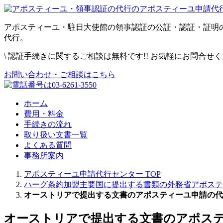
アポスティーユ・駐日大使館の領事認証の公証・認証・証明
代行。
\
認証手続きに関するご相談は無料です!! お気軽にお問合せ
お問い合わせ・ご相談はこちら
ホーム
費用・料金
手続きの流れ
取り扱い文書一覧
よくある質問
事務所案内
アポスティーユ申請代行センター
TOP
ハーグ条約加盟主要国に提出する書類の外務省アポステ
オーストリアで提出する文書のアポスティーユ申請の代
オーストリアで提出する文書のアポス