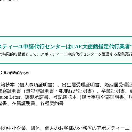
スティーユ申請代行センターはUAE大使館指定代行業者
防止策の時限的な措置として、アポスティーユ申請代行センターを運営する蓜島亮
文書の代表的なもの
、戸籍抄本（個人事項証明書）、出生届受理証明書、婚姻届受理
証明書（無犯罪証明書・犯罪経歴証明書）、卒業証明書、成績証
y（SPA）、Authorization Letter、譲渡承諾書、登記簿謄本
歴書、在籍証明書、各種契約書
国の中小企業、団体、個人のお客様の外務省のアポスティーユ