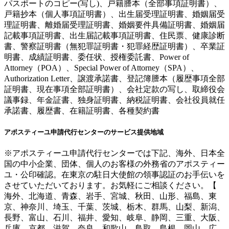
パスポートのコピー(写し)、戸籍謄本（全部事項証明書）、
戸籍抄本（個人事項証明書）、出生届受理証明書、婚姻届受
理証明書、離婚届受理証明書、婚姻要件具備証明書、婚姻届
記載事項証明書、出生届記載事項証明書、住民票、健康診断
書、警察証明書（無犯罪証明書・犯罪経歴証明書）、卒業証
明書、成績証明書、委任状、授権委託書、Power of
Attorney（POA）、Special Power of Attorney（SPA）、
Authorization Letter、譲渡承諾書、登記簿謄本（履歴事項全部
証明書、現在事項全部証明書）、会社定款の写し、取締役会
議事録、年金証書、独身証明書、納税証明書、会社役員就任
承諾書、履歴書、在籍証明書、各種契約書
アポスティーユ申請代行センターのサービス提供地域
※アポスティーユ申請代行センターでは下記、海外、日本全
国の中小企業、団体、個人のお客様の外務省のアポスティー
ユ・公印確認。在東京の駐日大使館の領事認証のお手伝いを
させていただいております。お気軽にご相談ください。【
海外、北海道、青森、岩手、宮城、秋田、山形、福島、東
京、神奈川、埼玉、千葉、茨城、栃木、群馬、山梨、新潟、
長野、富山、石川、福井、愛知、岐阜、静岡、三重、大阪、
兵庫、京都、滋賀、奈良、和歌山、鳥取、島根、岡山、広