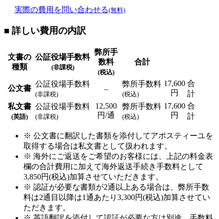
実際の費用を問い合わせる
(無料)
■ 詳しい費用の内訳
弊所手
文書の
公証役場手数料
数料
合計
種類
(非課税)
(税込)
17,600
合
公証役場手数料
弊所手数料
公文書
–
円
計
(非課税)
(税込)
12,500
17,600
合
私文書
公証役場手数料
弊所手数料
円/通
円
計
(英語)
(非課税)
(税込)
※ 公文書に翻訳した書類を添付してアポスティーユを
取得する場合は私文書として扱われます。
※ 海外にご返送をご希望のお客様には、上記の料金表
欄の合計費用に加えて海外返送手続き手数料として
3,850円(税込)加算させていただきます。
※ 認証が必要な書類が2通以上ある場合は、弊所手数
料は2通目以降は1通あたり3,300円(税込)加算させてい
ただきます。
※ 英語翻訳を添付して認証が必要な方は別途、手数料