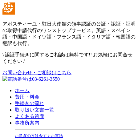
アポスティーユ・駐日大使館の領事認証の公証・認証・証明
の取得申請代行のワンストップサービス。英語・スペイン
語・中国語・ドイツ語・フランス語・イタリア語・韓国語の
翻訳も代行。
\
認証手続きに関するご相談は無料です!! お気軽にお問合せ
ください
/
お問い合わせ・ご相談はこちら
ホーム
費用・料金
手続きの流れ
取り扱い文書一覧
よくある質問
事務所案内
お急ぎの方は今すぐお電話