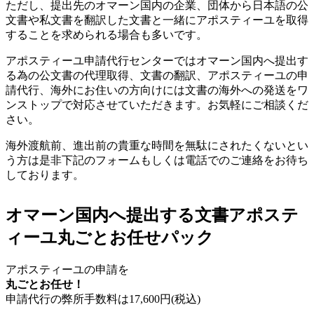
ただし、提出先のオマーン国内の企業、団体から日本語の公
文書や私文書を翻訳した文書と一緒にアポスティーユを取得
することを求められる場合も多いです。
アポスティーユ申請代行センターではオマーン国内へ提出す
る為の公文書の代理取得、文書の翻訳、アポスティーユの申
請代行、海外にお住いの方向けには文書の海外への発送をワ
ンストップで対応させていただきます。お気軽にご相談くだ
さい。
海外渡航前、進出前の貴重な時間を無駄にされたくないとい
う方は是非下記のフォームもしくは電話でのご連絡をお待ち
しております。
オマーン国内へ提出する文書アポステ
ィーユ丸ごとお任せパック
アポスティーユの申請を
丸ごとお任せ！
申請代行の弊所手数料は
17,600
円(税込)