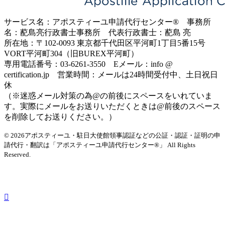
サービス名：アポスティーユ申請代行センター® 事務所
名：蓜島亮行政書士事務所 代表行政書士：蓜島 亮
所在地：〒102-0093 東京都千代田区平河町1丁目5番15号
VORT平河町304（旧BUREX平河町）
専用電話番号：03-6261-3550 Eメール：info @
certification.jp 営業時間：メールは24時間受付中、土日祝日
休
（※迷惑メール対策の為@の前後にスペースをいれていま
す。実際にメールをお送りいただくときは@前後のスペース
を削除してお送りください。）
© 2026アポスティーユ・駐日大使館領事認証などの公証・認証・証明の申
請代行・翻訳は「アポスティーユ申請代行センター®」
All Rights
Reserved.