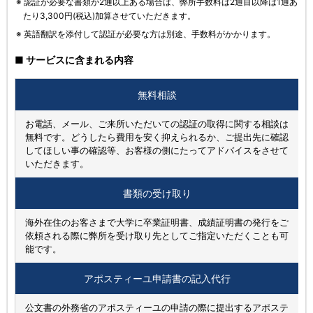
※ 認証が必要な書類が2通以上ある場合は、弊所手数料は2通目以降は1通あ
たり3,300円(税込)加算させていただきます。
※ 英語翻訳を添付して認証が必要な方は別途、手数料がかかります。
■ サービスに含まれる内容
無料相談
お電話、メール、ご来所いただいての認証の取得に関する相談は
無料です。どうしたら費用を安く抑えられるか、ご提出先に確認
してほしい事の確認等、お客様の側にたってアドバイスをさせて
いただきます。
書類の
受け取り
海外在住のお客さまで大学に卒業証明書、成績証明書の発行をご
依頼される際に弊所を受け取り先としてご指定いただくことも可
能です。
アポスティーユ申請書の記入代行
公文書の外務省のアポスティーユの申請の際に提出するアポステ