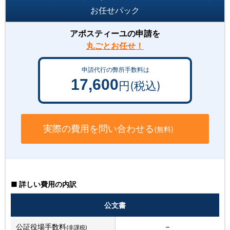
お任せパック
アポスティーユの申請を
丸ごとお任せ！
申請代行の弊所手数料は
17,600
円(税込)
実際の費用を問い合わせる
(無料)
■ 詳しい費用の内訳
公文書
公証役場手数料
–
(非課税)