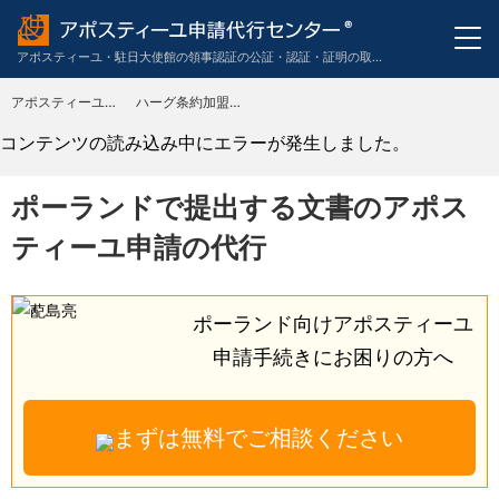
アポスティーユ・駐日大使館の領事認証の公証・認証・証明の取得申請代行のワンストップサービス。英語・スペイン語・中国語・ドイツ語・フランス語・イタリア語・韓国語の翻訳も代行。
アポスティーユ申請代行センター
ハーグ条約加盟主要国に提出する書類の外務省アポスティーユの申請代行
TOP
コンテンツの読み込み中にエラーが発生しました。
ポーランドで提出する文書のアポス
ティーユ申請の代行
ポーランド向けアポスティーユ
申請手続きに
お困りの方へ
まずは無料でご相談ください