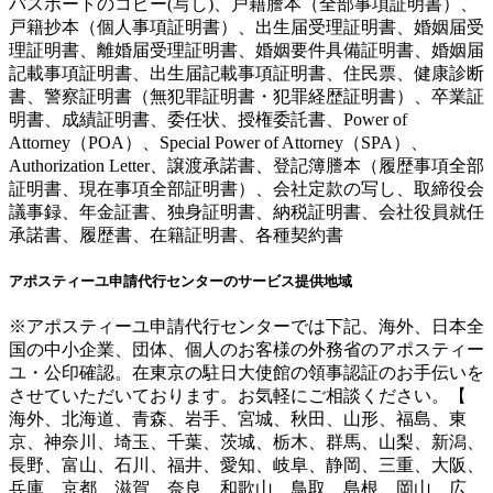
パスポートのコピー(写し)、戸籍謄本（全部事項証明書）、
戸籍抄本（個人事項証明書）、出生届受理証明書、婚姻届受
理証明書、離婚届受理証明書、婚姻要件具備証明書、婚姻届
記載事項証明書、出生届記載事項証明書、住民票、健康診断
書、警察証明書（無犯罪証明書・犯罪経歴証明書）、卒業証
明書、成績証明書、委任状、授権委託書、Power of
Attorney（POA）、Special Power of Attorney（SPA）、
Authorization Letter、譲渡承諾書、登記簿謄本（履歴事項全部
証明書、現在事項全部証明書）、会社定款の写し、取締役会
議事録、年金証書、独身証明書、納税証明書、会社役員就任
承諾書、履歴書、在籍証明書、各種契約書
アポスティーユ申請代行センターのサービス提供地域
※アポスティーユ申請代行センターでは下記、海外、日本全
国の中小企業、団体、個人のお客様の外務省のアポスティー
ユ・公印確認。在東京の駐日大使館の領事認証のお手伝いを
させていただいております。お気軽にご相談ください。【
海外、北海道、青森、岩手、宮城、秋田、山形、福島、東
京、神奈川、埼玉、千葉、茨城、栃木、群馬、山梨、新潟、
長野、富山、石川、福井、愛知、岐阜、静岡、三重、大阪、
兵庫、京都、滋賀、奈良、和歌山、鳥取、島根、岡山、広