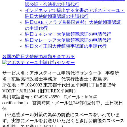
訳公証・合法化の申請代行
インドネシアで提出する文書のアポスティーユ・
駐日大使館領事認証の申請代行
駐日UAE（アラブ首長国連邦）大使館領事認証
の申請代行
駐日ミャンマー大使館領事認証の申請代行
駐日マレーシア大使館領事認証の申請代行
駐日タイ王国大使館領事認証の申請代行
各国の駐日大使館の種類を全てみる
サービス名：アポスティーユ申請代行センター® 事務所
名：蓜島亮行政書士事務所 代表行政書士：蓜島 亮
所在地：〒102-0093 東京都千代田区平河町1丁目5番15号
VORT平河町304（旧BUREX平河町）
専用電話番号：03-6261-3550 Eメール：info @
certification.jp 営業時間：メールは24時間受付中、土日祝日
休
（※迷惑メール対策の為@の前後にスペースをいれていま
す。実際にメールをお送りいただくときは@前後のスペース
を削除してお送りください。）