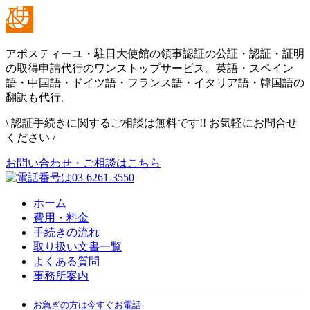
アポスティーユ・駐日大使館の領事認証の公証・認証・証明
の取得申請代行のワンストップサービス。英語・スペイン
語・中国語・ドイツ語・フランス語・イタリア語・韓国語の
翻訳も代行。
\
認証手続きに関するご相談は無料です!! お気軽にお問合せ
ください
/
お問い合わせ・ご相談はこちら
ホーム
費用・料金
手続きの流れ
取り扱い文書一覧
よくある質問
事務所案内
お急ぎの方は今すぐお電話