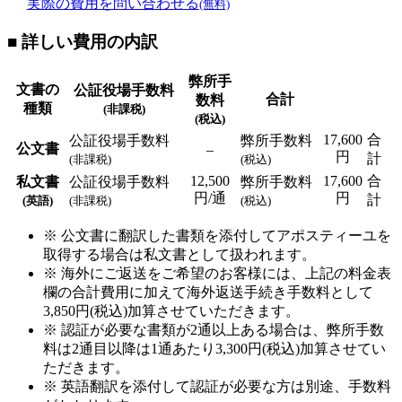
実際の費用を問い合わせる
(無料)
■ 詳しい費用の内訳
弊所手
文書の
公証役場手数料
合計
数料
種類
(非課税)
(税込)
17,600
合
公証役場手数料
弊所手数料
公文書
–
円
計
(非課税)
(税込)
12,500
17,600
合
私文書
公証役場手数料
弊所手数料
円/通
円
計
(英語)
(非課税)
(税込)
※ 公文書に翻訳した書類を添付してアポスティーユを
取得する場合は私文書として扱われます。
※ 海外にご返送をご希望のお客様には、上記の料金表
欄の合計費用に加えて海外返送手続き手数料として
3,850円(税込)加算させていただきます。
※ 認証が必要な書類が2通以上ある場合は、弊所手数
料は2通目以降は1通あたり3,300円(税込)加算させてい
ただきます。
※ 英語翻訳を添付して認証が必要な方は別途、手数料