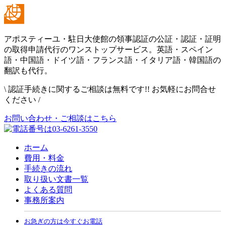
アポスティーユ・駐日大使館の領事認証の公証・認証・証明
の取得申請代行のワンストップサービス。英語・スペイン
語・中国語・ドイツ語・フランス語・イタリア語・韓国語の
翻訳も代行。
\
認証手続きに関するご相談は無料です!! お気軽にお問合せ
ください
/
お問い合わせ・ご相談はこちら
ホーム
費用・料金
手続きの流れ
取り扱い文書一覧
よくある質問
事務所案内
お急ぎの方は今すぐお電話