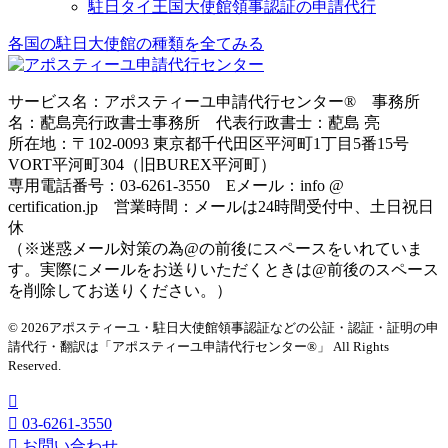
駐日タイ王国大使館領事認証の申請代行
各国の駐日大使館の種類を全てみる
サービス名：アポスティーユ申請代行センター® 事務所
名：蓜島亮行政書士事務所 代表行政書士：蓜島 亮
所在地：〒102-0093 東京都千代田区平河町1丁目5番15号
VORT平河町304（旧BUREX平河町）
専用電話番号：03-6261-3550 Eメール：info @
certification.jp 営業時間：メールは24時間受付中、土日祝日
休
（※迷惑メール対策の為@の前後にスペースをいれていま
す。実際にメールをお送りいただくときは@前後のスペース
を削除してお送りください。）
© 2026アポスティーユ・駐日大使館領事認証などの公証・認証・証明の申
請代行・翻訳は「アポスティーユ申請代行センター®」
All Rights
Reserved.
03-6261-3550
お問い合わせ