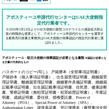
アポスティーユ申請代行センターはUAE大使館指
定代行業者です。
※2020年3月23日よりUAE大使館の新型コロナウイルス感染拡大防止
策の時限的な措置として、アポスティーユ申請代行センターを運営す
る蓜島亮行政書士事務所はUAE大使館の領事認証の指定代行業者に選
ばれました。
アポスティーユ・駐日大使館の領事認証が必要となる書類
※認証が必要とな
る文書の代表的なもの
パスポートのコピー(写し)、戸籍謄本（全部事項証明書）、
戸籍抄本（個人事項証明書）、出生届受理証明書、婚姻届受
理証明書、離婚届受理証明書、婚姻要件具備証明書、婚姻届
記載事項証明書、出生届記載事項証明書、住民票、健康診断
書、警察証明書（無犯罪証明書・犯罪経歴証明書）、卒業証
明書、成績証明書、委任状、授権委託書、Power of
Attorney（POA）、Special Power of Attorney（SPA）、
Authorization Letter、譲渡承諾書、登記簿謄本（履歴事項全部