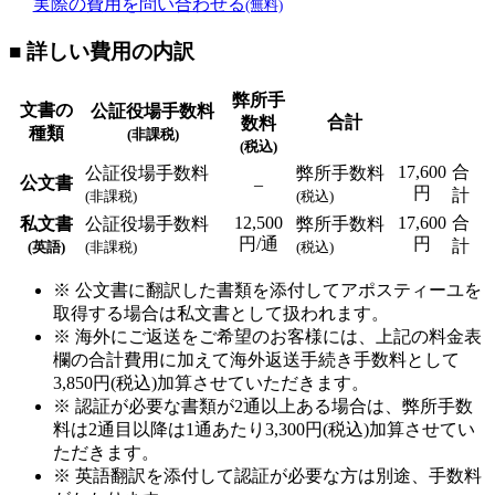
実際の費用を問い合わせる
(無料)
■ 詳しい費用の内訳
弊所手
文書の
公証役場手数料
合計
数料
種類
(非課税)
(税込)
17,600
合
公証役場手数料
弊所手数料
公文書
–
円
計
(非課税)
(税込)
12,500
17,600
合
私文書
公証役場手数料
弊所手数料
円/通
円
計
(英語)
(非課税)
(税込)
※ 公文書に翻訳した書類を添付してアポスティーユを
取得する場合は私文書として扱われます。
※ 海外にご返送をご希望のお客様には、上記の料金表
欄の合計費用に加えて海外返送手続き手数料として
3,850円(税込)加算させていただきます。
※ 認証が必要な書類が2通以上ある場合は、弊所手数
料は2通目以降は1通あたり3,300円(税込)加算させてい
ただきます。
※ 英語翻訳を添付して認証が必要な方は別途、手数料