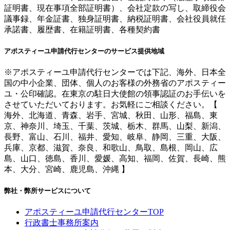
証明書、現在事項全部証明書）、会社定款の写し、取締役会
議事録、年金証書、独身証明書、納税証明書、会社役員就任
承諾書、履歴書、在籍証明書、各種契約書
アポスティーユ申請代行センターのサービス提供地域
※アポスティーユ申請代行センターでは下記、海外、日本全
国の中小企業、団体、個人のお客様の外務省のアポスティー
ユ・公印確認。在東京の駐日大使館の領事認証のお手伝いを
させていただいております。お気軽にご相談ください。【
海外、北海道、青森、岩手、宮城、秋田、山形、福島、東
京、神奈川、埼玉、千葉、茨城、栃木、群馬、山梨、新潟、
長野、富山、石川、福井、愛知、岐阜、静岡、三重、大阪、
兵庫、京都、滋賀、奈良、和歌山、鳥取、島根、岡山、広
島、山口、徳島、香川、愛媛、高知、福岡、佐賀、長崎、熊
本、大分、宮崎、鹿児島、沖縄 】
弊社・弊所サービスについて
アポスティーユ申請代行センターTOP
行政書士事務所案内