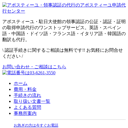
アポスティーユ・駐日大使館の領事認証の公証・認証・証明
の取得申請代行のワンストップサービス。英語・スペイン
語・中国語・ドイツ語・フランス語・イタリア語・韓国語の
翻訳も代行。
\
認証手続きに関するご相談は無料です!! お気軽にお問合せ
ください
/
お問い合わせ・ご相談はこちら
ホーム
費用・料金
手続きの流れ
取り扱い文書一覧
よくある質問
事務所案内
お急ぎの方は今すぐお電話