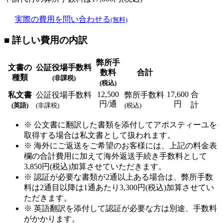
実際の費用を問い合わせる
(無料)
■ 詳しい費用の内訳
弊所手
文書の
公証役場手数料
数料
合計
種類
(非課税)
(税込)
12,500
17,600
合
私文書
公証役場手数料
弊所手数料
円/通
円
計
(英語)
(非課税)
(税込)
※ 公文書に翻訳した書類を添付してアポスティーユを
取得する場合は私文書として扱われます。
※ 海外にご返送をご希望のお客様には、上記の料金表
欄の合計費用に加えて海外返送手続き手数料として
3,850円(税込)加算させていただきます。
※ 認証が必要な書類が2通以上ある場合は、弊所手数
料は2通目以降は1通あたり3,300円(税込)加算させてい
ただきます。
※ 英語翻訳を添付して認証が必要な方は別途、手数料
がかかります。