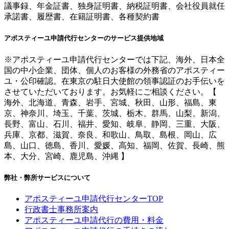
議事録、年金証書、独身証明書、納税証明書、会社役員就任
承諾書、履歴書、在籍証明書、各種契約書
アポスティーユ申請代行センターのサービス提供地域
※アポスティーユ申請代行センターでは下記、海外、日本全
国の中小企業、団体、個人のお客様の外務省のアポスティー
ユ・公印確認。在東京の駐日大使館の領事認証のお手伝いを
させていただいております。お気軽にご相談ください。【
海外、北海道、青森、岩手、宮城、秋田、山形、福島、東
京、神奈川、埼玉、千葉、茨城、栃木、群馬、山梨、新潟、
長野、富山、石川、福井、愛知、岐阜、静岡、三重、大阪、
兵庫、京都、滋賀、奈良、和歌山、鳥取、島根、岡山、広
島、山口、徳島、香川、愛媛、高知、福岡、佐賀、長崎、熊
本、大分、宮崎、鹿児島、沖縄 】
弊社・弊所サービスについて
アポスティーユ申請代行センターTOP
行政書士事務所案内
アポスティーユ申請代行の費用・料金