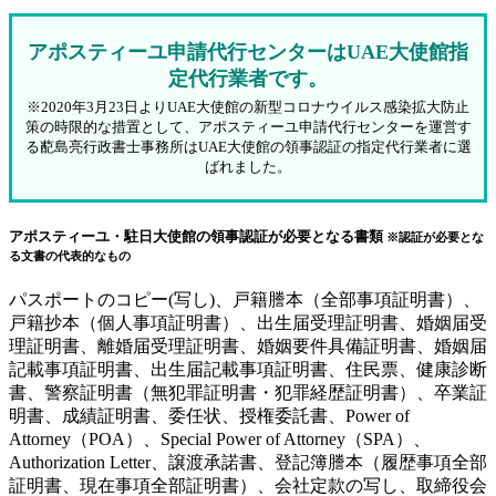
アポスティーユ申請代行センターはUAE大使館指
定代行業者です。
※2020年3月23日よりUAE大使館の新型コロナウイルス感染拡大防止
策の時限的な措置として、アポスティーユ申請代行センターを運営す
る蓜島亮行政書士事務所はUAE大使館の領事認証の指定代行業者に選
ばれました。
アポスティーユ・駐日大使館の領事認証が必要となる書類
※認証が必要とな
る文書の代表的なもの
パスポートのコピー(写し)、戸籍謄本（全部事項証明書）、
戸籍抄本（個人事項証明書）、出生届受理証明書、婚姻届受
理証明書、離婚届受理証明書、婚姻要件具備証明書、婚姻届
記載事項証明書、出生届記載事項証明書、住民票、健康診断
書、警察証明書（無犯罪証明書・犯罪経歴証明書）、卒業証
明書、成績証明書、委任状、授権委託書、Power of
Attorney（POA）、Special Power of Attorney（SPA）、
Authorization Letter、譲渡承諾書、登記簿謄本（履歴事項全部
証明書、現在事項全部証明書）、会社定款の写し、取締役会