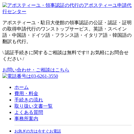
アポスティーユ・駐日大使館の領事認証の公証・認証・証明
の取得申請代行のワンストップサービス。英語・スペイン
語・中国語・ドイツ語・フランス語・イタリア語・韓国語の
翻訳も代行。
\
認証手続きに関するご相談は無料です!! お気軽にお問合せ
ください
/
お問い合わせ・ご相談はこちら
ホーム
費用・料金
手続きの流れ
取り扱い文書一覧
よくある質問
事務所案内
お急ぎの方は今すぐお電話