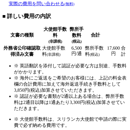
実際の費用を問い合わせる
(無料)
■ 詳しい費用の内訳
大使館手数
弊所手
文書の種類
合計
料
数料
(非課税)
(税込)
外務省公印確認取
大使館手数
6,500
弊所手数
17,600
合
円/通
円
得済み文書
料
料
計
(非課税)
(税込)
※ 英語翻訳を添付して認証が必要な方は別途、手数料
がかかります。
※ 海外にご返送をご希望のお客様には、上記の料金表
欄の合計費用に加えて海外返送手続き手数料として
3,850円(税込)加算させていただきます。
※ 認証が必要な書類が2通以上ある場合は、弊所手数
料は2通目以降は1通あたり3,300円(税込)加算させてい
ただきます。
※ 大使館手数料は、スリランカ大使館で申請の際に実
費で必ず納める費用です。