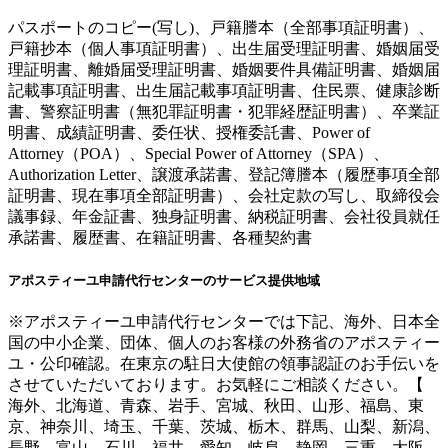
パスポートのコピー(写し)、戸籍謄本（全部事項証明書）、
戸籍抄本（個人事項証明書）、出生届受理証明書、婚姻届受
理証明書、離婚届受理証明書、婚姻要件具備証明書、婚姻届
記載事項証明書、出生届記載事項証明書、住民票、健康診断
書、警察証明書（無犯罪証明書・犯罪経歴証明書）、卒業証
明書、成績証明書、委任状、授権委託書、Power of
Attorney（POA）、Special Power of Attorney（SPA）、
Authorization Letter、譲渡承諾書、登記簿謄本（履歴事項全部
証明書、現在事項全部証明書）、会社定款の写し、取締役会
議事録、年金証書、独身証明書、納税証明書、会社役員就任
承諾書、履歴書、在籍証明書、各種契約書
アポスティーユ申請代行センターのサービス提供地域
※アポスティーユ申請代行センターでは下記、海外、日本全
国の中小企業、団体、個人のお客様の外務省のアポスティー
ユ・公印確認。在東京の駐日大使館の領事認証のお手伝いを
させていただいております。お気軽にご相談ください。【
海外、北海道、青森、岩手、宮城、秋田、山形、福島、東
京、神奈川、埼玉、千葉、茨城、栃木、群馬、山梨、新潟、
長野、富山、石川、福井、愛知、岐阜、静岡、三重、大阪、