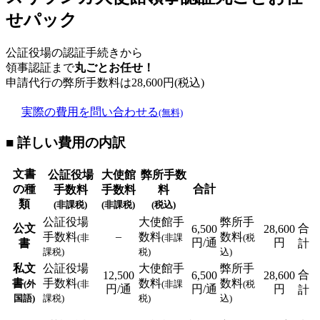
せパック
公証役場の認証手続きから
領事認証まで
丸ごとお任せ！
申請代行の弊所手数料は
28,600
円(税込)
実際の費用を問い合わせる
(無料)
■ 詳しい費用の内訳
文書
公証役場
大使館
弊所手数
の種
合計
手数料
手数料
料
類
(非課税)
(非課税)
(税込)
公証役場
大使館手
弊所手
公文
合
6,500
28,600
–
手数料
数料
数料
(非
(非課
(税
円/通
円
書
計
課税)
税)
込)
私文
公証役場
大使館手
弊所手
合
12,500
6,500
28,600
書
手数料
数料
数料
(外
(非
(非課
(税
円/通
円/通
円
計
国語)
課税)
税)
込)