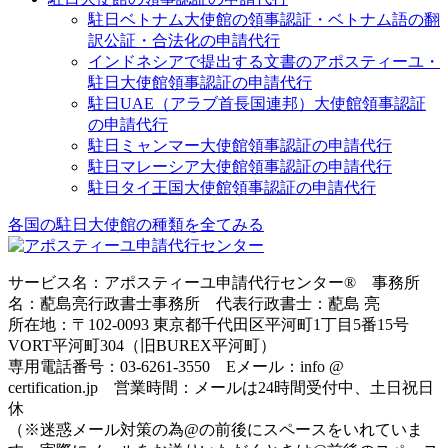
駐日ベトナム大使館の領事認証・ベトナム語の翻
訳公証・合法化の申請代行
インドネシアで提出する文書のアポスティーユ・
駐日大使館領事認証の申請代行
駐日UAE（アラブ首長国連邦）大使館領事認証
の申請代行
駐日ミャンマー大使館領事認証の申請代行
駐日マレーシア大使館領事認証の申請代行
駐日タイ王国大使館領事認証の申請代行
各国の駐日大使館の種類を全てみる
サービス名：アポスティーユ申請代行センター® 事務所
名：蓜島亮行政書士事務所 代表行政書士：蓜島 亮
所在地：〒102-0093 東京都千代田区平河町1丁目5番15号
VORT平河町304（旧BUREX平河町）
専用電話番号：03-6261-3550 Eメール：info @
certification.jp 営業時間：メールは24時間受付中、土日祝日
休
（※迷惑メール対策の為@の前後にスペースをいれていま