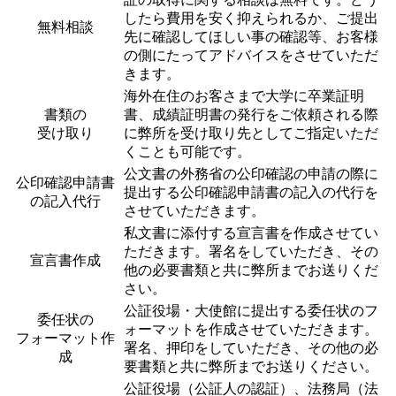
したら費用を安く抑えられるか、ご提出
無料相談
先に確認してほしい事の確認等、お客様
の側にたってアドバイスをさせていただ
きます。
海外在住のお客さまで大学に卒業証明
書類の
書、成績証明書の発行をご依頼される際
受け取り
に弊所を受け取り先としてご指定いただ
くことも可能です。
公文書の外務省の公印確認の申請の際に
公印確認申請書
提出する公印確認申請書の記入の代行を
の記入代行
させていただきます。
私文書に添付する宣言書を作成させてい
ただきます。署名をしていただき、その
宣言書作成
他の必要書類と共に弊所までお送りくだ
さい。
公証役場・大使館に提出する委任状のフ
委任状の
ォーマットを作成させていただきます。
フォーマット作
署名、押印をしていただき、その他の必
成
要書類と共に弊所までお送りください。
公証役場（公証人の認証）、法務局（法