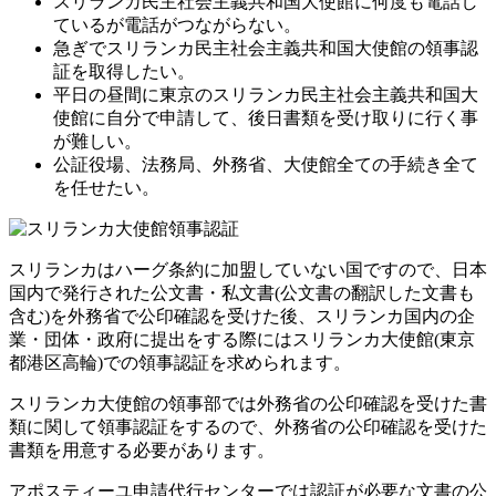
スリランカ民主社会主義共和国大使館に何度も電話し
ているが電話がつながらない。
急ぎでスリランカ民主社会主義共和国大使館の領事認
証を取得したい。
平日の昼間に東京のスリランカ民主社会主義共和国大
使館に自分で申請して、後日書類を受け取りに行く事
が難しい。
公証役場、法務局、外務省、大使館全ての手続き全て
を任せたい。
スリランカはハーグ条約に加盟していない国ですので、日本
国内で発行された公文書・私文書(公文書の翻訳した文書も
含む)を外務省で公印確認を受けた後、スリランカ国内の企
業・団体・政府に提出をする際にはスリランカ大使館(東京
都港区高輪)での領事認証を求められます。
スリランカ大使館の領事部では外務省の公印確認を受けた書
類に関して領事認証をするので、外務省の公印確認を受けた
書類を用意する必要があります。
アポスティーユ申請代行センターでは認証が必要な文書の公