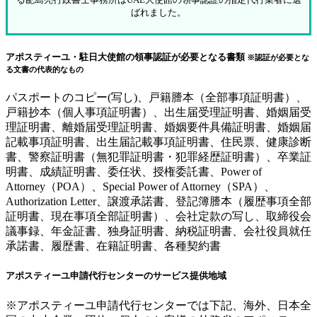
ばれました。
アポスティーユ・駐日大使館の領事認証が必要となる書類
※認証が必要とな
る文書の代表的なもの
パスポートのコピー(写し)、戸籍謄本（全部事項証明書）、
戸籍抄本（個人事項証明書）、出生届受理証明書、婚姻届受
理証明書、離婚届受理証明書、婚姻要件具備証明書、婚姻届
記載事項証明書、出生届記載事項証明書、住民票、健康診断
書、警察証明書（無犯罪証明書・犯罪経歴証明書）、卒業証
明書、成績証明書、委任状、授権委託書、Power of
Attorney（POA）、Special Power of Attorney（SPA）、
Authorization Letter、譲渡承諾書、登記簿謄本（履歴事項全部
証明書、現在事項全部証明書）、会社定款の写し、取締役会
議事録、年金証書、独身証明書、納税証明書、会社役員就任
承諾書、履歴書、在籍証明書、各種契約書
アポスティーユ申請代行センターのサービス提供地域
※アポスティーユ申請代行センターでは下記、海外、日本全