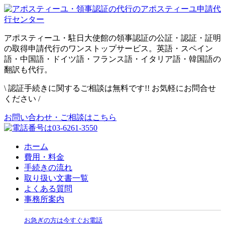
アポスティーユ・駐日大使館の領事認証の公証・認証・証明
の取得申請代行のワンストップサービス。英語・スペイン
語・中国語・ドイツ語・フランス語・イタリア語・韓国語の
翻訳も代行。
\
認証手続きに関するご相談は無料です!! お気軽にお問合せ
ください
/
お問い合わせ・ご相談はこちら
ホーム
費用・料金
手続きの流れ
取り扱い文書一覧
よくある質問
事務所案内
お急ぎの方は今すぐお電話