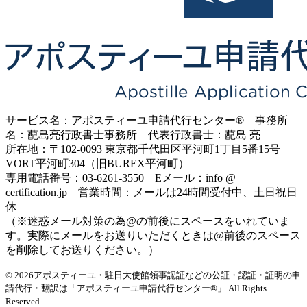
サービス名：アポスティーユ申請代行センター® 事務所
名：蓜島亮行政書士事務所 代表行政書士：蓜島 亮
所在地：〒102-0093 東京都千代田区平河町1丁目5番15号
VORT平河町304（旧BUREX平河町）
専用電話番号：03-6261-3550 Eメール：info @
certification.jp 営業時間：メールは24時間受付中、土日祝日
休
（※迷惑メール対策の為@の前後にスペースをいれていま
す。実際にメールをお送りいただくときは@前後のスペース
を削除してお送りください。）
© 2026アポスティーユ・駐日大使館領事認証などの公証・認証・証明の申
請代行・翻訳は「アポスティーユ申請代行センター®」
All Rights
Reserved.