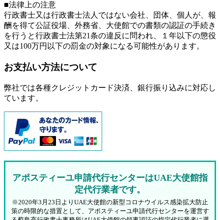
■法律上の注意
行政書士又は行政書士法人ではない会社、団体、個人が、報
酬を得て公証役場、外務省、大使館での書類の認証の手続き
を行うと行政書士法第21条の違反に問われ、
１年以下の懲役
又は100万円以下の罰金
の対象になる可能性があります。
お支払い方法について
弊社では各種クレジットカード決済、銀行振り込みに対応し
ています。
アポスティーユ申請代行センターはUAE大使館指
定代行業者です。
※2020年3月23日よりUAE大使館の新型コロナウイルス感染拡大防止
策の時限的な措置として、アポスティーユ申請代行センターを運営す
る蓜島亮行政書士事務所はUAE大使館の領事認証の指定代行業者に選