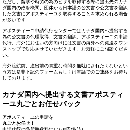
ただし、留学や就労の為のビザを取得する際に提出先のカナ
ダ国内の政府機関、団体から日本語の公文書や公文書を翻訳
した文書にアポスティーユを取得することを求められる場合
が多いです。
アポスティーユ申請代行センターではカナダ国内へ提出する
為の公文書の代理取得、文書の翻訳、アポスティーユの申請
代行、海外にお住いの方向けには文書の海外への発送をワン
ストップで対応させていただきます。お気軽にご相談くださ
い。
海外渡航前、進出前の貴重な時間を無駄にされたくないとい
う方は是非下記のフォームもしくは電話でのご連絡をお待ち
しております。
カナダ国内へ提出する文書アポスティ
ーユ丸ごとお任せパック
アポスティーユの申請を
丸ごとお任せ！
申請代行の弊所手数料は
17,600
円(税込)