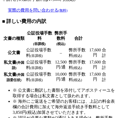
実際の費用を問い合わせる
(無料)
■ 詳しい費用の内訳
公証役場手数
弊所手
文書の種類
料
数料
合計
(非課税)
(税込)
公証役場手数
弊所手数
17,600
合
公文書
–
円
料
料
計
(非課税)
(税込)
公証役場手数
12,500
弊所手数
17,600
合
私文書
(外国
円/通
円
料
料
計
語)
(非課税)
(税込)
公証役場手数
10,000
弊所手数
17,600
合
私文書
(外国
円/通
円
料
料
計
語委任状)
(非課税)
(税込)
※ 公文書に翻訳した書類を添付してアポスティーユを
取得する場合は私文書として扱われます。
※ 海外にご返送をご希望のお客様には、上記の料金表
欄の合計費用に加えて海外返送手続き手数料として
3,850円(税込)加算させていただきます。
※ 認証が必要な書類が2通以上ある場合は、弊所手数