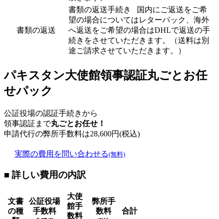
書類の返送手続き 国内にご返送をご希
望の場合についてはレターパック、海外
書類の返送
へ返送をご希望の場合はDHLで返送の手
続きをさせていただきます。（送料は別
途ご請求させていただきます。）
パキスタン大使館領事認証丸ごとお任
せパック
公証役場の認証手続きから
領事認証まで
丸ごとお任せ！
申請代行の弊所手数料は
28,600
円(税込)
実際の費用を問い合わせる
(無料)
■ 詳しい費用の内訳
大使
文書
公証役場
弊所手
館手
の種
手数料
数料
合計
数料