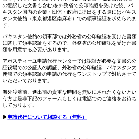
の翻訳した文書も含む)を外務省で公印確認を受けた後、パ
キスタン国内の企業・団体・政府に提出をする際にはパキス
タン大使館（東京都港区南麻布）での領事認証を求められま
す。
パキスタン使館の領事部では外務省の公印確認を受けた書類
に関して領事認証をするので、外務省の公印確認を受けた書
類を用意する必要があります。
アポスティーユ申請代行センターでは認証が必要な文書の公
証役場での公証人の認証、外務省の公印確認、パキスタン大
使館での領事認証の申請の代行をワンストップで対応させて
いただいております。
海外渡航前、進出前の貴重な時間を無駄にされたくないとい
う方は是非下記のフォームもしくは電話でのご連絡をお待ち
しております。
▶
申請代行について相談する（無料）