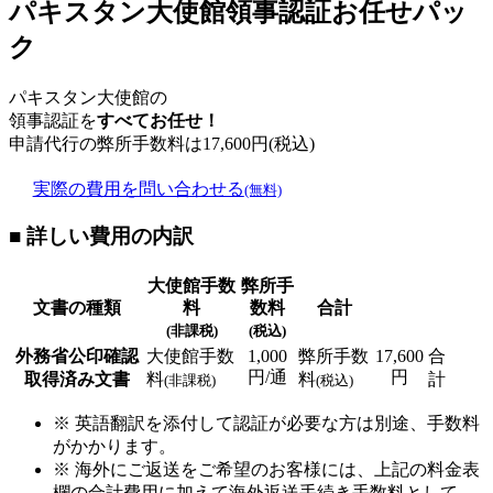
パキスタン大使館領事認証お任せパッ
ク
パキスタン大使館の
領事認証を
すべてお任せ！
申請代行の弊所手数料は
17,600
円(税込)
実際の費用を問い合わせる
(無料)
■ 詳しい費用の内訳
大使館手数
弊所手
文書の種類
料
数料
合計
(非課税)
(税込)
外務省公印確認
大使館手数
1,000
弊所手数
17,600
合
円/通
円
取得済み文書
料
料
計
(非課税)
(税込)
※ 英語翻訳を添付して認証が必要な方は別途、手数料
がかかります。
※ 海外にご返送をご希望のお客様には、上記の料金表
欄の合計費用に加えて海外返送手続き手数料として