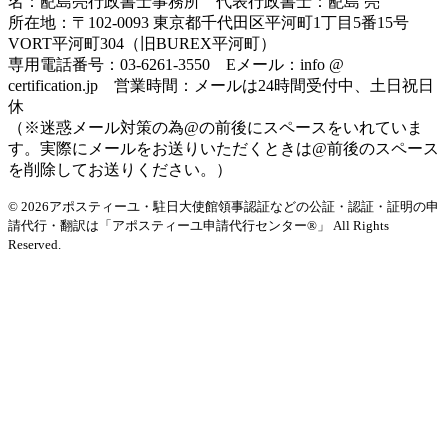
名：蓜島亮行政書士事務所 代表行政書士：蓜島 亮
所在地：〒102-0093 東京都千代田区平河町1丁目5番15号
VORT平河町304（旧BUREX平河町）
専用電話番号：03-6261-3550 Eメール：info @
certification.jp 営業時間：メールは24時間受付中、土日祝日
休
（※迷惑メール対策の為@の前後にスペースをいれていま
す。実際にメールをお送りいただくときは@前後のスペース
を削除してお送りください。）
© 2026アポスティーユ・駐日大使館領事認証などの公証・認証・証明の申
請代行・翻訳は「アポスティーユ申請代行センター®」
All Rights
Reserved.