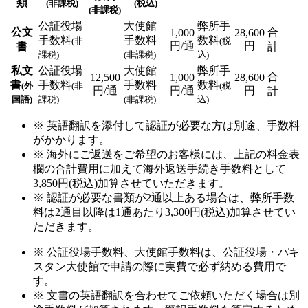
類
(非課税)
(税込)
(非課税)
公証役場
大使館
弊所手
公文
合
1,000
28,600
–
手数料
手数料
数料
(非
(税
円/通
円
書
計
課税)
(非課税)
込)
私文
公証役場
大使館
弊所手
合
12,500
1,000
28,600
書
手数料
手数料
数料
(外
(非
(税
円/通
円/通
円
計
国語)
課税)
(非課税)
込)
※ 英語翻訳を添付して認証が必要な方は別途、手数料
がかかります。
※ 海外にご返送をご希望のお客様には、上記の料金表
欄の合計費用に加えて海外返送手続き手数料として
3,850円(税込)加算させていただきます。
※ 認証が必要な書類が2通以上ある場合は、弊所手数
料は2通目以降は1通あたり3,300円(税込)加算させてい
ただきます。
※ 公証役場手数料、大使館手数料は、公証役場・パキ
スタン大使館で申請の際に実費で必ず納める費用で
す。
※ 文書の英語翻訳を合わせてご依頼いただく場合は別