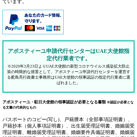
ています。
アポスティーユ申請代行センターはUAE大使館指
定代行業者です。
※2020年3月23日よりUAE大使館の新型コロナウイルス感染拡大防止
策の時限的な措置として、アポスティーユ申請代行センターを運営す
る蓜島亮行政書士事務所はUAE大使館の領事認証の指定代行業者に選
ばれました。
アポスティーユ・駐日大使館の領事認証が必要となる書類
※認証が必要とな
る文書の代表的なもの
パスポートのコピー(写し)、戸籍謄本（全部事項証明書）、
戸籍抄本（個人事項証明書）、出生届受理証明書、婚姻届受
理証明書、離婚届受理証明書、婚姻要件具備証明書、婚姻届