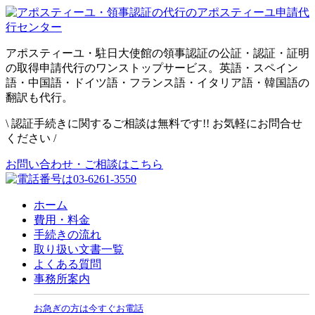
アポスティーユ・駐日大使館の領事認証の公証・認証・証明
の取得申請代行のワンストップサービス。英語・スペイン
語・中国語・ドイツ語・フランス語・イタリア語・韓国語の
翻訳も代行。
\
認証手続きに関するご相談は無料です!! お気軽にお問合せ
ください
/
お問い合わせ・ご相談はこちら
ホーム
費用・料金
手続きの流れ
取り扱い文書一覧
よくある質問
事務所案内
お急ぎの方は今すぐお電話