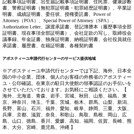
記載事項証明書、出生届記載事項証明書、住民票、健康診断
書、警察証明書（無犯罪証明書・犯罪経歴証明書）、卒業証
明書、成績証明書、委任状、授権委託書、Power of
Attorney（POA）、Special Power of Attorney（SPA）、
Authorization Letter、譲渡承諾書、登記簿謄本（履歴事項全部
証明書、現在事項全部証明書）、会社定款の写し、取締役会
議事録、年金証書、独身証明書、納税証明書、会社役員就任
承諾書、履歴書、在籍証明書、各種契約書
アポスティーユ申請代行センターのサービス提供地域
※アポスティーユ申請代行センターでは下記、海外、日本全
国の中小企業、団体、個人のお客様の外務省のアポスティー
ユ・公印確認。在東京の駐日大使館の領事認証のお手伝いを
させていただいております。お気軽にご相談ください。【
海外、北海道、青森、岩手、宮城、秋田、山形、福島、東
京、神奈川、埼玉、千葉、茨城、栃木、群馬、山梨、新潟、
長野、富山、石川、福井、愛知、岐阜、静岡、三重、大阪、
兵庫、京都、滋賀、奈良、和歌山、鳥取、島根、岡山、広
島、山口、徳島、香川、愛媛、高知、福岡、佐賀、長崎、熊
本、大分、宮崎、鹿児島、沖縄 】