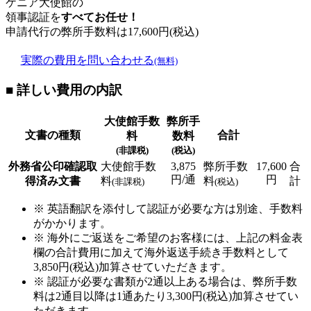
ケニア大使館の
領事認証を
すべてお任せ！
申請代行の弊所手数料は
17,600
円(税込)
実際の費用を問い合わせる
(無料)
■ 詳しい費用の内訳
大使館手数
弊所手
文書の種類
合計
料
数料
(非課税)
(税込)
外務省公印確認取
大使館手数
3,875
弊所手数
17,600
合
円/通
円
得済み文書
料
料
計
(非課税)
(税込)
※ 英語翻訳を添付して認証が必要な方は別途、手数料
がかかります。
※ 海外にご返送をご希望のお客様には、上記の料金表
欄の合計費用に加えて海外返送手続き手数料として
3,850円(税込)加算させていただきます。
※ 認証が必要な書類が2通以上ある場合は、弊所手数
料は2通目以降は1通あたり3,300円(税込)加算させてい
ただきます。