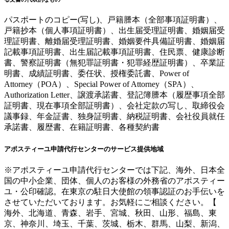
パスポートのコピー(写し)、戸籍謄本（全部事項証明書）、
戸籍抄本（個人事項証明書）、出生届受理証明書、婚姻届受
理証明書、離婚届受理証明書、婚姻要件具備証明書、婚姻届
記載事項証明書、出生届記載事項証明書、住民票、健康診断
書、警察証明書（無犯罪証明書・犯罪経歴証明書）、卒業証
明書、成績証明書、委任状、授権委託書、Power of
Attorney（POA）、Special Power of Attorney（SPA）、
Authorization Letter、譲渡承諾書、登記簿謄本（履歴事項全部
証明書、現在事項全部証明書）、会社定款の写し、取締役会
議事録、年金証書、独身証明書、納税証明書、会社役員就任
承諾書、履歴書、在籍証明書、各種契約書
アポスティーユ申請代行センターのサービス提供地域
※アポスティーユ申請代行センターでは下記、海外、日本全
国の中小企業、団体、個人のお客様の外務省のアポスティー
ユ・公印確認。在東京の駐日大使館の領事認証のお手伝いを
させていただいております。お気軽にご相談ください。【
海外、北海道、青森、岩手、宮城、秋田、山形、福島、東
京、神奈川、埼玉、千葉、茨城、栃木、群馬、山梨、新潟、