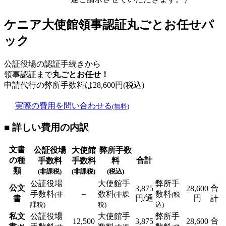
ケニア大使館領事認証丸ごとお任せパ
ック
公証役場の認証手続きから
領事認証まで
丸ごとお任せ！
申請代行の弊所手数料は
28,600
円(税込)
実際の費用を問い合わせる
(無料)
■ 詳しい費用の内訳
文書
公証役場
大使館
弊所手数
の種
合計
手数料
手数料
料
類
(非課税)
(非課税)
(税込)
公証役場
大使館手
弊所手
公文
合
3,875
28,600
–
手数料
数料
数料
(非
(非課
(税
円/通
円
書
計
課税)
税)
込)
私文
公証役場
大使館手
弊所手
合
12,500
3,875
28,600