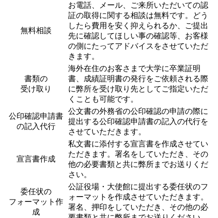
お電話、メール、ご来所いただいての認
証の取得に関する相談は無料です。どう
したら費用を安く抑えられるか、ご提出
無料相談
先に確認してほしい事の確認等、お客様
の側にたってアドバイスをさせていただ
きます。
海外在住のお客さまで大学に卒業証明
書類の
書、成績証明書の発行をご依頼される際
受け取り
に弊所を受け取り先としてご指定いただ
くことも可能です。
公文書の外務省の公印確認の申請の際に
公印確認申請書
提出する公印確認申請書の記入の代行を
の記入代行
させていただきます。
私文書に添付する宣言書を作成させてい
ただきます。署名をしていただき、その
宣言書作成
他の必要書類と共に弊所までお送りくだ
さい。
公証役場・大使館に提出する委任状のフ
委任状の
ォーマットを作成させていただきます。
フォーマット作
署名、押印をしていただき、その他の必
成
要書類と共に弊所までお送りください。