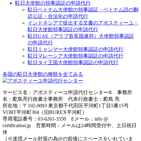
駐日大使館の領事認証の申請代行
駐日ベトナム大使館の領事認証・ベトナム語の翻
訳公証・合法化の申請代行
インドネシアで提出する文書のアポスティーユ・
駐日大使館領事認証の申請代行
駐日UAE（アラブ首長国連邦）大使館領事認証
の申請代行
駐日ミャンマー大使館領事認証の申請代行
駐日マレーシア大使館領事認証の申請代行
駐日タイ王国大使館領事認証の申請代行
各国の駐日大使館の種類を全てみる
サービス名：アポスティーユ申請代行センター® 事務所
名：蓜島亮行政書士事務所 代表行政書士：蓜島 亮
所在地：〒102-0093 東京都千代田区平河町1丁目5番15号
VORT平河町304（旧BUREX平河町）
専用電話番号：03-6261-3550 Eメール：info @
certification.jp 営業時間：メールは24時間受付中、土日祝日
休
（※迷惑メール対策の為@の前後にスペースをいれていま