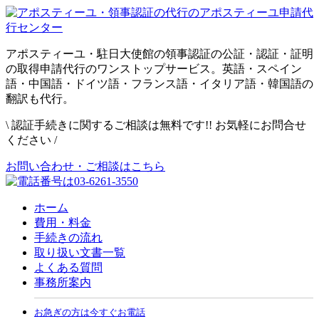
アポスティーユ・駐日大使館の領事認証の公証・認証・証明
の取得申請代行のワンストップサービス。英語・スペイン
語・中国語・ドイツ語・フランス語・イタリア語・韓国語の
翻訳も代行。
\
認証手続きに関するご相談は無料です!! お気軽にお問合せ
ください
/
お問い合わせ・ご相談はこちら
ホーム
費用・料金
手続きの流れ
取り扱い文書一覧
よくある質問
事務所案内
お急ぎの方は今すぐお電話