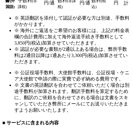
書
手数料
数料
数料
(外
(非
(非課
(税
円/通
円/通
円
計
国語)
課税)
税)
込)
※ 英語翻訳を添付して認証が必要な方は別途、手数料
がかかります。
※ 海外にご返送をご希望のお客様には、上記の料金表
欄の合計費用に加えて海外返送手続き手数料として
3,850円(税込)加算させていただきます。
※ 認証が必要な書類が2通以上ある場合は、弊所手数
料は2通目以降は1通あたり3,300円(税込)加算させてい
ただきます。
※ 公証役場手数料、大使館手数料は、公証役場・ケニ
ア大使館で申請の際に実費で必ず納める費用です。
※ 文書の英語翻訳を合わせてご依頼いただく場合は別
途手数料が加算されます。翻訳手数料を算定するため
に、翻訳のご依頼を合わせてされる場合は文書をスキ
ャンしていただき弊所にメールにてお送りいただきま
すようお願いいたします。
■ サービスに含まれる内容