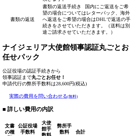
書類の返送手続き 国内にご返送をご希
望の場合についてはレターパック、海外
書類の返送
へ返送をご希望の場合はDHLで返送の手
続きをさせていただきます。（送料は別
途ご請求させていただきます。）
ナイジェリア大使館領事認証丸ごとお
任せパック
公証役場の認証手続きから
領事認証まで
丸ごとお任せ！
申請代行の弊所手数料は
28,600
円(税込)
実際の費用を問い合わせる
(無料)
■ 詳しい費用の内訳
大使
文書
公証役場
弊所手
館手
の種
手数料
数料
合計
数料