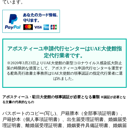
ています。
アポスティーユ申請代行センターはUAE大使館指
定代行業者です。
※2020年3月23日よりUAE大使館の新型コロナウイルス感染拡大防止
策の時限的な措置として、アポスティーユ申請代行センターを運営す
る蓜島亮行政書士事務所はUAE大使館の領事認証の指定代行業者に選
ばれました。
アポスティーユ・駐日大使館の領事認証が必要となる書類
※認証が必要とな
る文書の代表的なもの
パスポートのコピー(写し)、戸籍謄本（全部事項証明書）、
戸籍抄本（個人事項証明書）、出生届受理証明書、婚姻届受
理証明書、離婚届受理証明書、婚姻要件具備証明書、婚姻届