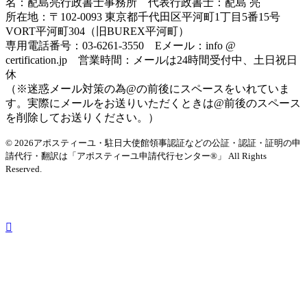
名：蓜島亮行政書士事務所 代表行政書士：蓜島 亮
所在地：〒102-0093 東京都千代田区平河町1丁目5番15号
VORT平河町304（旧BUREX平河町）
専用電話番号：03-6261-3550 Eメール：info @
certification.jp 営業時間：メールは24時間受付中、土日祝日
休
（※迷惑メール対策の為@の前後にスペースをいれていま
す。実際にメールをお送りいただくときは@前後のスペース
を削除してお送りください。）
© 2026アポスティーユ・駐日大使館領事認証などの公証・認証・証明の申
請代行・翻訳は「アポスティーユ申請代行センター®」
All Rights
Reserved.