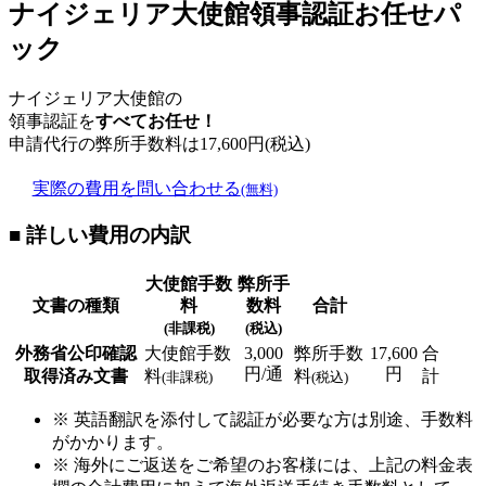
ナイジェリア大使館領事認証お任せパ
ック
ナイジェリア大使館の
領事認証を
すべてお任せ！
申請代行の弊所手数料は
17,600
円(税込)
実際の費用を問い合わせる
(無料)
■ 詳しい費用の内訳
大使館手数
弊所手
文書の種類
料
数料
合計
(非課税)
(税込)
外務省公印確認
大使館手数
3,000
弊所手数
17,600
合
円/通
円
取得済み文書
料
料
計
(非課税)
(税込)
※ 英語翻訳を添付して認証が必要な方は別途、手数料
がかかります。
※ 海外にご返送をご希望のお客様には、上記の料金表