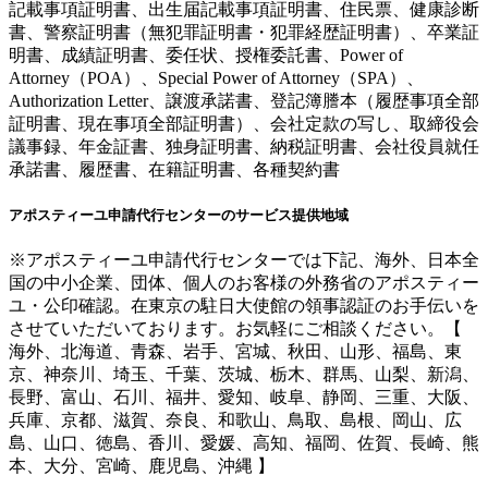
記載事項証明書、出生届記載事項証明書、住民票、健康診断
書、警察証明書（無犯罪証明書・犯罪経歴証明書）、卒業証
明書、成績証明書、委任状、授権委託書、Power of
Attorney（POA）、Special Power of Attorney（SPA）、
Authorization Letter、譲渡承諾書、登記簿謄本（履歴事項全部
証明書、現在事項全部証明書）、会社定款の写し、取締役会
議事録、年金証書、独身証明書、納税証明書、会社役員就任
承諾書、履歴書、在籍証明書、各種契約書
アポスティーユ申請代行センターのサービス提供地域
※アポスティーユ申請代行センターでは下記、海外、日本全
国の中小企業、団体、個人のお客様の外務省のアポスティー
ユ・公印確認。在東京の駐日大使館の領事認証のお手伝いを
させていただいております。お気軽にご相談ください。【
海外、北海道、青森、岩手、宮城、秋田、山形、福島、東
京、神奈川、埼玉、千葉、茨城、栃木、群馬、山梨、新潟、
長野、富山、石川、福井、愛知、岐阜、静岡、三重、大阪、
兵庫、京都、滋賀、奈良、和歌山、鳥取、島根、岡山、広
島、山口、徳島、香川、愛媛、高知、福岡、佐賀、長崎、熊
本、大分、宮崎、鹿児島、沖縄 】