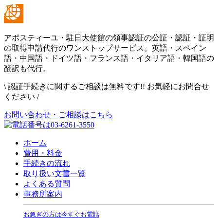
アポスティーユ・駐日大使館の領事認証の公証・認証・証明
の取得申請代行のワンストップサービス。英語・スペイン
語・中国語・ドイツ語・フランス語・イタリア語・韓国語の
翻訳も代行。
\
認証手続きに関するご相談は無料です!! お気軽にお問合せ
ください
/
お問い合わせ・ご相談はこちら
ホーム
費用・料金
手続きの流れ
取り扱い文書一覧
よくある質問
事務所案内
お急ぎの方は今すぐお電話