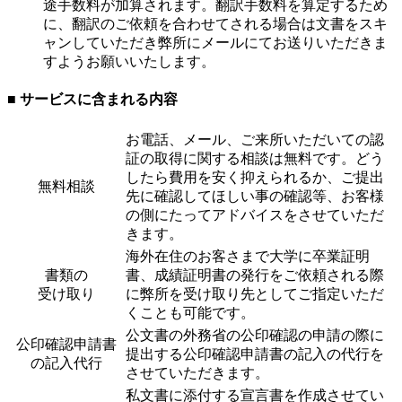
途手数料が加算されます。翻訳手数料を算定するため
に、翻訳のご依頼を合わせてされる場合は文書をスキ
ャンしていただき弊所にメールにてお送りいただきま
すようお願いいたします。
■ サービスに含まれる内容
お電話、メール、ご来所いただいての認
証の取得に関する相談は無料です。どう
したら費用を安く抑えられるか、ご提出
無料相談
先に確認してほしい事の確認等、お客様
の側にたってアドバイスをさせていただ
きます。
海外在住のお客さまで大学に卒業証明
書類の
書、成績証明書の発行をご依頼される際
受け取り
に弊所を受け取り先としてご指定いただ
くことも可能です。
公文書の外務省の公印確認の申請の際に
公印確認申請書
提出する公印確認申請書の記入の代行を
の記入代行
させていただきます。
私文書に添付する宣言書を作成させてい