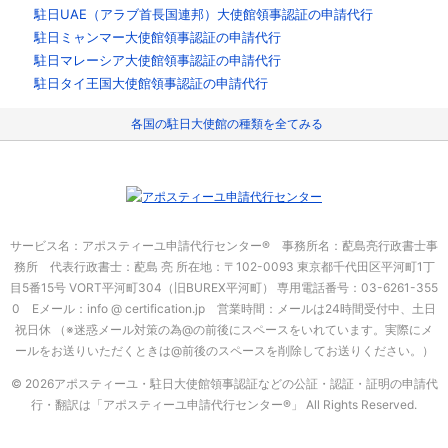
駐日UAE（アラブ首長国連邦）大使館領事認証の申請代行
駐日ミャンマー大使館領事認証の申請代行
駐日マレーシア大使館領事認証の申請代行
駐日タイ王国大使館領事認証の申請代行
各国の駐日大使館の種類を全てみる
サービス名：アポスティーユ申請代行センター® 事務所名：蓜島亮行政書士事
務所 代表行政書士：蓜島 亮
所在地：〒102-0093 東京都千代田区平河町1丁
目5番15号 VORT平河町304（旧BUREX平河町）
専用電話番号：03-6261-355
0 Eメール：info @ certification.jp 営業時間：メールは24時間受付中、土日
祝日休
（※迷惑メール対策の為@の前後にスペースをいれています。実際にメ
ールをお送りいただくときは@前後のスペースを削除してお送りください。）
© 2026アポスティーユ・駐日大使館領事認証などの公証・認証・証明の申請代
行・翻訳は「アポスティーユ申請代行センター®」
All Rights Reserved.