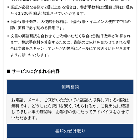
※ 認証が必要な書類が2通以上ある場合は、弊所手数料は2通目以降は1通あ
たり3,300円(税込)加算させていただきます。
※ 公証役場手数料、大使館手数料は、公証役場・イエメン大使館で申請の
際に実費で必ず納める費用です。
※ 文書の英語翻訳を合わせてご依頼いただく場合は別途手数料が加算され
ます。翻訳手数料を算定するために、翻訳のご依頼を合わせてされる場
合は文書をスキャンしていただき弊所にメールにてお送りいただきます
ようお願いいたします。
■ サービスに含まれる内容
無料相談
お電話、メール、ご来所いただいての認証の取得に関する相談は
無料です。どうしたら費用を安く抑えられるか、ご提出先に確認
してほしい事の確認等、お客様の側にたってアドバイスをさせて
いただきます。
書類の
受け取り