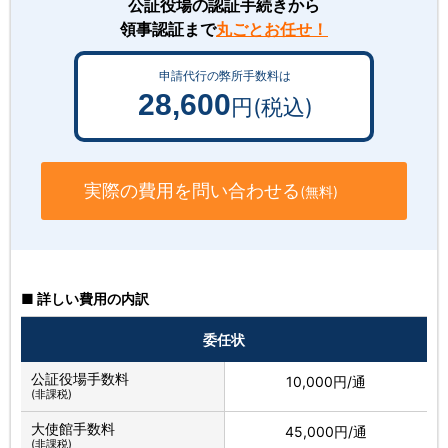
公証役場の認証手続きから
領事認証まで
丸ごとお任せ！
申請代行の弊所手数料は
28,600
円(税込)
実際の費用を問い合わせる
(無料)
■ 詳しい費用の内訳
委任状
公証役場手数料
10,000円/通
(非課税)
大使館手数料
45,000円/通
(非課税)