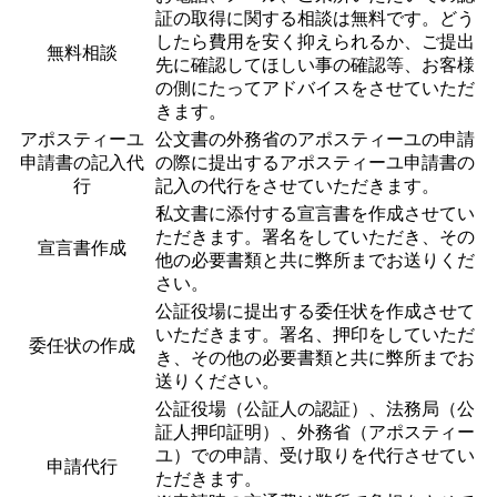
証の取得に関する相談は無料です。どう
したら費用を安く抑えられるか、ご提出
無料相談
先に確認してほしい事の確認等、お客様
の側にたってアドバイスをさせていただ
きます。
アポスティーユ
公文書の外務省のアポスティーユの申請
申請書の記入代
の際に提出するアポスティーユ申請書の
行
記入の代行をさせていただきます。
私文書に添付する宣言書を作成させてい
ただきます。署名をしていただき、その
宣言書作成
他の必要書類と共に弊所までお送りくだ
さい。
公証役場に提出する委任状を作成させて
いただきます。署名、押印をしていただ
委任状の作成
き、その他の必要書類と共に弊所までお
送りください。
公証役場（公証人の認証）、法務局（公
証人押印証明）、外務省（アポスティー
ユ）での申請、受け取りを代行させてい
申請代行
ただきます。