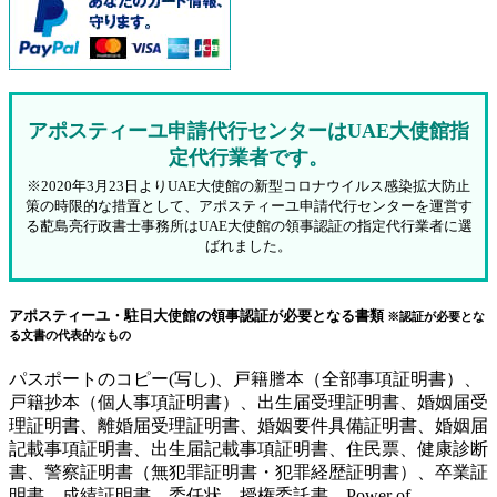
アポスティーユ申請代行センターはUAE大使館指
定代行業者です。
※2020年3月23日よりUAE大使館の新型コロナウイルス感染拡大防止
策の時限的な措置として、アポスティーユ申請代行センターを運営す
る蓜島亮行政書士事務所はUAE大使館の領事認証の指定代行業者に選
ばれました。
アポスティーユ・駐日大使館の領事認証が必要となる書類
※認証が必要とな
る文書の代表的なもの
パスポートのコピー(写し)、戸籍謄本（全部事項証明書）、
戸籍抄本（個人事項証明書）、出生届受理証明書、婚姻届受
理証明書、離婚届受理証明書、婚姻要件具備証明書、婚姻届
記載事項証明書、出生届記載事項証明書、住民票、健康診断
書、警察証明書（無犯罪証明書・犯罪経歴証明書）、卒業証
明書、成績証明書、委任状、授権委託書、Power of