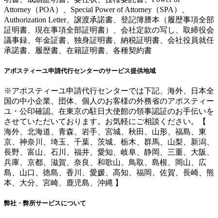
Attorney（POA）、Special Power of Attorney（SPA）、
Authorization Letter、譲渡承諾書、登記簿謄本（履歴事項全部
証明書、現在事項全部証明書）、会社定款の写し、取締役会
議事録、年金証書、独身証明書、納税証明書、会社役員就任
承諾書、履歴書、在籍証明書、各種契約書
アポスティーユ申請代行センターのサービス提供地域
※アポスティーユ申請代行センターでは下記、海外、日本全
国の中小企業、団体、個人のお客様の外務省のアポスティー
ユ・公印確認。在東京の駐日大使館の領事認証のお手伝いを
させていただいております。お気軽にご相談ください。【
海外、北海道、青森、岩手、宮城、秋田、山形、福島、東
京、神奈川、埼玉、千葉、茨城、栃木、群馬、山梨、新潟、
長野、富山、石川、福井、愛知、岐阜、静岡、三重、大阪、
兵庫、京都、滋賀、奈良、和歌山、鳥取、島根、岡山、広
島、山口、徳島、香川、愛媛、高知、福岡、佐賀、長崎、熊
本、大分、宮崎、鹿児島、沖縄 】
弊社・弊所サービスについて