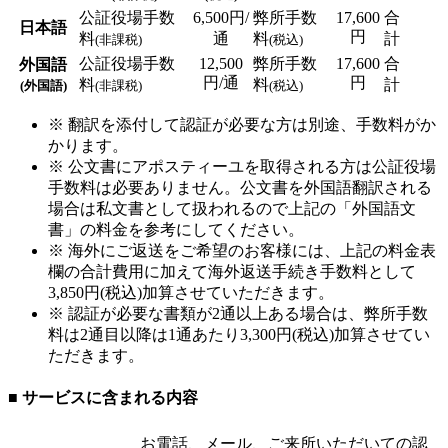
公証役場手数
6,500円/
弊所手数
17,600
合
日本語
円
料
通
料
計
(非課税)
(税込)
公証役場手数
12,500
弊所手数
17,600
合
外国語
円/通
円
料
料
計
(外国語)
(非課税)
(税込)
※ 翻訳を添付して認証が必要な方は別途、手数料がか
かります。
※ 公文書にアポスティーユを取得される方は公証役場
手数料は必要ありません。公文書を外国語翻訳される
場合は私文書として扱われるので上記の「外国語文
書」の料金を参考にしてください。
※ 海外にご返送をご希望のお客様には、上記の料金表
欄の合計費用に加えて海外返送手続き手数料として
3,850円(税込)加算させていただきます。
※ 認証が必要な書類が2通以上ある場合は、弊所手数
料は2通目以降は1通あたり3,300円(税込)加算させてい
ただきます。
■ サービスに含まれる内容
お電話、メール、ご来所いただいての認