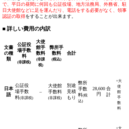
で、平日の昼間に何回も公証役場、地方法務局、外務省、駐
日大使館などに足を運んだり、電話をする必要がなく、領事
認証の取得
をすることが出来ます。
■ 詳しい費用の内訳
大使
公証役
文書
館手
弊所手
場手数
の種
数料
数料
合計
料
類
(非課
(税込)
(非課税)
税)
+大
弊所
公証役
別途
大使館
使
日本
28,600
合
手数
場手数
見積
–
手数料
館
円
語
計
料
(税
料
もり
手
(非課税)
(非課税)
込)
数
料
+大