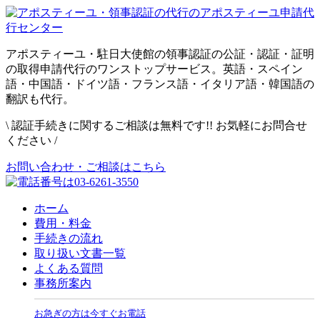
アポスティーユ・駐日大使館の領事認証の公証・認証・証明
の取得申請代行のワンストップサービス。英語・スペイン
語・中国語・ドイツ語・フランス語・イタリア語・韓国語の
翻訳も代行。
\
認証手続きに関するご相談は無料です!! お気軽にお問合せ
ください
/
お問い合わせ・ご相談はこちら
ホーム
費用・料金
手続きの流れ
取り扱い文書一覧
よくある質問
事務所案内
お急ぎの方は今すぐお電話