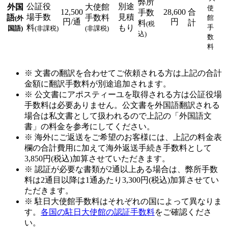
弊所
公証役
別途
外国
大使館
使
12,500
28,600
合
手数
場手数
見積
語
手数料
館
(外
円/通
円
計
料
(税
料
もり
手
国語)
(非課税)
(非課税)
込)
数
料
※ 文書の翻訳を合わせてご依頼される方は上記の合計
金額に翻訳手数料が別途追加されます。
※ 公文書にアポスティーユを取得される方は公証役場
手数料は必要ありません。公文書を外国語翻訳される
場合は私文書として扱われるので上記の「外国語文
書」の料金を参考にしてください。
※ 海外にご返送をご希望のお客様には、上記の料金表
欄の合計費用に加えて海外返送手続き手数料として
3,850円(税込)加算させていただきます。
※ 認証が必要な書類が2通以上ある場合は、弊所手数
料は2通目以降は1通あたり3,300円(税込)加算させてい
ただきます。
※ 駐日大使館手数料はそれぞれの国によって異なりま
す。
各国の駐日大使館の認証手数料
をご確認くださ
い。