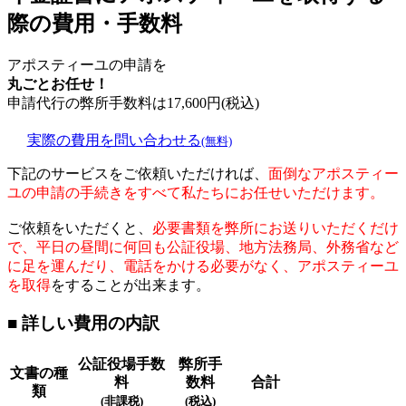
際の費用・手数料
アポスティーユの申請を
丸ごとお任せ！
申請代行の弊所手数料は
17,600
円(税込)
実際の費用を問い合わせる
(無料)
下記のサービスをご依頼いただければ、
面倒なアポスティー
ユの申請の手続きをすべて私たちにお任せいただけます。
ご依頼をいただくと、
必要書類を弊所にお送りいただくだけ
で、平日の昼間に何回も公証役場、地方法務局、外務省など
に足を運んだり、電話をかける必要がなく、アポスティーユ
を取得
をすることが出来ます。
■ 詳しい費用の内訳
公証役場手数
弊所手
文書の種
料
数料
合計
類
(非課税)
(税込)