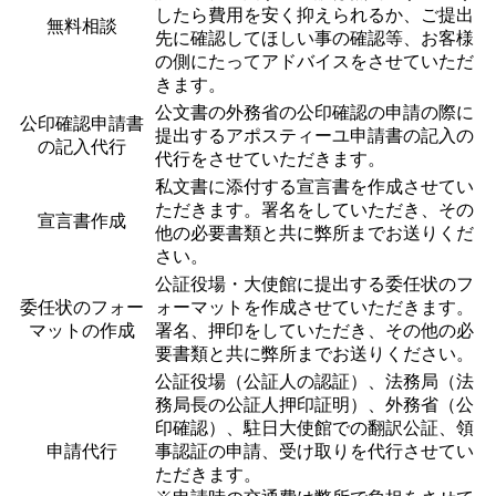
したら費用を安く抑えられるか、ご提出
無料相談
先に確認してほしい事の確認等、お客様
の側にたってアドバイスをさせていただ
きます。
公文書の外務省の公印確認の申請の際に
公印確認申請書
提出するアポスティーユ申請書の記入の
の記入代行
代行をさせていただきます。
私文書に添付する宣言書を作成させてい
ただきます。署名をしていただき、その
宣言書作成
他の必要書類と共に弊所までお送りくだ
さい。
公証役場・大使館に提出する委任状のフ
委任状のフォー
ォーマットを作成させていただきます。
マットの作成
署名、押印をしていただき、その他の必
要書類と共に弊所までお送りください。
公証役場（公証人の認証）、法務局（法
務局長の公証人押印証明）、外務省（公
印確認）、駐日大使館での翻訳公証、領
申請代行
事認証の申請、受け取りを代行させてい
ただきます。