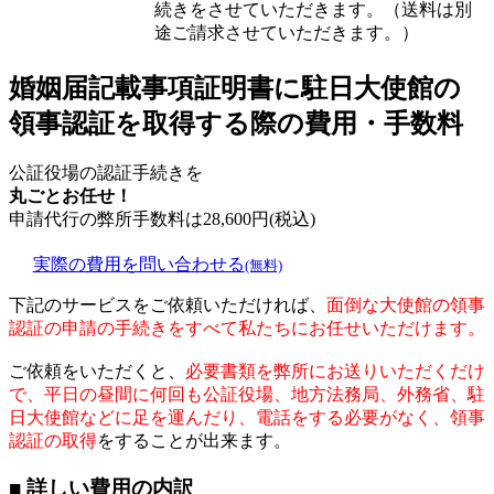
続きをさせていただきます。（送料は別
途ご請求させていただきます。）
婚姻届記載事項証明書に駐日大使館の
領事認証を取得する際の費用・手数料
公証役場の認証手続きを
丸ごとお任せ！
申請代行の弊所手数料は
28,600
円(税込)
実際の費用を問い合わせる
(無料)
下記のサービスをご依頼いただければ、
面倒な大使館の領事
認証の申請の手続きをすべて私たちにお任せいただけます。
ご依頼をいただくと、
必要書類を弊所にお送りいただくだけ
で、平日の昼間に何回も公証役場、地方法務局、外務省、駐
日大使館などに足を運んだり、電話をする必要がなく、領事
認証の取得
をすることが出来ます。
■ 詳しい費用の内訳