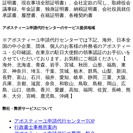
証明書、現在事項全部証明書）、会社定款の写し、取締役会
議事録、年金証書、独身証明書、納税証明書、会社役員就任
承諾書、履歴書、在籍証明書、各種契約書
アポスティーユ申請代行センターのサービス提供地域
※アポスティーユ申請代行センターでは下記、海外、日本全
国の中小企業、団体、個人のお客様の外務省のアポスティー
ユ・公印確認。在東京の駐日大使館の領事認証のお手伝いを
させていただいております。お気軽にご相談ください。【
海外、北海道、青森、岩手、宮城、秋田、山形、福島、東
京、神奈川、埼玉、千葉、茨城、栃木、群馬、山梨、新潟、
長野、富山、石川、福井、愛知、岐阜、静岡、三重、大阪、
兵庫、京都、滋賀、奈良、和歌山、鳥取、島根、岡山、広
島、山口、徳島、香川、愛媛、高知、福岡、佐賀、長崎、熊
本、大分、宮崎、鹿児島、沖縄 】
弊社・弊所サービスについて
アポスティーユ申請代行センターTOP
行政書士事務所案内