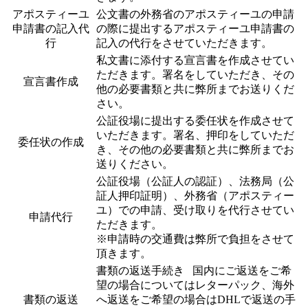
アポスティーユ
公文書の外務省のアポスティーユの申請
申請書の記入代
の際に提出するアポスティーユ申請書の
行
記入の代行をさせていただきます。
私文書に添付する宣言書を作成させてい
ただきます。署名をしていただき、その
宣言書作成
他の必要書類と共に弊所までお送りくだ
さい。
公証役場に提出する委任状を作成させて
いただきます。署名、押印をしていただ
委任状の作成
き、その他の必要書類と共に弊所までお
送りください。
公証役場（公証人の認証）、法務局（公
証人押印証明）、外務省（アポスティー
ユ）での申請、受け取りを代行させてい
申請代行
ただきます。
※申請時の交通費は弊所で負担をさせて
頂きます。
書類の返送手続き 国内にご返送をご希
望の場合についてはレターパック、海外
書類の返送
へ返送をご希望の場合はDHLで返送の手