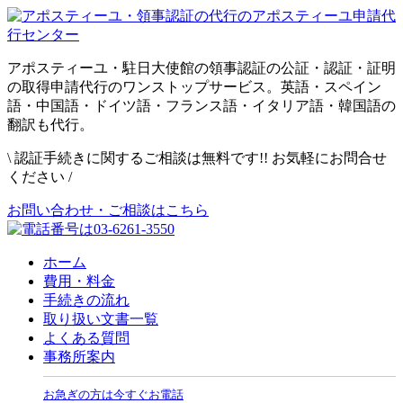
アポスティーユ・駐日大使館の領事認証の公証・認証・証明
の取得申請代行のワンストップサービス。英語・スペイン
語・中国語・ドイツ語・フランス語・イタリア語・韓国語の
翻訳も代行。
\
認証手続きに関するご相談は無料です!! お気軽にお問合せ
ください
/
お問い合わせ・ご相談はこちら
ホーム
費用・料金
手続きの流れ
取り扱い文書一覧
よくある質問
事務所案内
お急ぎの方は今すぐお電話