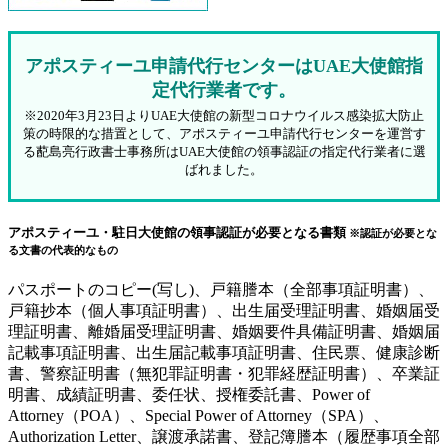
アポスティーユ申請代行センターはUAE大使館指
定代行業者です。
※2020年3月23日よりUAE大使館の新型コロナウイルス感染拡大防止
策の時限的な措置として、アポスティーユ申請代行センターを運営す
る蓜島亮行政書士事務所はUAE大使館の領事認証の指定代行業者に選
ばれました。
アポスティーユ・駐日大使館の領事認証が必要となる書類
※認証が必要とな
る文書の代表的なもの
パスポートのコピー(写し)、戸籍謄本（全部事項証明書）、
戸籍抄本（個人事項証明書）、出生届受理証明書、婚姻届受
理証明書、離婚届受理証明書、婚姻要件具備証明書、婚姻届
記載事項証明書、出生届記載事項証明書、住民票、健康診断
書、警察証明書（無犯罪証明書・犯罪経歴証明書）、卒業証
明書、成績証明書、委任状、授権委託書、Power of
Attorney（POA）、Special Power of Attorney（SPA）、
Authorization Letter、譲渡承諾書、登記簿謄本（履歴事項全部