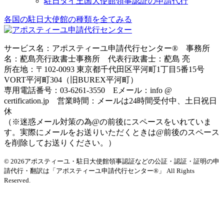
駐日タイ王国大使館領事認証の申請代行
各国の駐日大使館の種類を全てみる
サービス名：アポスティーユ申請代行センター® 事務所
名：蓜島亮行政書士事務所 代表行政書士：蓜島 亮
所在地：〒102-0093 東京都千代田区平河町1丁目5番15号
VORT平河町304（旧BUREX平河町）
専用電話番号：03-6261-3550 Eメール：info @
certification.jp 営業時間：メールは24時間受付中、土日祝日
休
（※迷惑メール対策の為@の前後にスペースをいれていま
す。実際にメールをお送りいただくときは@前後のスペース
を削除してお送りください。）
© 2026アポスティーユ・駐日大使館領事認証などの公証・認証・証明の申
請代行・翻訳は「アポスティーユ申請代行センター®」
All Rights
Reserved.