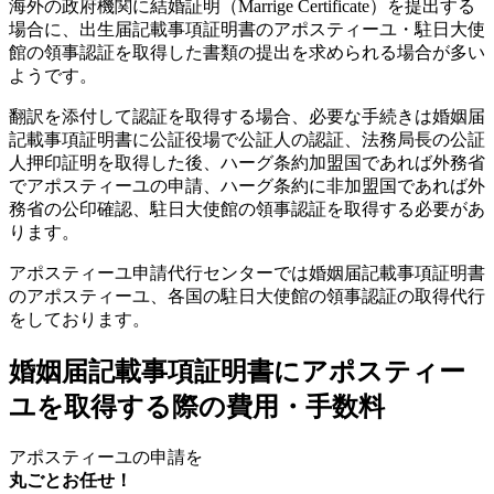
海外の政府機関に結婚証明（Marrige Certificate）を提出する
場合に、出生届記載事項証明書のアポスティーユ・駐日大使
館の領事認証を取得した書類の提出を求められる場合が多い
ようです。
翻訳を添付して認証を取得する場合、必要な手続きは婚姻届
記載事項証明書に公証役場で公証人の認証、法務局長の公証
人押印証明を取得した後、ハーグ条約加盟国であれば外務省
でアポスティーユの申請、ハーグ条約に非加盟国であれば外
務省の公印確認、駐日大使館の領事認証を取得する必要があ
ります。
アポスティーユ申請代行センターでは婚姻届記載事項証明書
のアポスティーユ、各国の駐日大使館の領事認証の取得代行
をしております。
婚姻届記載事項証明書にアポスティー
ユを取得する際の費用・手数料
アポスティーユの申請を
丸ごとお任せ！