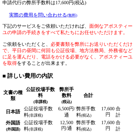
申請代行の弊所手数料は
17,600
円(税込)
実際の費用を問い合わせる
(無料)
下記のサービスをご依頼いただければ、
面倒なアポスティー
ユの申請の手続きをすべて私たちにお任せいただけます。
ご依頼をいただくと、
必要書類を弊所にお送りいただくだけ
で、平日の昼間に何回も公証役場、地方法務局、外務省など
に足を運んだり、電話をかける必要がなく、アポスティーユ
を取得
をすることが出来ます。
■ 詳しい費用の内訳
公証役場手数
弊所手
文書の種
料
数料
合計
類
(非課税)
(税込)
公証役場手数
6,500円/
弊所手数
17,600
合
日本語
円
料
通
料
計
(非課税)
(税込)
公証役場手数
12,500
弊所手数
17,600
合
外国語
円/通
円
料
料
計
(外国語)
(非課税)
(税込)