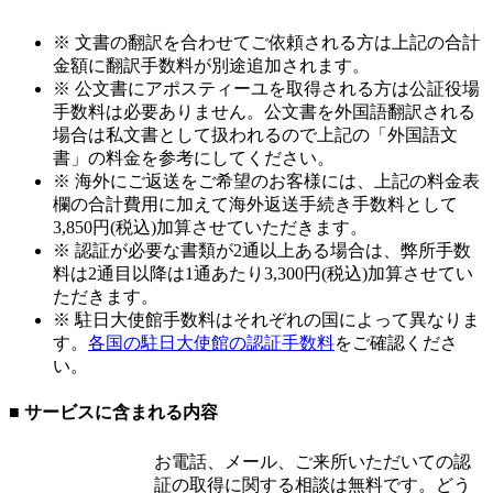
※ 文書の翻訳を合わせてご依頼される方は上記の合計
金額に翻訳手数料が別途追加されます。
※ 公文書にアポスティーユを取得される方は公証役場
手数料は必要ありません。公文書を外国語翻訳される
場合は私文書として扱われるので上記の「外国語文
書」の料金を参考にしてください。
※ 海外にご返送をご希望のお客様には、上記の料金表
欄の合計費用に加えて海外返送手続き手数料として
3,850円(税込)加算させていただきます。
※ 認証が必要な書類が2通以上ある場合は、弊所手数
料は2通目以降は1通あたり3,300円(税込)加算させてい
ただきます。
※ 駐日大使館手数料はそれぞれの国によって異なりま
す。
各国の駐日大使館の認証手数料
をご確認くださ
い。
■ サービスに含まれる内容
お電話、メール、ご来所いただいての認
証の取得に関する相談は無料です。どう