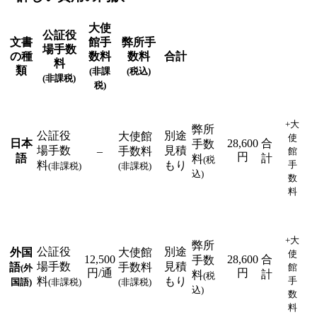
大使
公証役
文書
館手
弊所手
場手数
の種
数料
数料
合計
料
類
(非課
(税込)
(非課税)
税)
+大
弊所
公証役
別途
大使館
使
日本
28,600
合
手数
場手数
見積
–
手数料
館
円
語
計
料
(税
料
もり
手
(非課税)
(非課税)
込)
数
料
+大
弊所
公証役
別途
外国
大使館
使
12,500
28,600
合
手数
場手数
見積
語
手数料
館
(外
円/通
円
計
料
(税
料
もり
手
国語)
(非課税)
(非課税)
込)
数
料