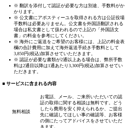
※ 翻訳を添付して認証が必要な方は別途、手数料がか
かります。
※ 公文書にアポスティーユを取得される方は公証役場
手数料は必要ありません。公文書を外国語翻訳される
場合は私文書として扱われるので上記の「外国語文
書」の料金を参考にしてください。
※ 海外にご返送をご希望のお客様には、上記の料金表
欄の合計費用に加えて海外返送手続き手数料として
3,850円(税込)加算させていただきます。
※ 認証が必要な書類が2通以上ある場合は、弊所手数
料は2通目以降は1通あたり3,300円(税込)加算させてい
ただきます。
■ サービスに含まれる内容
お電話、メール、ご来所いただいての認
証の取得に関する相談は無料です。どう
したら費用を安く抑えられるか、ご提出
無料相談
先に確認してほしい事の確認等、お客様
の側にたってアドバイスをさせていただ
きます。