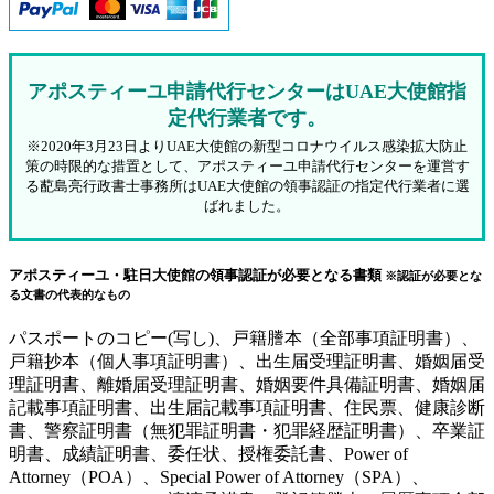
アポスティーユ申請代行センターはUAE大使館指
定代行業者です。
※2020年3月23日よりUAE大使館の新型コロナウイルス感染拡大防止
策の時限的な措置として、アポスティーユ申請代行センターを運営す
る蓜島亮行政書士事務所はUAE大使館の領事認証の指定代行業者に選
ばれました。
アポスティーユ・駐日大使館の領事認証が必要となる書類
※認証が必要とな
る文書の代表的なもの
パスポートのコピー(写し)、戸籍謄本（全部事項証明書）、
戸籍抄本（個人事項証明書）、出生届受理証明書、婚姻届受
理証明書、離婚届受理証明書、婚姻要件具備証明書、婚姻届
記載事項証明書、出生届記載事項証明書、住民票、健康診断
書、警察証明書（無犯罪証明書・犯罪経歴証明書）、卒業証
明書、成績証明書、委任状、授権委託書、Power of
Attorney（POA）、Special Power of Attorney（SPA）、