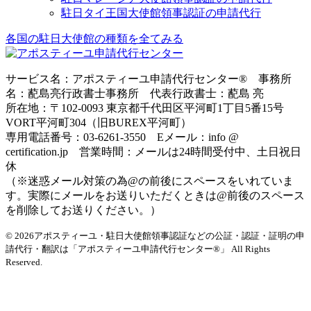
駐日タイ王国大使館領事認証の申請代行
各国の駐日大使館の種類を全てみる
サービス名：アポスティーユ申請代行センター® 事務所
名：蓜島亮行政書士事務所 代表行政書士：蓜島 亮
所在地：〒102-0093 東京都千代田区平河町1丁目5番15号
VORT平河町304（旧BUREX平河町）
専用電話番号：03-6261-3550 Eメール：info @
certification.jp 営業時間：メールは24時間受付中、土日祝日
休
（※迷惑メール対策の為@の前後にスペースをいれていま
す。実際にメールをお送りいただくときは@前後のスペース
を削除してお送りください。）
© 2026アポスティーユ・駐日大使館領事認証などの公証・認証・証明の申
請代行・翻訳は「アポスティーユ申請代行センター®」
All Rights
Reserved.