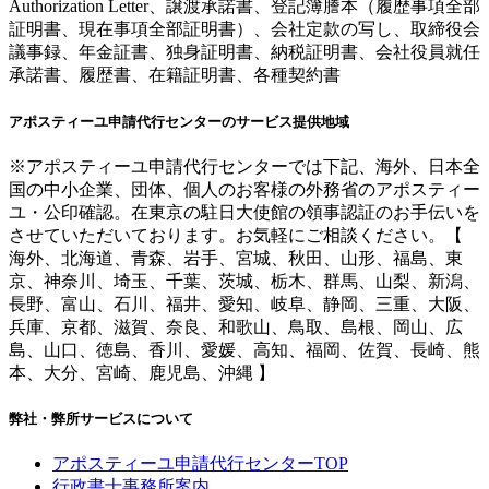
Authorization Letter、譲渡承諾書、登記簿謄本（履歴事項全部
証明書、現在事項全部証明書）、会社定款の写し、取締役会
議事録、年金証書、独身証明書、納税証明書、会社役員就任
承諾書、履歴書、在籍証明書、各種契約書
アポスティーユ申請代行センターのサービス提供地域
※アポスティーユ申請代行センターでは下記、海外、日本全
国の中小企業、団体、個人のお客様の外務省のアポスティー
ユ・公印確認。在東京の駐日大使館の領事認証のお手伝いを
させていただいております。お気軽にご相談ください。【
海外、北海道、青森、岩手、宮城、秋田、山形、福島、東
京、神奈川、埼玉、千葉、茨城、栃木、群馬、山梨、新潟、
長野、富山、石川、福井、愛知、岐阜、静岡、三重、大阪、
兵庫、京都、滋賀、奈良、和歌山、鳥取、島根、岡山、広
島、山口、徳島、香川、愛媛、高知、福岡、佐賀、長崎、熊
本、大分、宮崎、鹿児島、沖縄 】
弊社・弊所サービスについて
アポスティーユ申請代行センターTOP
行政書士事務所案内