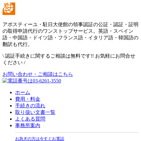
アポスティーユ・駐日大使館の領事認証の公証・認証・証明
の取得申請代行のワンストップサービス。英語・スペイン
語・中国語・ドイツ語・フランス語・イタリア語・韓国語の
翻訳も代行。
\
認証手続きに関するご相談は無料です!! お気軽にお問合せ
ください
/
お問い合わせ・ご相談はこちら
ホーム
費用・料金
手続きの流れ
取り扱い文書一覧
よくある質問
事務所案内
お急ぎの方は今すぐお電話