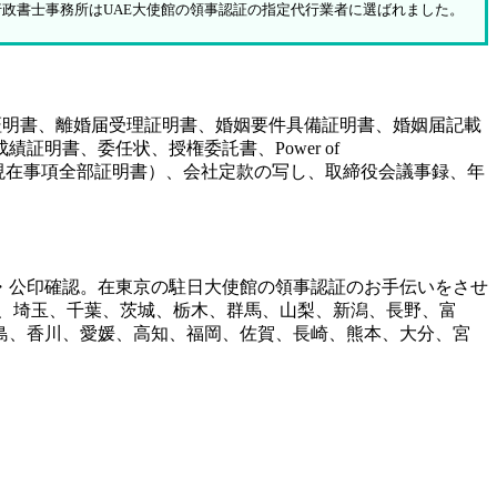
行政書士事務所はUAE大使館の領事認証の指定代行業者に選ばれました。
証明書、離婚届受理証明書、婚姻要件具備証明書、婚姻届記載
明書、委任状、授権委託書、Power of
（履歴事項全部証明書、現在事項全部証明書）、会社定款の写し、取締役会議事録、年
・公印確認。在東京の駐日大使館の領事認証のお手伝いをさせ
、埼玉、千葉、茨城、栃木、群馬、山梨、新潟、長野、富
島、香川、愛媛、高知、福岡、佐賀、長崎、熊本、大分、宮