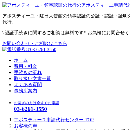
アポスティーユ・駐日大使館の領事認証の公証・認証・証明
代行。
\
認証手続きに関するご相談は無料です!! お気軽にお問合せ
お問い合わせ・ご相談はこちら
ホーム
費用・料金
手続きの流れ
取り扱い文書一覧
よくある質問
事務所案内
お急ぎの方は今すぐお電話
03-6261-3550
アポスティーユ申請代行センター
TOP
お客様の声