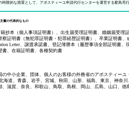
防止策の時限的な措置として、アポスティーユ申請代行センターを運営する蓜島亮
文書の代表的なもの
、戸籍抄本（個人事項証明書）、出生届受理証明書、婚姻届受理
証明書（無犯罪証明書・犯罪経歴証明書）、卒業証明書、成績証
y（SPA）、Authorization Letter、譲渡承諾書、登記簿謄本
歴書、在籍証明書、各種契約書
国の中小企業、団体、個人のお客様の外務省のアポスティーユ
、北海道、青森、岩手、宮城、秋田、山形、福島、東京、神奈川
都、滋賀、奈良、和歌山、鳥取、島根、岡山、広島、山口、徳