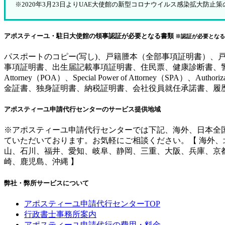
※2020年3月23日よりUAE大使館の新型コロナウイルス感染拡大
アポスティーユ・駐日大使館の領事認証が必要となる書類
※認証が必要となる
パスポートのコピー(写し)、戸籍謄本（全部事項証明書）
事項証明書、出生届記載事項証明書、住民票、健康診断書、警察
Attorney（POA）、Special Power of Attorne
金証書、独身証明書、納税証明書、会社役員就任承諾書、履
アポスティーユ申請代行センターのサービス提供地域
※アポスティーユ申請代行センターでは下記、海外、日本全
ていただいております。お気軽にご相談ください。【 海外
山、石川、福井、愛知、岐阜、静岡、三重、大阪、兵庫、京
崎、鹿児島、沖縄 】
弊社・弊所サービスについて
アポスティーユ申請代行センターTOP
行政書士事務所案内
アポスティーユ申請代行の費用・料金