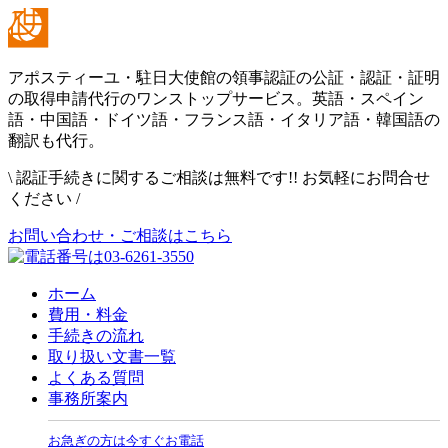
アポスティーユ・駐日大使館の領事認証の公証・認証・証明
の取得申請代行のワンストップサービス。英語・スペイン
語・中国語・ドイツ語・フランス語・イタリア語・韓国語の
翻訳も代行。
\
認証手続きに関するご相談は無料です!! お気軽にお問合せ
ください
/
お問い合わせ・ご相談はこちら
ホーム
費用・料金
手続きの流れ
取り扱い文書一覧
よくある質問
事務所案内
お急ぎの方は今すぐお電話