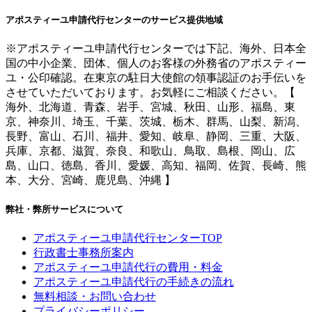
アポスティーユ申請代行センターのサービス提供地域
※アポスティーユ申請代行センターでは下記、海外、日本全
国の中小企業、団体、個人のお客様の外務省のアポスティー
ユ・公印確認。在東京の駐日大使館の領事認証のお手伝いを
させていただいております。お気軽にご相談ください。【
海外、北海道、青森、岩手、宮城、秋田、山形、福島、東
京、神奈川、埼玉、千葉、茨城、栃木、群馬、山梨、新潟、
長野、富山、石川、福井、愛知、岐阜、静岡、三重、大阪、
兵庫、京都、滋賀、奈良、和歌山、鳥取、島根、岡山、広
島、山口、徳島、香川、愛媛、高知、福岡、佐賀、長崎、熊
本、大分、宮崎、鹿児島、沖縄 】
弊社・弊所サービスについて
アポスティーユ申請代行センターTOP
行政書士事務所案内
アポスティーユ申請代行の費用・料金
アポスティーユ申請代行の手続きの流れ
無料相談・お問い合わせ
プライバシーポリシー