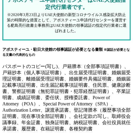
アポスティーユ申請代行センターはUAE大使館指
定代行業者です。
※2020年3月23日よりUAE大使館の新型コロナウイルス感染拡大防止
策の時限的な措置として、アポスティーユ申請代行センターを運営す
る蓜島亮行政書士事務所はUAE大使館の領事認証の指定代行業者に選
ばれました。
アポスティーユ・駐日大使館の領事認証が必要となる書類
※認証が必要とな
る文書の代表的なもの
パスポートのコピー(写し)、戸籍謄本（全部事項証明書）、
戸籍抄本（個人事項証明書）、出生届受理証明書、婚姻届受
理証明書、離婚届受理証明書、婚姻要件具備証明書、婚姻届
記載事項証明書、出生届記載事項証明書、住民票、健康診断
書、警察証明書（無犯罪証明書・犯罪経歴証明書）、卒業証
明書、成績証明書、委任状、授権委託書、Power of
Attorney（POA）、Special Power of Attorney（SPA）、
Authorization Letter、譲渡承諾書、登記簿謄本（履歴事項全部
証明書、現在事項全部証明書）、会社定款の写し、取締役会
議事録、年金証書、独身証明書、納税証明書、会社役員就任
承諾書、履歴書、在籍証明書、各種契約書