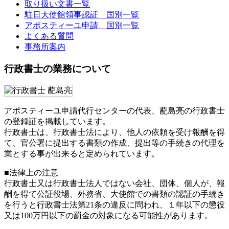
取り扱い文書一覧
駐日大使館領事認証 国別一覧
アポスティーユ申請 国別一覧
よくある質問
事務所案内
行政書士の業務について
アポスティーユ申請代行センターの代表、蓜島亮の行政書士
の登録証を掲載しています。
行政書士は、行政書士法により、他人の依頼を受け報酬を得
て、官公署に提出する書類の作成、提出等の手続きの代理を
業とする事が出来ると定められています。
■法律上の注意
行政書士又は行政書士法人ではない会社、団体、個人が、報
酬を得て公証役場、外務省、大使館での書類の認証の手続き
を行うと行政書士法第21条の違反に問われ、
１年以下の懲役
又は100万円以下の罰金
の対象になる可能性があります。