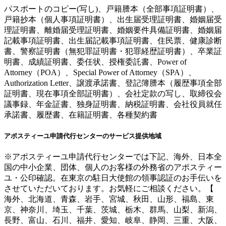
パスポートのコピー(写し)、戸籍謄本（全部事項証明書）、
戸籍抄本（個人事項証明書）、出生届受理証明書、婚姻届受
理証明書、離婚届受理証明書、婚姻要件具備証明書、婚姻届
記載事項証明書、出生届記載事項証明書、住民票、健康診断
書、警察証明書（無犯罪証明書・犯罪経歴証明書）、卒業証
明書、成績証明書、委任状、授権委託書、Power of
Attorney（POA）、Special Power of Attorney（SPA）、
Authorization Letter、譲渡承諾書、登記簿謄本（履歴事項全部
証明書、現在事項全部証明書）、会社定款の写し、取締役会
議事録、年金証書、独身証明書、納税証明書、会社役員就任
承諾書、履歴書、在籍証明書、各種契約書
アポスティーユ申請代行センターのサービス提供地域
※アポスティーユ申請代行センターでは下記、海外、日本全
国の中小企業、団体、個人のお客様の外務省のアポスティー
ユ・公印確認。在東京の駐日大使館の領事認証のお手伝いを
させていただいております。お気軽にご相談ください。【
海外、北海道、青森、岩手、宮城、秋田、山形、福島、東
京、神奈川、埼玉、千葉、茨城、栃木、群馬、山梨、新潟、
長野、富山、石川、福井、愛知、岐阜、静岡、三重、大阪、