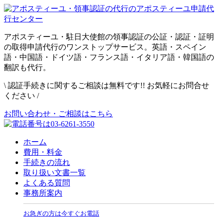
アポスティーユ・駐日大使館の領事認証の公証・認証・証明
の取得申請代行のワンストップサービス。英語・スペイン
語・中国語・ドイツ語・フランス語・イタリア語・韓国語の
翻訳も代行。
\
認証手続きに関するご相談は無料です!! お気軽にお問合せ
ください
/
お問い合わせ・ご相談はこちら
ホーム
費用・料金
手続きの流れ
取り扱い文書一覧
よくある質問
事務所案内
お急ぎの方は今すぐお電話