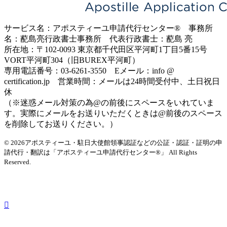
サービス名：アポスティーユ申請代行センター® 事務所
名：蓜島亮行政書士事務所 代表行政書士：蓜島 亮
所在地：〒102-0093 東京都千代田区平河町1丁目5番15号
VORT平河町304（旧BUREX平河町）
専用電話番号：03-6261-3550 Eメール：info @
certification.jp 営業時間：メールは24時間受付中、土日祝日
休
（※迷惑メール対策の為@の前後にスペースをいれていま
す。実際にメールをお送りいただくときは@前後のスペース
を削除してお送りください。）
© 2026アポスティーユ・駐日大使館領事認証などの公証・認証・証明の申
請代行・翻訳は「アポスティーユ申請代行センター®」
All Rights
Reserved.