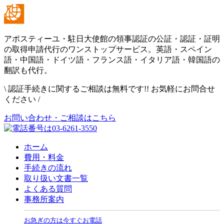
アポスティーユ・駐日大使館の領事認証の公証・認証・証明
の取得申請代行のワンストップサービス。英語・スペイン
語・中国語・ドイツ語・フランス語・イタリア語・韓国語の
翻訳も代行。
\
認証手続きに関するご相談は無料です!! お気軽にお問合せ
ください
/
お問い合わせ・ご相談はこちら
ホーム
費用・料金
手続きの流れ
取り扱い文書一覧
よくある質問
事務所案内
お急ぎの方は今すぐお電話