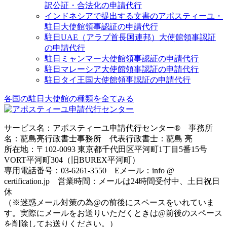
訳公証・合法化の申請代行
インドネシアで提出する文書のアポスティーユ・
駐日大使館領事認証の申請代行
駐日UAE（アラブ首長国連邦）大使館領事認証
の申請代行
駐日ミャンマー大使館領事認証の申請代行
駐日マレーシア大使館領事認証の申請代行
駐日タイ王国大使館領事認証の申請代行
各国の駐日大使館の種類を全てみる
サービス名：アポスティーユ申請代行センター® 事務所
名：蓜島亮行政書士事務所 代表行政書士：蓜島 亮
所在地：〒102-0093 東京都千代田区平河町1丁目5番15号
VORT平河町304（旧BUREX平河町）
専用電話番号：03-6261-3550 Eメール：info @
certification.jp 営業時間：メールは24時間受付中、土日祝日
休
（※迷惑メール対策の為@の前後にスペースをいれていま
す。実際にメールをお送りいただくときは@前後のスペース
を削除してお送りください。）