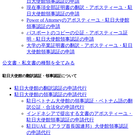
日大使館領事認証の申請
現在事項全部証明書の翻訳・アポスティーユ・駐
日大使館領事認証の申請
Power of Attorneyのアポスティーユ・駐日大使館
領事認証の申請
パスポートのコピーの公証・アポスティーユ証
明・駐日大使館領事認証の申請
大学の卒業証明書の翻訳・アポスティーユ・駐日
大使館領事認証の申請
公文書・私文書の種類を全てみる
駐日大使館の翻訳認証・領事認証について
駐日大使館の翻訳認証の申請代行
駐日大使館の領事認証の申請代行
駐日ベトナム大使館の領事認証・ベトナム語の翻
訳公証・合法化の申請代行
インドネシアで提出する文書のアポスティーユ・
駐日大使館領事認証の申請代行
駐日UAE（アラブ首長国連邦）大使館領事認証
の申請代行