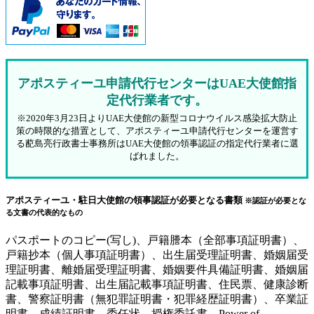
アポスティーユ申請代行センターはUAE大使館指
定代行業者です。
※2020年3月23日よりUAE大使館の新型コロナウイルス感染拡大防止
策の時限的な措置として、アポスティーユ申請代行センターを運営す
る蓜島亮行政書士事務所はUAE大使館の領事認証の指定代行業者に選
ばれました。
アポスティーユ・駐日大使館の領事認証が必要となる書類
※認証が必要とな
る文書の代表的なもの
パスポートのコピー(写し)、戸籍謄本（全部事項証明書）、
戸籍抄本（個人事項証明書）、出生届受理証明書、婚姻届受
理証明書、離婚届受理証明書、婚姻要件具備証明書、婚姻届
記載事項証明書、出生届記載事項証明書、住民票、健康診断
書、警察証明書（無犯罪証明書・犯罪経歴証明書）、卒業証
明書、成績証明書、委任状、授権委託書、Power of