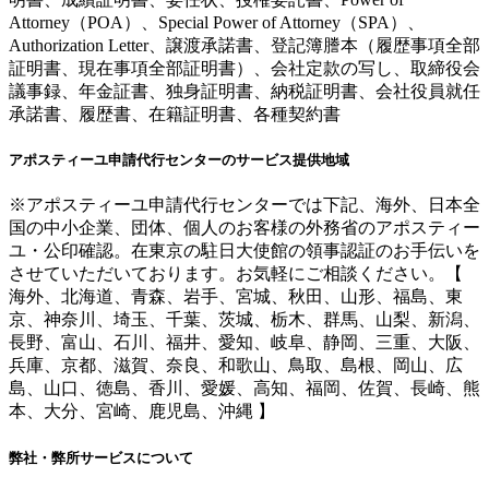
Attorney（POA）、Special Power of Attorney（SPA）、
Authorization Letter、譲渡承諾書、登記簿謄本（履歴事項全部
証明書、現在事項全部証明書）、会社定款の写し、取締役会
議事録、年金証書、独身証明書、納税証明書、会社役員就任
承諾書、履歴書、在籍証明書、各種契約書
アポスティーユ申請代行センターのサービス提供地域
※アポスティーユ申請代行センターでは下記、海外、日本全
国の中小企業、団体、個人のお客様の外務省のアポスティー
ユ・公印確認。在東京の駐日大使館の領事認証のお手伝いを
させていただいております。お気軽にご相談ください。【
海外、北海道、青森、岩手、宮城、秋田、山形、福島、東
京、神奈川、埼玉、千葉、茨城、栃木、群馬、山梨、新潟、
長野、富山、石川、福井、愛知、岐阜、静岡、三重、大阪、
兵庫、京都、滋賀、奈良、和歌山、鳥取、島根、岡山、広
島、山口、徳島、香川、愛媛、高知、福岡、佐賀、長崎、熊
本、大分、宮崎、鹿児島、沖縄 】
弊社・弊所サービスについて