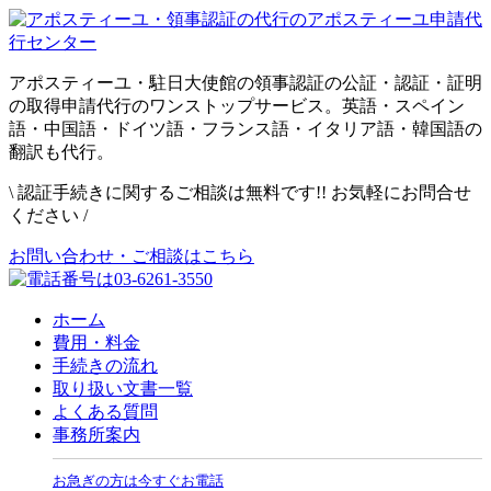
アポスティーユ・駐日大使館の領事認証の公証・認証・証明
の取得申請代行のワンストップサービス。英語・スペイン
語・中国語・ドイツ語・フランス語・イタリア語・韓国語の
翻訳も代行。
\
認証手続きに関するご相談は無料です!! お気軽にお問合せ
ください
/
お問い合わせ・ご相談はこちら
ホーム
費用・料金
手続きの流れ
取り扱い文書一覧
よくある質問
事務所案内
お急ぎの方は今すぐお電話