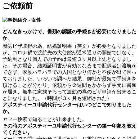
ご依頼前
どんなきっかけで、書類の認証の手続きが必要になりました
か。
就労ビザ取得の為、結婚証明書（英文）が必要となりました
が、コロナ禍で渡航先の大使館が通常通りの開館ではなく、
予約制となり個人での予約は最短３ヶ月以上先となりまし
た。その場合、結婚証明書が有効となるまで配偶者は渡航が
できず、家族バラバラでの入国となり何かと不便が出て困っ
ておりました。いろいろ調べた結果、御社が最短で手続きを
頂けることが分かり、依頼から２週間もかからず手元に書類
が届き、無事に家族そろって渡航の為のビザ申請が出来るこ
とになりました。（時間が３ヶ月も短縮された）
アポスティーユ申請代行センターはいつどこで知りました
か。
ヤフー検索で知ることが出来ました。
その時のアポスティーユ申請代行センターの第一印象を教え
てください。
メールでの問い合わせに迅速かつ、お電話でも細かくご説明