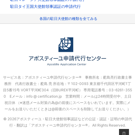
駐日タイ王国大使館領事認証の申請代行
各国の駐日大使館の種類を全てみる
サービス名：アポスティーユ申請代行センター® 事務所名：蓜島亮行政書士事
務所 代表行政書士：蓜島 亮
所在地：〒102-0093 東京都千代田区平河町1丁
目5番15号 VORT平河町304（旧BUREX平河町）
専用電話番号：03-6261-355
0 Eメール：info @ certification.jp 営業時間：メールは24時間受付中、土日
祝日休
（※迷惑メール対策の為@の前後にスペースをいれています。実際にメ
ールをお送りいただくときは@前後のスペースを削除してお送りください。）
© 2026アポスティーユ・駐日大使館領事認証などの公証・認証・証明の申請代
行・翻訳は「アポスティーユ申請代行センター®」
All Rights Reserved.