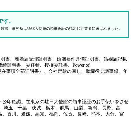
です。
行政書士事務所はUAE大使館の領事認証の指定代行業者に選ばれました。
証明書、離婚届受理証明書、婚姻要件具備証明書、婚姻届記載
明書、委任状、授権委託書、Power of
（履歴事項全部証明書、現在事項全部証明書）、会社定款の写し、取締役会議事録、年
・公印確認。在東京の駐日大使館の領事認証のお手伝いをさせ
、埼玉、千葉、茨城、栃木、群馬、山梨、新潟、長野、富
島、香川、愛媛、高知、福岡、佐賀、長崎、熊本、大分、宮