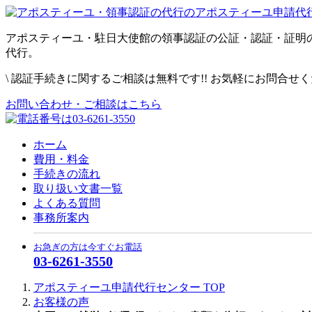
アポスティーユ・駐日大使館の領事認証の公証・認証・証明
代行。
\
認証手続きに関するご相談は無料です!! お気軽にお問合せ
お問い合わせ・ご相談はこちら
ホーム
費用・料金
手続きの流れ
取り扱い文書一覧
よくある質問
事務所案内
お急ぎの方は今すぐお電話
03-6261-3550
アポスティーユ申請代行センター
TOP
お客様の声