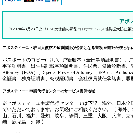
アポ
※2020年3月23日よりUAE大使館の新型コロナウイルス感染拡大
アポスティーユ・駐日大使館の領事認証が必要となる書類
※認証が必要となる
パスポートのコピー(写し)、戸籍謄本（全部事項証明書）
事項証明書、出生届記載事項証明書、住民票、健康診断書、警察
Attorney（POA）、Special Power of Attorne
金証書、独身証明書、納税証明書、会社役員就任承諾書、履
アポスティーユ申請代行センターのサービス提供地域
※アポスティーユ申請代行センターでは下記、海外、日本全
ていただいております。お気軽にご相談ください。【 海外
山、石川、福井、愛知、岐阜、静岡、三重、大阪、兵庫、京
崎、鹿児島、沖縄 】