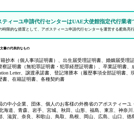
スティーユ申請代行センターはUAE大使館指定代行業者
防止策の時限的な措置として、アポスティーユ申請代行センターを運営する蓜島亮
文書の代表的なもの
、戸籍抄本（個人事項証明書）、出生届受理証明書、婚姻届受理
証明書（無犯罪証明書・犯罪経歴証明書）、卒業証明書、成績証
y（SPA）、Authorization Letter、譲渡承諾書、登記簿謄本
歴書、在籍証明書、各種契約書
国の中小企業、団体、個人のお客様の外務省のアポスティーユ
、北海道、青森、岩手、宮城、秋田、山形、福島、東京、神奈川
都、滋賀、奈良、和歌山、鳥取、島根、岡山、広島、山口、徳