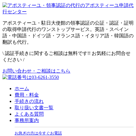
アポスティーユ・駐日大使館の領事認証の公証・認証・証明
の取得申請代行のワンストップサービス。英語・スペイン
語・中国語・ドイツ語・フランス語・イタリア語・韓国語の
翻訳も代行。
\
認証手続きに関するご相談は無料です!! お気軽にお問合せ
ください
/
お問い合わせ・ご相談はこちら
ホーム
費用・料金
手続きの流れ
取り扱い文書一覧
よくある質問
事務所案内
お急ぎの方は今すぐお電話