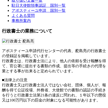
取り扱い文書一覧
駐日大使館領事認証 国別一覧
アポスティーユ申請 国別一覧
よくある質問
事務所案内
行政書士の業務について
アポスティーユ申請代行センターの代表、蓜島亮の行政書士
の登録証を掲載しています。
行政書士は、行政書士法により、他人の依頼を受け報酬を得
て、官公署に提出する書類の作成、提出等の手続きの代理を
業とする事が出来ると定められています。
■法律上の注意
行政書士又は行政書士法人ではない会社、団体、個人が、報
酬を得て公証役場、外務省、大使館での書類の認証の手続き
を行うと行政書士法第21条の違反に問われ、
１年以下の懲役
又は100万円以下の罰金
の対象になる可能性があります。