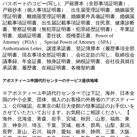
パスポートのコピー(写し)、戸籍謄本（全部事項証明書）、
戸籍抄本（個人事項証明書）、出生届受理証明書、婚姻届受
理証明書、離婚届受理証明書、婚姻要件具備証明書、婚姻届
記載事項証明書、出生届記載事項証明書、住民票、健康診断
書、警察証明書（無犯罪証明書・犯罪経歴証明書）、卒業証
明書、成績証明書、委任状、授権委託書、Power of
Attorney（POA）、Special Power of Attorney（SPA）、
Authorization Letter、譲渡承諾書、登記簿謄本（履歴事項全部
証明書、現在事項全部証明書）、会社定款の写し、取締役会
議事録、年金証書、独身証明書、納税証明書、会社役員就任
承諾書、履歴書、在籍証明書、各種契約書
アポスティーユ申請代行センターのサービス提供地域
※アポスティーユ申請代行センターでは下記、海外、日本全
国の中小企業、団体、個人のお客様の外務省のアポスティー
ユ・公印確認。在東京の駐日大使館の領事認証のお手伝いを
させていただいております。お気軽にご相談ください。【
海外、北海道、青森、岩手、宮城、秋田、山形、福島、東
京、神奈川、埼玉、千葉、茨城、栃木、群馬、山梨、新潟、
長野、富山、石川、福井、愛知、岐阜、静岡、三重、大阪、