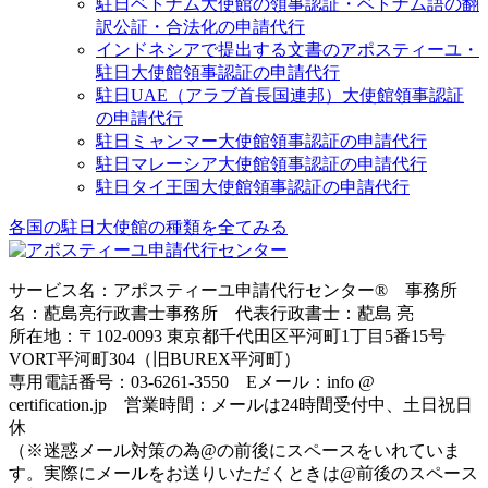
駐日ベトナム大使館の領事認証・ベトナム語の翻
訳公証・合法化の申請代行
インドネシアで提出する文書のアポスティーユ・
駐日大使館領事認証の申請代行
駐日UAE（アラブ首長国連邦）大使館領事認証
の申請代行
駐日ミャンマー大使館領事認証の申請代行
駐日マレーシア大使館領事認証の申請代行
駐日タイ王国大使館領事認証の申請代行
各国の駐日大使館の種類を全てみる
サービス名：アポスティーユ申請代行センター® 事務所
名：蓜島亮行政書士事務所 代表行政書士：蓜島 亮
所在地：〒102-0093 東京都千代田区平河町1丁目5番15号
VORT平河町304（旧BUREX平河町）
専用電話番号：03-6261-3550 Eメール：info @
certification.jp 営業時間：メールは24時間受付中、土日祝日
休
（※迷惑メール対策の為@の前後にスペースをいれていま
す。実際にメールをお送りいただくときは@前後のスペース