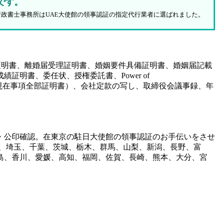
です。
行政書士事務所はUAE大使館の領事認証の指定代行業者に選ばれました。
証明書、離婚届受理証明書、婚姻要件具備証明書、婚姻届記載
明書、委任状、授権委託書、Power of
（履歴事項全部証明書、現在事項全部証明書）、会社定款の写し、取締役会議事録、年
・公印確認。在東京の駐日大使館の領事認証のお手伝いをさせ
、埼玉、千葉、茨城、栃木、群馬、山梨、新潟、長野、富
島、香川、愛媛、高知、福岡、佐賀、長崎、熊本、大分、宮