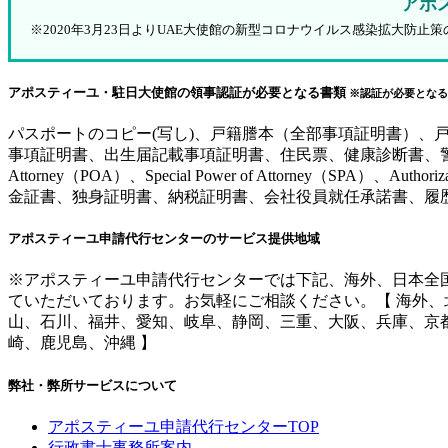
アポ
※2020年3月23日よりUAE大使館の新型コロナウイルス感染拡大
アポスティーユ・駐日大使館の領事認証が必要となる書類
※認証が必要となる
パスポートのコピー(写し)、戸籍謄本（全部事項証明書）
事項証明書、出生届記載事項証明書、住民票、健康診断書、警察
Attorney（POA）、Special Power of Attorne
金証書、独身証明書、納税証明書、会社役員就任承諾書、履
アポスティーユ申請代行センターのサービス提供地域
※アポスティーユ申請代行センターでは下記、海外、日本全
ていただいております。お気軽にご相談ください。【 海外
山、石川、福井、愛知、岐阜、静岡、三重、大阪、兵庫、京
崎、鹿児島、沖縄 】
弊社・弊所サービスについて
アポスティーユ申請代行センターTOP
行政書士事務所案内