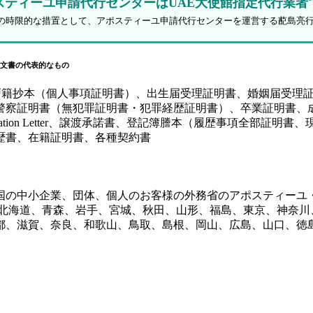
スティーユ申請代行センターはUAE大使館指定代行業者
防止策の時限的な措置として、アポスティーユ申請代行センターを運営する蓜島亮
文書の代表的なもの
、戸籍抄本（個人事項証明書）、出生届受理証明書、婚姻届受理
証明書（無犯罪証明書・犯罪経歴証明書）、卒業証明書、成績証
y（SPA）、Authorization Letter、譲渡承諾書、登記簿謄本
歴書、在籍証明書、各種契約書
国の中小企業、団体、個人のお客様の外務省のアポスティーユ
、北海道、青森、岩手、宮城、秋田、山形、福島、東京、神奈川
都、滋賀、奈良、和歌山、鳥取、島根、岡山、広島、山口、徳