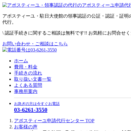
アポスティーユ・駐日大使館の領事認証の公証・認証・証明
代行。
\
認証手続きに関するご相談は無料です!! お気軽にお問合せ
お問い合わせ・ご相談はこちら
ホーム
費用・料金
手続きの流れ
取り扱い文書一覧
よくある質問
事務所案内
お急ぎの方は今すぐお電話
03-6261-3550
アポスティーユ申請代行センター
TOP
お客様の声