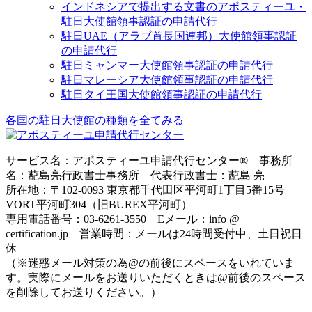
インドネシアで提出する文書のアポスティーユ・
駐日大使館領事認証の申請代行
駐日UAE（アラブ首長国連邦）大使館領事認証
の申請代行
駐日ミャンマー大使館領事認証の申請代行
駐日マレーシア大使館領事認証の申請代行
駐日タイ王国大使館領事認証の申請代行
各国の駐日大使館の種類を全てみる
サービス名：アポスティーユ申請代行センター® 事務所
名：蓜島亮行政書士事務所 代表行政書士：蓜島 亮
所在地：〒102-0093 東京都千代田区平河町1丁目5番15号
VORT平河町304（旧BUREX平河町）
専用電話番号：03-6261-3550 Eメール：info @
certification.jp 営業時間：メールは24時間受付中、土日祝日
休
（※迷惑メール対策の為@の前後にスペースをいれていま
す。実際にメールをお送りいただくときは@前後のスペース
を削除してお送りください。）