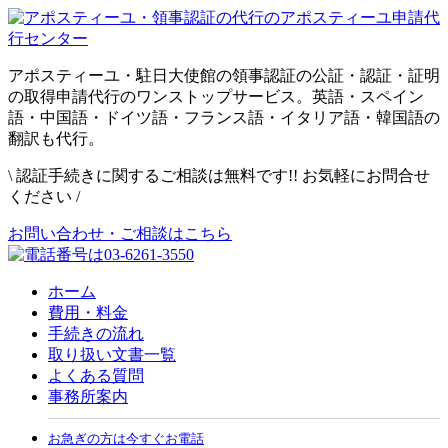
アポスティーユ・駐日大使館の領事認証の公証・認証・証明
の取得申請代行のワンストップサービス。英語・スペイン
語・中国語・ドイツ語・フランス語・イタリア語・韓国語の
翻訳も代行。
\
認証手続きに関するご相談は無料です!! お気軽にお問合せ
ください
/
お問い合わせ・ご相談はこちら
ホーム
費用・料金
手続きの流れ
取り扱い文書一覧
よくある質問
事務所案内
お急ぎの方は今すぐお電話