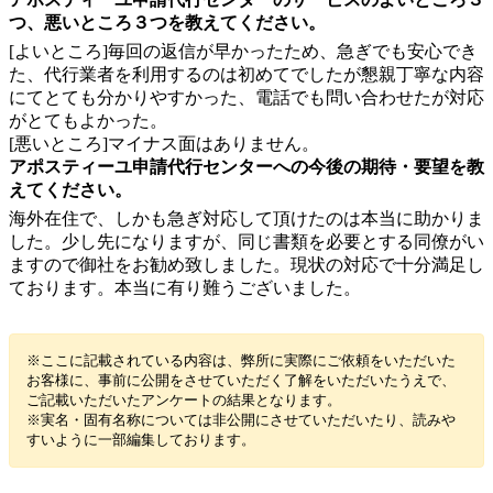
つ、悪いところ３つを教えてください。
[よいところ]毎回の返信が早かったため、急ぎでも安心でき
た、代行業者を利用するのは初めてでしたが懇親丁寧な内容
にてとても分かりやすかった、電話でも問い合わせたが対応
がとてもよかった。
[悪いところ]マイナス面はありません。
アポスティーユ申請代行センターへの今後の期待・要望を教
えてください。
海外在住で、しかも急ぎ対応して頂けたのは本当に助かりま
した。少し先になりますが、同じ書類を必要とする同僚がい
ますので御社をお勧め致しました。現状の対応で十分満足し
ております。本当に有り難うございました。
※ここに記載されている内容は、弊所に実際にご依頼をいただいた
お客様に、事前に公開をさせていただく了解をいただいたうえで、
ご記載いただいたアンケートの結果となります。
※実名・固有名称については非公開にさせていただいたり、読みや
すいように一部編集しております。