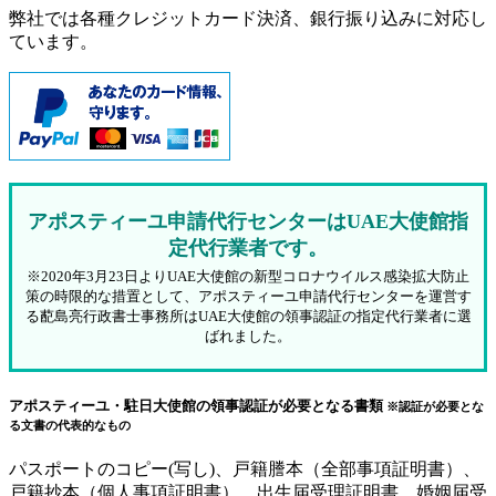
弊社では各種クレジットカード決済、銀行振り込みに対応し
ています。
アポスティーユ申請代行センターはUAE大使館指
定代行業者です。
※2020年3月23日よりUAE大使館の新型コロナウイルス感染拡大防止
策の時限的な措置として、アポスティーユ申請代行センターを運営す
る蓜島亮行政書士事務所はUAE大使館の領事認証の指定代行業者に選
ばれました。
アポスティーユ・駐日大使館の領事認証が必要となる書類
※認証が必要とな
る文書の代表的なもの
パスポートのコピー(写し)、戸籍謄本（全部事項証明書）、
戸籍抄本（個人事項証明書）、出生届受理証明書、婚姻届受