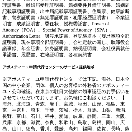
理証明書、離婚届受理証明書、婚姻要件具備証明書、婚姻届
記載事項証明書、出生届記載事項証明書、住民票、健康診断
書、警察証明書（無犯罪証明書・犯罪経歴証明書）、卒業証
明書、成績証明書、委任状、授権委託書、Power of
Attorney（POA）、Special Power of Attorney（SPA）、
Authorization Letter、譲渡承諾書、登記簿謄本（履歴事項全部
証明書、現在事項全部証明書）、会社定款の写し、取締役会
議事録、年金証書、独身証明書、納税証明書、会社役員就任
承諾書、履歴書、在籍証明書、各種契約書
アポスティーユ申請代行センターのサービス提供地域
※アポスティーユ申請代行センターでは下記、海外、日本全
国の中小企業、団体、個人のお客様の外務省のアポスティー
ユ・公印確認。在東京の駐日大使館の領事認証のお手伝いを
させていただいております。お気軽にご相談ください。【
海外、北海道、青森、岩手、宮城、秋田、山形、福島、東
京、神奈川、埼玉、千葉、茨城、栃木、群馬、山梨、新潟、
長野、富山、石川、福井、愛知、岐阜、静岡、三重、大阪、
兵庫、京都、滋賀、奈良、和歌山、鳥取、島根、岡山、広
島、山口、徳島、香川、愛媛、高知、福岡、佐賀、長崎、熊