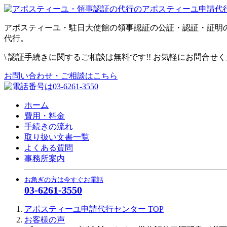
アポスティーユ・駐日大使館の領事認証の公証・認証・証明
代行。
\
認証手続きに関するご相談は無料です!! お気軽にお問合せ
お問い合わせ・ご相談はこちら
ホーム
費用・料金
手続きの流れ
取り扱い文書一覧
よくある質問
事務所案内
お急ぎの方は今すぐお電話
03-6261-3550
アポスティーユ申請代行センター
TOP
お客様の声