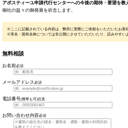
アポスティーユ申請代行センターへの今後の期待・要望を教
御社の益々の御発展を祈念します。
※ここに記載されている内容は、弊所に実際にご依頼をいただいたお客
※実名・固有名称については非公開にさせていただいたり、読みやすい
無料相談
お名前
必須
メールアドレス
必須
電話番号
(携帯も可)
任意
お問い合わせ内容
必須