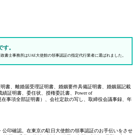
です。
行政書士事務所はUAE大使館の領事認証の指定代行業者に選ばれました。
証明書、離婚届受理証明書、婚姻要件具備証明書、婚姻届記載
明書、委任状、授権委託書、Power of
（履歴事項全部証明書、現在事項全部証明書）、会社定款の写し、取締役会議事録、年
・公印確認。在東京の駐日大使館の領事認証のお手伝いをさせ