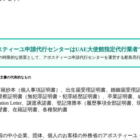
スティーユ申請代行センターはUAE大使館指定代行業者
防止策の時限的な措置として、アポスティーユ申請代行センターを運営する蓜島亮
文書の代表的なもの
、戸籍抄本（個人事項証明書）、出生届受理証明書、婚姻届受理
証明書（無犯罪証明書・犯罪経歴証明書）、卒業証明書、成績証
y（SPA）、Authorization Letter、譲渡承諾書、登記簿謄本
歴書、在籍証明書、各種契約書
国の中小企業、団体、個人のお客様の外務省のアポスティーユ