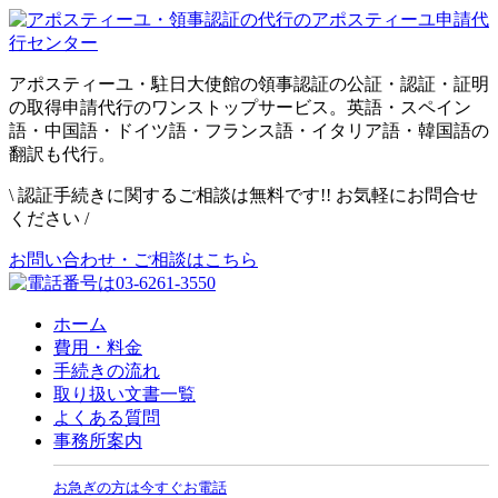
アポスティーユ・駐日大使館の領事認証の公証・認証・証明
の取得申請代行のワンストップサービス。英語・スペイン
語・中国語・ドイツ語・フランス語・イタリア語・韓国語の
翻訳も代行。
\
認証手続きに関するご相談は無料です!! お気軽にお問合せ
ください
/
お問い合わせ・ご相談はこちら
ホーム
費用・料金
手続きの流れ
取り扱い文書一覧
よくある質問
事務所案内
お急ぎの方は今すぐお電話