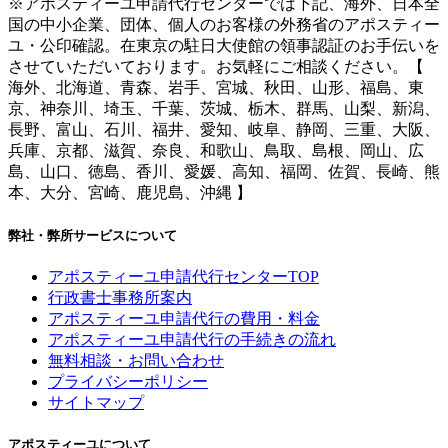
※アポスティーユ申請代行センターでは下記、海外、日本全
国の中小企業、団体、個人のお客様の外務省のアポスティー
ユ・公印確認。在東京の駐日大使館の領事認証のお手伝いを
させていただいております。お気軽にご相談ください。【
海外、北海道、青森、岩手、宮城、秋田、山形、福島、東
京、神奈川、埼玉、千葉、茨城、栃木、群馬、山梨、新潟、
長野、富山、石川、福井、愛知、岐阜、静岡、三重、大阪、
兵庫、京都、滋賀、奈良、和歌山、鳥取、島根、岡山、広
島、山口、徳島、香川、愛媛、高知、福岡、佐賀、長崎、熊
本、大分、宮崎、鹿児島、沖縄 】
弊社・弊所サービスについて
アポスティーユ申請代行センターTOP
行政書士事務所案内
アポスティーユ申請代行の費用・料金
アポスティーユ申請代行の手続きの流れ
無料相談・お問い合わせ
プライバシーポリシー
サイトマップ
アポスティーユについて