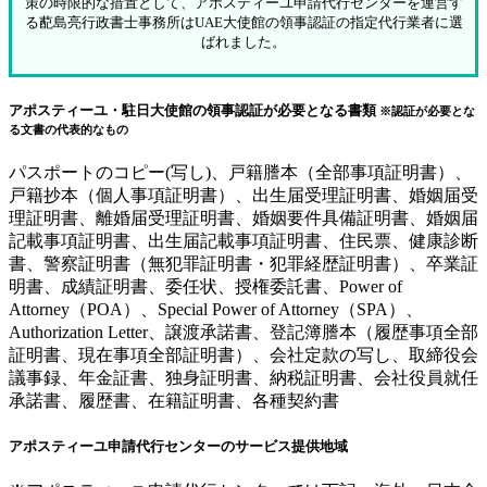
策の時限的な措置として、アポスティーユ申請代行センターを運営す
る蓜島亮行政書士事務所はUAE大使館の領事認証の指定代行業者に選
ばれました。
アポスティーユ・駐日大使館の領事認証が必要となる書類
※認証が必要とな
る文書の代表的なもの
パスポートのコピー(写し)、戸籍謄本（全部事項証明書）、
戸籍抄本（個人事項証明書）、出生届受理証明書、婚姻届受
理証明書、離婚届受理証明書、婚姻要件具備証明書、婚姻届
記載事項証明書、出生届記載事項証明書、住民票、健康診断
書、警察証明書（無犯罪証明書・犯罪経歴証明書）、卒業証
明書、成績証明書、委任状、授権委託書、Power of
Attorney（POA）、Special Power of Attorney（SPA）、
Authorization Letter、譲渡承諾書、登記簿謄本（履歴事項全部
証明書、現在事項全部証明書）、会社定款の写し、取締役会
議事録、年金証書、独身証明書、納税証明書、会社役員就任
承諾書、履歴書、在籍証明書、各種契約書
アポスティーユ申請代行センターのサービス提供地域