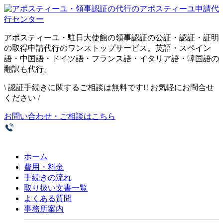
アポスティーユ・駐日大使館の領事認証の公証・認証・証明
の取得申請代行のワンストップサービス。英語・スペイン
語・中国語・ドイツ語・フランス語・イタリア語・韓国語の
翻訳も代行。
\
認証手続きに関するご相談は無料です!! お気軽にお問合せ
ください
/
お問い合わせ・ご相談はこちら
ホーム
費用・料金
手続きの流れ
取り扱い文書一覧
よくある質問
事務所案内