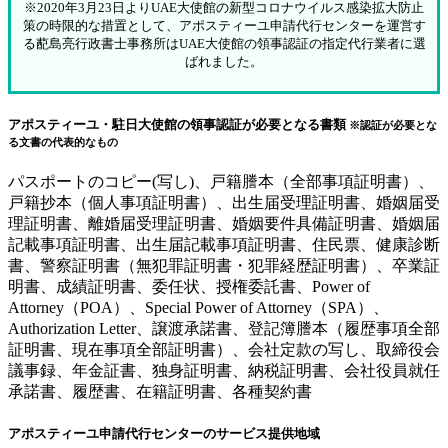
※2020年3月23日よりUAE大使館の新型コロナウイルス感染拡大防止
策の時限的な措置として、アポスティーユ申請代行センターを運営す
る蓜島亮行政書士事務所はUAE大使館の領事認証の指定代行業者に選
ばれました。
アポスティーユ・駐日大使館の領事認証が必要となる書類
※認証が必要とな
る文書の代表的なもの
パスポートのコピー(写し)、戸籍謄本（全部事項証明書）、
戸籍抄本（個人事項証明書）、出生届受理証明書、婚姻届受
理証明書、離婚届受理証明書、婚姻要件具備証明書、婚姻届
記載事項証明書、出生届記載事項証明書、住民票、健康診断
書、警察証明書（無犯罪証明書・犯罪経歴証明書）、卒業証
明書、成績証明書、委任状、授権委託書、Power of
Attorney（POA）、Special Power of Attorney（SPA）、
Authorization Letter、譲渡承諾書、登記簿謄本（履歴事項全部
証明書、現在事項全部証明書）、会社定款の写し、取締役会
議事録、年金証書、独身証明書、納税証明書、会社役員就任
承諾書、履歴書、在籍証明書、各種契約書
アポスティーユ申請代行センターのサービス提供地域