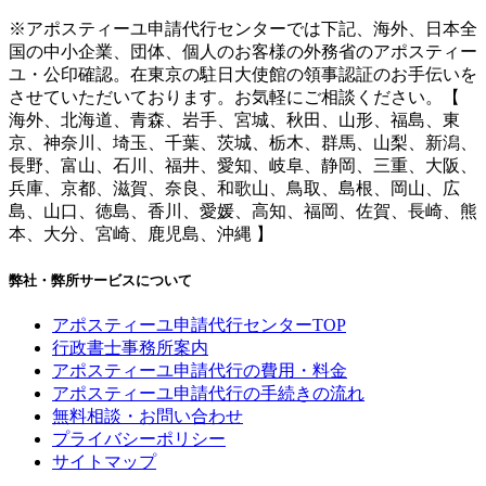
※アポスティーユ申請代行センターでは下記、海外、日本全
国の中小企業、団体、個人のお客様の外務省のアポスティー
ユ・公印確認。在東京の駐日大使館の領事認証のお手伝いを
させていただいております。お気軽にご相談ください。【
海外、北海道、青森、岩手、宮城、秋田、山形、福島、東
京、神奈川、埼玉、千葉、茨城、栃木、群馬、山梨、新潟、
長野、富山、石川、福井、愛知、岐阜、静岡、三重、大阪、
兵庫、京都、滋賀、奈良、和歌山、鳥取、島根、岡山、広
島、山口、徳島、香川、愛媛、高知、福岡、佐賀、長崎、熊
本、大分、宮崎、鹿児島、沖縄 】
弊社・弊所サービスについて
アポスティーユ申請代行センターTOP
行政書士事務所案内
アポスティーユ申請代行の費用・料金
アポスティーユ申請代行の手続きの流れ
無料相談・お問い合わせ
プライバシーポリシー
サイトマップ