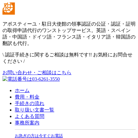
アポスティーユ・駐日大使館の領事認証の公証・認証・証明
の取得申請代行のワンストップサービス。英語・スペイン
語・中国語・ドイツ語・フランス語・イタリア語・韓国語の
翻訳も代行。
\
認証手続きに関するご相談は無料です!! お気軽にお問合せ
ください
/
お問い合わせ・ご相談はこちら
ホーム
費用・料金
手続きの流れ
取り扱い文書一覧
よくある質問
事務所案内
お急ぎの方は今すぐお電話