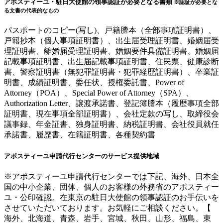
アポスティーユ・駐日大使館の領事認証が必要となる書類
※認証が必要とな
る文書の代表的なもの
パスポートのコピー(写し)、戸籍謄本（全部事項証明書）、
戸籍抄本（個人事項証明書）、出生届受理証明書、婚姻届受
理証明書、離婚届受理証明書、婚姻要件具備証明書、婚姻届
記載事項証明書、出生届記載事項証明書、住民票、健康診断
書、警察証明書（無犯罪証明書・犯罪経歴証明書）、卒業証
明書、成績証明書、委任状、授権委託書、Power of
Attorney（POA）、Special Power of Attorney（SPA）、
Authorization Letter、譲渡承諾書、登記簿謄本（履歴事項全部
証明書、現在事項全部証明書）、会社定款の写し、取締役会
議事録、年金証書、独身証明書、納税証明書、会社役員就任
承諾書、履歴書、在籍証明書、各種契約書
アポスティーユ申請代行センターのサービス提供地域
※アポスティーユ申請代行センターでは下記、海外、日本全
国の中小企業、団体、個人のお客様の外務省のアポスティー
ユ・公印確認。在東京の駐日大使館の領事認証のお手伝いを
させていただいております。お気軽にご相談ください。【
海外、北海道、青森、岩手、宮城、秋田、山形、福島、東