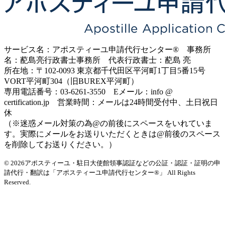
サービス名：アポスティーユ申請代行センター® 事務所
名：蓜島亮行政書士事務所 代表行政書士：蓜島 亮
所在地：〒102-0093 東京都千代田区平河町1丁目5番15号
VORT平河町304（旧BUREX平河町）
専用電話番号：03-6261-3550 Eメール：info @
certification.jp 営業時間：メールは24時間受付中、土日祝日
休
（※迷惑メール対策の為@の前後にスペースをいれていま
す。実際にメールをお送りいただくときは@前後のスペース
を削除してお送りください。）
© 2026アポスティーユ・駐日大使館領事認証などの公証・認証・証明の申
請代行・翻訳は「アポスティーユ申請代行センター®」
All Rights
Reserved.