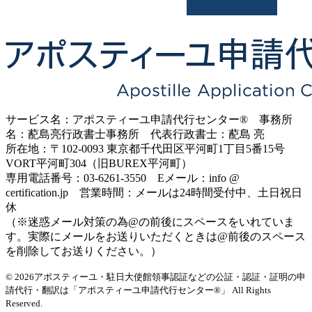
サービス名：アポスティーユ申請代行センター® 事務所
名：蓜島亮行政書士事務所 代表行政書士：蓜島 亮
所在地：〒102-0093 東京都千代田区平河町1丁目5番15号
VORT平河町304（旧BUREX平河町）
専用電話番号：03-6261-3550 Eメール：info @
certification.jp 営業時間：メールは24時間受付中、土日祝日
休
（※迷惑メール対策の為@の前後にスペースをいれていま
す。実際にメールをお送りいただくときは@前後のスペース
を削除してお送りください。）
© 2026アポスティーユ・駐日大使館領事認証などの公証・認証・証明の申
請代行・翻訳は「アポスティーユ申請代行センター®」
All Rights
Reserved.