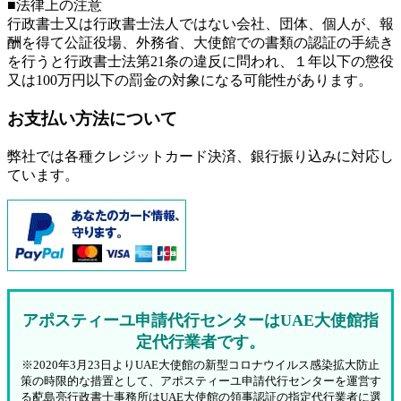
■法律上の注意
行政書士又は行政書士法人ではない会社、団体、個人が、報
酬を得て公証役場、外務省、大使館での書類の認証の手続き
を行うと行政書士法第21条の違反に問われ、
１年以下の懲役
又は100万円以下の罰金
の対象になる可能性があります。
お支払い方法について
弊社では各種クレジットカード決済、銀行振り込みに対応し
ています。
アポスティーユ申請代行センターはUAE大使館指
定代行業者です。
※2020年3月23日よりUAE大使館の新型コロナウイルス感染拡大防止
策の時限的な措置として、アポスティーユ申請代行センターを運営す
る蓜島亮行政書士事務所はUAE大使館の領事認証の指定代行業者に選