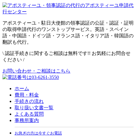
アポスティーユ・駐日大使館の領事認証の公証・認証・証明
の取得申請代行のワンストップサービス。英語・スペイン
語・中国語・ドイツ語・フランス語・イタリア語・韓国語の
翻訳も代行。
\
認証手続きに関するご相談は無料です!! お気軽にお問合せ
ください
/
お問い合わせ・ご相談はこちら
ホーム
費用・料金
手続きの流れ
取り扱い文書一覧
よくある質問
事務所案内
お急ぎの方は今すぐお電話