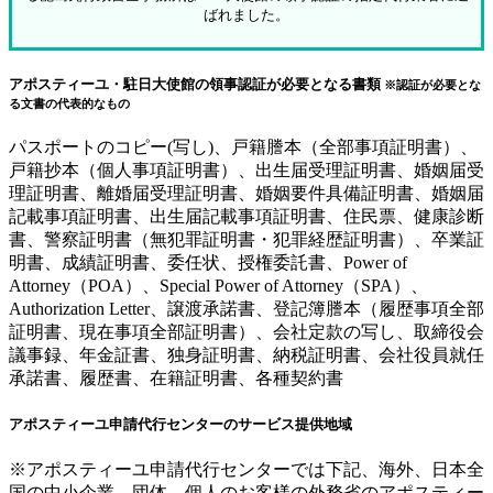
ばれました。
アポスティーユ・駐日大使館の領事認証が必要となる書類
※認証が必要とな
る文書の代表的なもの
パスポートのコピー(写し)、戸籍謄本（全部事項証明書）、
戸籍抄本（個人事項証明書）、出生届受理証明書、婚姻届受
理証明書、離婚届受理証明書、婚姻要件具備証明書、婚姻届
記載事項証明書、出生届記載事項証明書、住民票、健康診断
書、警察証明書（無犯罪証明書・犯罪経歴証明書）、卒業証
明書、成績証明書、委任状、授権委託書、Power of
Attorney（POA）、Special Power of Attorney（SPA）、
Authorization Letter、譲渡承諾書、登記簿謄本（履歴事項全部
証明書、現在事項全部証明書）、会社定款の写し、取締役会
議事録、年金証書、独身証明書、納税証明書、会社役員就任
承諾書、履歴書、在籍証明書、各種契約書
アポスティーユ申請代行センターのサービス提供地域
※アポスティーユ申請代行センターでは下記、海外、日本全
国の中小企業、団体、個人のお客様の外務省のアポスティー