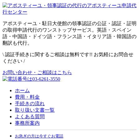
アポスティーユ・駐日大使館の領事認証の公証・認証・証明
の取得申請代行のワンストップサービス。英語・スペイン
語・中国語・ドイツ語・フランス語・イタリア語・韓国語の
翻訳も代行。
\
認証手続きに関するご相談は無料です!! お気軽にお問合せ
ください
/
お問い合わせ・ご相談はこちら
ホーム
費用・料金
手続きの流れ
取り扱い文書一覧
よくある質問
事務所案内
お急ぎの方は今すぐお電話