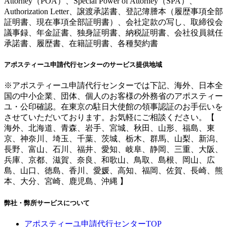
Attorney（POA）、Special Power of Attorney（SPA）、
Authorization Letter、譲渡承諾書、登記簿謄本（履歴事項全部
証明書、現在事項全部証明書）、会社定款の写し、取締役会
議事録、年金証書、独身証明書、納税証明書、会社役員就任
承諾書、履歴書、在籍証明書、各種契約書
アポスティーユ申請代行センターのサービス提供地域
※アポスティーユ申請代行センターでは下記、海外、日本全
国の中小企業、団体、個人のお客様の外務省のアポスティー
ユ・公印確認。在東京の駐日大使館の領事認証のお手伝いを
させていただいております。お気軽にご相談ください。【
海外、北海道、青森、岩手、宮城、秋田、山形、福島、東
京、神奈川、埼玉、千葉、茨城、栃木、群馬、山梨、新潟、
長野、富山、石川、福井、愛知、岐阜、静岡、三重、大阪、
兵庫、京都、滋賀、奈良、和歌山、鳥取、島根、岡山、広
島、山口、徳島、香川、愛媛、高知、福岡、佐賀、長崎、熊
本、大分、宮崎、鹿児島、沖縄 】
弊社・弊所サービスについて
アポスティーユ申請代行センターTOP