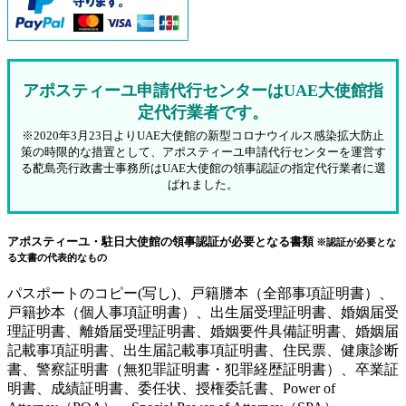
アポスティーユ申請代行センターはUAE大使館指
定代行業者です。
※2020年3月23日よりUAE大使館の新型コロナウイルス感染拡大防止
策の時限的な措置として、アポスティーユ申請代行センターを運営す
る蓜島亮行政書士事務所はUAE大使館の領事認証の指定代行業者に選
ばれました。
アポスティーユ・駐日大使館の領事認証が必要となる書類
※認証が必要とな
る文書の代表的なもの
パスポートのコピー(写し)、戸籍謄本（全部事項証明書）、
戸籍抄本（個人事項証明書）、出生届受理証明書、婚姻届受
理証明書、離婚届受理証明書、婚姻要件具備証明書、婚姻届
記載事項証明書、出生届記載事項証明書、住民票、健康診断
書、警察証明書（無犯罪証明書・犯罪経歴証明書）、卒業証
明書、成績証明書、委任状、授権委託書、Power of