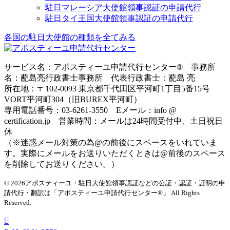
駐日マレーシア大使館領事認証の申請代行
駐日タイ王国大使館領事認証の申請代行
各国の駐日大使館の種類を全てみる
サービス名：アポスティーユ申請代行センター® 事務所
名：蓜島亮行政書士事務所 代表行政書士：蓜島 亮
所在地：〒102-0093 東京都千代田区平河町1丁目5番15号
VORT平河町304（旧BUREX平河町）
専用電話番号：03-6261-3550 Eメール：info @
certification.jp 営業時間：メールは24時間受付中、土日祝日
休
（※迷惑メール対策の為@の前後にスペースをいれていま
す。実際にメールをお送りいただくときは@前後のスペース
を削除してお送りください。）
© 2026アポスティーユ・駐日大使館領事認証などの公証・認証・証明の申
請代行・翻訳は「アポスティーユ申請代行センター®」
All Rights
Reserved.