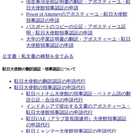
現在事項全部証明書の翻訳・アポスティーユ・駐
日大使館領事認証の申請
Power of Attorneyのアポスティーユ・駐日大使館
領事認証の申請
パスポートのコピーの公証・アポスティーユ証
明・駐日大使館領事認証の申請
大学の卒業証明書の翻訳・アポスティーユ・駐日
大使館領事認証の申請
公文書・私文書の種類を全てみる
駐日大使館の翻訳認証・領事認証について
駐日大使館の翻訳認証の申請代行
駐日大使館の領事認証の申請代行
駐日ベトナム大使館の領事認証・ベトナム語の翻
訳公証・合法化の申請代行
インドネシアで提出する文書のアポスティーユ・
駐日大使館領事認証の申請代行
駐日UAE（アラブ首長国連邦）大使館領事認証
の申請代行
駐日ミャンマー大使館領事認証の申請代行