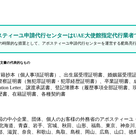
スティーユ申請代行センターはUAE大使館指定代行業者
防止策の時限的な措置として、アポスティーユ申請代行センターを運営する蓜島亮
文書の代表的なもの
、戸籍抄本（個人事項証明書）、出生届受理証明書、婚姻届受理
証明書（無犯罪証明書・犯罪経歴証明書）、卒業証明書、成績証
y（SPA）、Authorization Letter、譲渡承諾書、登記簿謄本
歴書、在籍証明書、各種契約書
国の中小企業、団体、個人のお客様の外務省のアポスティーユ
、北海道、青森、岩手、宮城、秋田、山形、福島、東京、神奈川
都、滋賀、奈良、和歌山、鳥取、島根、岡山、広島、山口、徳