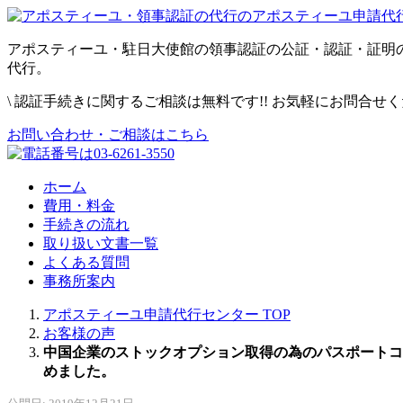
アポスティーユ・駐日大使館の領事認証の公証・認証・証明
代行。
\
認証手続きに関するご相談は無料です!! お気軽にお問合せ
お問い合わせ・ご相談はこちら
ホーム
費用・料金
手続きの流れ
取り扱い文書一覧
よくある質問
事務所案内
アポスティーユ申請代行センター
TOP
お客様の声
中国企業のストックオプション取得の為のパスポートコ
めました。