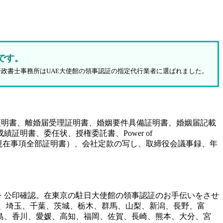
です。
行政書士事務所はUAE大使館の領事認証の指定代行業者に選ばれました。
証明書、離婚届受理証明書、婚姻要件具備証明書、婚姻届記載
明書、委任状、授権委託書、Power of
（履歴事項全部証明書、現在事項全部証明書）、会社定款の写し、取締役会議事録、年
・公印確認。在東京の駐日大使館の領事認証のお手伝いをさせ
、埼玉、千葉、茨城、栃木、群馬、山梨、新潟、長野、富
島、香川、愛媛、高知、福岡、佐賀、長崎、熊本、大分、宮