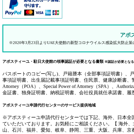
アポ
※2020年3月23日よりUAE大使館の新型コロナウイルス感染拡大
アポスティーユ・駐日大使館の領事認証が必要となる書類
※認証が必要となる
パスポートのコピー(写し)、戸籍謄本（全部事項証明書）
事項証明書、出生届記載事項証明書、住民票、健康診断書、警察
Attorney（POA）、Special Power of Attorne
金証書、独身証明書、納税証明書、会社役員就任承諾書、履
アポスティーユ申請代行センターのサービス提供地域
※アポスティーユ申請代行センターでは下記、海外、日本全
ていただいております。お気軽にご相談ください。【 海外
山、石川、福井、愛知、岐阜、静岡、三重、大阪、兵庫、京