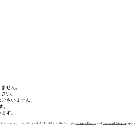
りません。
下さい。
はございません。
す。
います。
This site is protected by reCAPTCHA and the Google
Privacy Policy
and
Terms of Service
apply.