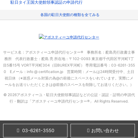
駐日タイ王国大使館領事認証の申請代行
各国の駐日大使館の種類を全てみる
サービス名：アポスティーユ申請代行センター® 事務所名：蓜島亮行政書士事
務所 代表行政書士：蓜島 亮
所在地：〒102-0093 東京都千代田区平河町1丁
目5番15号 VORT平河町304（旧BUREX平河町）
専用電話番号：03-6261-355
0 Eメール：info @ certification.jp 営業時間：メールは24時間受付中、土日
祝日休
（※迷惑メール対策の為@の前後にスペースをいれています。実際にメ
ールをお送りいただくときは@前後のスペースを削除してお送りください。）
© 2026アポスティーユ・駐日大使館領事認証などの公証・認証・証明の申請代
行・翻訳は「アポスティーユ申請代行センター®」
All Rights Reserved.
03-6261-3550
お問い合わせ