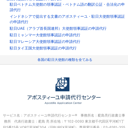
駐日ベトナム大使館の領事認証・ベトナム語の翻訳公証・合法化の申
請代行
インドネシアで提出する文書のアポスティーユ・駐日大使館領事認証
の申請代行
駐日UAE（アラブ首長国連邦）大使館領事認証の申請代行
駐日ミャンマー大使館領事認証の申請代行
駐日マレーシア大使館領事認証の申請代行
駐日タイ王国大使館領事認証の申請代行
各国の駐日大使館の種類を全てみる
サービス名：アポスティーユ申請代行センター® 事務所名：蓜島亮行政書士事
務所 代表行政書士：蓜島 亮
所在地：〒102-0093 東京都千代田区平河町1丁
目5番15号 VORT平河町304（旧BUREX平河町）
専用電話番号：03-6261-355