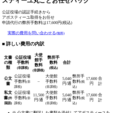
スティーユ丸ごとお任せパック
公証役場の認証手続きから
アポスティーユ取得をお任せ
申請代行の弊所手数料は
17,600
円(税込)
実際の費用を問い合わせる
(無料)
■ 詳しい費用の内訳
大使
文書
公証役場
弊所手
館手
の種
手数料
数料
合計
数料
類
(非課税)
(税込)
(非課税)
公証役場
大使館
弊所手
公文
合
5,040
17,600
–
手数料
手数料
数料
(非
(税
円/通
円
書
計
課税)
(非課税)
込)
私文
公証役場
大使館
弊所手
合
11,500
5,040
17,600
書
手数料
手数料
数料
(外
(非
(税
円/通
円/通
円
計
国語)
課税)
(非課税)
込)
※ 公文書に翻訳した書類を添付してアポスティーユを