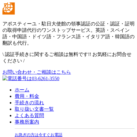
アポスティーユ・駐日大使館の領事認証の公証・認証・証明
の取得申請代行のワンストップサービス。英語・スペイン
語・中国語・ドイツ語・フランス語・イタリア語・韓国語の
翻訳も代行。
\
認証手続きに関するご相談は無料です!! お気軽にお問合せ
ください
/
お問い合わせ・ご相談はこちら
ホーム
費用・料金
手続きの流れ
取り扱い文書一覧
よくある質問
事務所案内
お急ぎの方は今すぐお電話