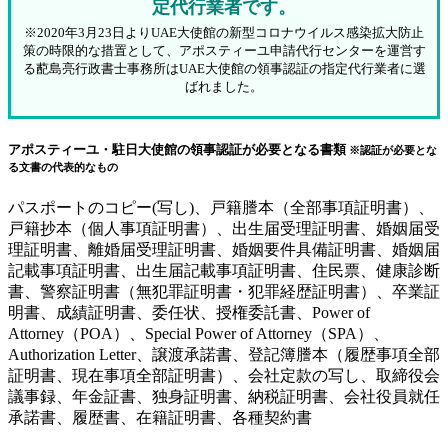
定代行業者です。
※2020年3月23日よりUAE大使館の新型コロナウイルス感染拡大防止
策の時限的な措置として、アポスティーユ申請代行センターを運営す
る蓜島亮行政書士事務所はUAE大使館の領事認証の指定代行業者に選
ばれました。
アポスティーユ・駐日大使館の領事認証が必要となる書類
※認証が必要とな
る文書の代表的なもの
パスポートのコピー(写し)、戸籍謄本（全部事項証明書）、
戸籍抄本（個人事項証明書）、出生届受理証明書、婚姻届受
理証明書、離婚届受理証明書、婚姻要件具備証明書、婚姻届
記載事項証明書、出生届記載事項証明書、住民票、健康診断
書、警察証明書（無犯罪証明書・犯罪経歴証明書）、卒業証
明書、成績証明書、委任状、授権委託書、Power of
Attorney（POA）、Special Power of Attorney（SPA）、
Authorization Letter、譲渡承諾書、登記簿謄本（履歴事項全部
証明書、現在事項全部証明書）、会社定款の写し、取締役会
議事録、年金証書、独身証明書、納税証明書、会社役員就任
承諾書、履歴書、在籍証明書、各種契約書