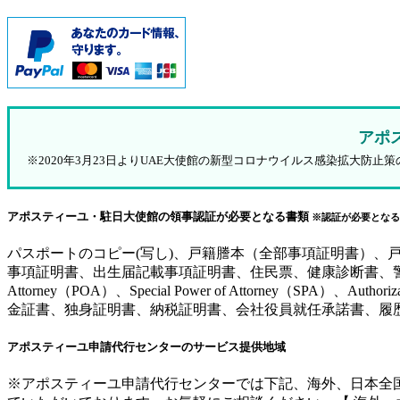
アポ
※2020年3月23日よりUAE大使館の新型コロナウイルス感染拡大
アポスティーユ・駐日大使館の領事認証が必要となる書類
※認証が必要となる
パスポートのコピー(写し)、戸籍謄本（全部事項証明書）
事項証明書、出生届記載事項証明書、住民票、健康診断書、警察
Attorney（POA）、Special Power of Attorne
金証書、独身証明書、納税証明書、会社役員就任承諾書、履
アポスティーユ申請代行センターのサービス提供地域
※アポスティーユ申請代行センターでは下記、海外、日本全