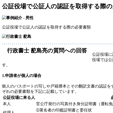
公証役場で公証人の認証を取得する際の
公証役場で公証人の認証を取得する際の必要書類
行政書士 蓜島亮の質問への回答
公証役場に
役場では公
す。
1.申請者が個人の場合
個人のパスポートの写しや戸籍謄本とその翻訳文書の認証を
ぞれの必要書類を下記に記載しています。
公証役場に来る人
本人
官公庁発行の写真付き身分証明書（運転免
➀署名者の印鑑証明書と委任状
代理人