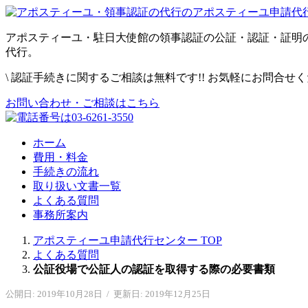
アポスティーユ・駐日大使館の領事認証の公証・認証・証明
代行。
\
認証手続きに関するご相談は無料です!! お気軽にお問合せ
お問い合わせ・ご相談はこちら
ホーム
費用・料金
手続きの流れ
取り扱い文書一覧
よくある質問
事務所案内
アポスティーユ申請代行センター
TOP
よくある質問
公証役場で公証人の認証を取得する際の必要書類
公開日: 2019年10月28日
/
更新日: 2019年12月25日