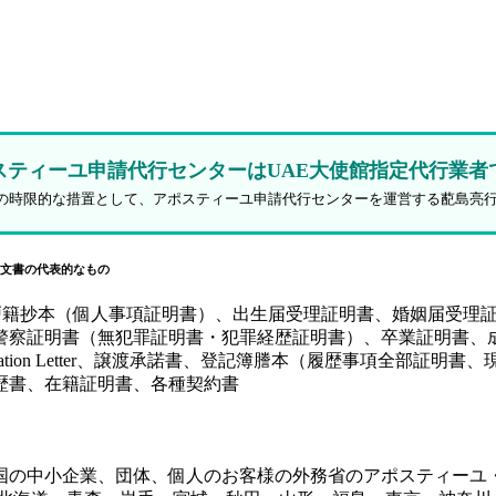
スティーユ申請代行センターはUAE大使館指定代行業者
防止策の時限的な措置として、アポスティーユ申請代行センターを運営する蓜島亮
文書の代表的なもの
、戸籍抄本（個人事項証明書）、出生届受理証明書、婚姻届受理
証明書（無犯罪証明書・犯罪経歴証明書）、卒業証明書、成績証
y（SPA）、Authorization Letter、譲渡承諾書、登記簿謄本
歴書、在籍証明書、各種契約書
国の中小企業、団体、個人のお客様の外務省のアポスティーユ