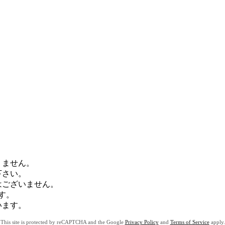
りません。
下さい。
はございません。
す。
います。
This site is protected by reCAPTCHA and the Google
Privacy Policy
and
Terms of Service
apply.