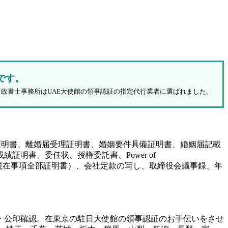
です。
行政書士事務所はUAE大使館の領事認証の指定代行業者に選ばれました。
証明書、離婚届受理証明書、婚姻要件具備証明書、婚姻届記載
明書、委任状、授権委託書、Power of
（履歴事項全部証明書、現在事項全部証明書）、会社定款の写し、取締役会議事録、年
・公印確認。在東京の駐日大使館の領事認証のお手伝いをさせ