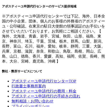
アポスティーユ申請代行センターのサービス提供地域
※アポスティーユ申請代行センターでは下記、海外、日本全
国の中小企業、団体、個人のお客様の外務省のアポスティー
ユ・公印確認。在東京の駐日大使館の領事認証のお手伝いを
させていただいております。お気軽にご相談ください。【
海外、北海道、青森、岩手、宮城、秋田、山形、福島、東
京、神奈川、埼玉、千葉、茨城、栃木、群馬、山梨、新潟、
長野、富山、石川、福井、愛知、岐阜、静岡、三重、大阪、
兵庫、京都、滋賀、奈良、和歌山、鳥取、島根、岡山、広
島、山口、徳島、香川、愛媛、高知、福岡、佐賀、長崎、熊
本、大分、宮崎、鹿児島、沖縄 】
弊社・弊所サービスについて
アポスティーユ申請代行センターTOP
行政書士事務所案内
アポスティーユ申請代行の費用・料金
アポスティーユ申請代行の手続きの流れ
無料相談・お問い合わせ
プライバシーポリシー