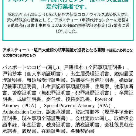
定代行業者です。
※2020年3月23日よりUAE大使館の新型コロナウイルス感染拡大防止
策の時限的な措置として、アポスティーユ申請代行センターを運営す
る蓜島亮行政書士事務所はUAE大使館の領事認証の指定代行業者に選
ばれました。
アポスティーユ・駐日大使館の領事認証が必要となる書類
※認証が必要とな
る文書の代表的なもの
パスポートのコピー(写し)、戸籍謄本（全部事項証明書）、
戸籍抄本（個人事項証明書）、出生届受理証明書、婚姻届受
理証明書、離婚届受理証明書、婚姻要件具備証明書、婚姻届
記載事項証明書、出生届記載事項証明書、住民票、健康診断
書、警察証明書（無犯罪証明書・犯罪経歴証明書）、卒業証
明書、成績証明書、委任状、授権委託書、Power of
Attorney（POA）、Special Power of Attorney（SPA）、
Authorization Letter、譲渡承諾書、登記簿謄本（履歴事項全部
証明書、現在事項全部証明書）、会社定款の写し、取締役会
議事録、年金証書、独身証明書、納税証明書、会社役員就任
承諾書、履歴書、在籍証明書、各種契約書