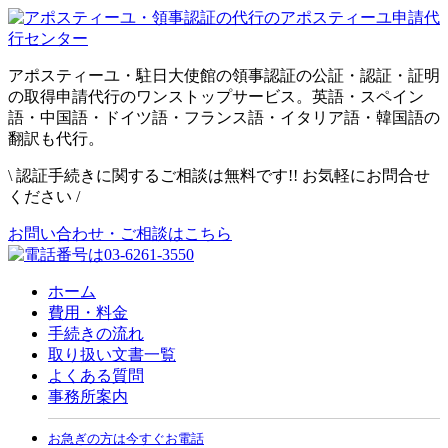
アポスティーユ・駐日大使館の領事認証の公証・認証・証明
の取得申請代行のワンストップサービス。英語・スペイン
語・中国語・ドイツ語・フランス語・イタリア語・韓国語の
翻訳も代行。
\
認証手続きに関するご相談は無料です!! お気軽にお問合せ
ください
/
お問い合わせ・ご相談はこちら
ホーム
費用・料金
手続きの流れ
取り扱い文書一覧
よくある質問
事務所案内
お急ぎの方は今すぐお電話