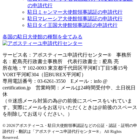
の申請代行
駐日ミャンマー大使館領事認証の申請代行
駐日マレーシア大使館領事認証の申請代行
駐日タイ王国大使館領事認証の申請代行
各国の駐日大使館の種類を全てみる
サービス名：アポスティーユ申請代行センター® 事務所
名：蓜島亮行政書士事務所 代表行政書士：蓜島 亮
所在地：〒102-0093 東京都千代田区平河町1丁目5番15号
VORT平河町304（旧BUREX平河町）
専用電話番号：03-6261-3550 Eメール：info @
certification.jp 営業時間：メールは24時間受付中、土日祝日
休
（※迷惑メール対策の為@の前後にスペースをいれていま
す。実際にメールをお送りいただくときは@前後のスペース
を削除してお送りください。）
© 2026アポスティーユ・駐日大使館領事認証などの公証・認証・証明の申
請代行・翻訳は「アポスティーユ申請代行センター®」
All Rights
Reserved.