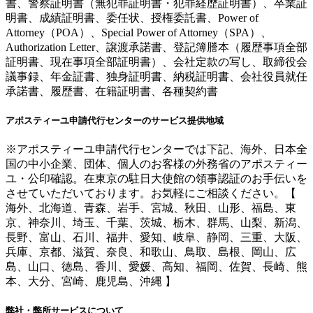
書、警察証明書（無犯罪証明書・犯罪経歴証明書）、卒業証
明書、成績証明書、委任状、授権委託書、Power of
Attorney（POA）、Special Power of Attorney（SPA）、
Authorization Letter、譲渡承諾書、登記簿謄本（履歴事項全部
証明書、現在事項全部証明書）、会社定款の写し、取締役会
議事録、年金証書、独身証明書、納税証明書、会社役員就任
承諾書、履歴書、在籍証明書、各種契約書
アポスティーユ申請代行センターのサービス提供地域
※アポスティーユ申請代行センターでは下記、海外、日本全
国の中小企業、団体、個人のお客様の外務省のアポスティー
ユ・公印確認。在東京の駐日大使館の領事認証のお手伝いを
させていただいております。お気軽にご相談ください。【
海外、北海道、青森、岩手、宮城、秋田、山形、福島、東
京、神奈川、埼玉、千葉、茨城、栃木、群馬、山梨、新潟、
長野、富山、石川、福井、愛知、岐阜、静岡、三重、大阪、
兵庫、京都、滋賀、奈良、和歌山、鳥取、島根、岡山、広
島、山口、徳島、香川、愛媛、高知、福岡、佐賀、長崎、熊
本、大分、宮崎、鹿児島、沖縄 】
弊社・弊所サービスについて