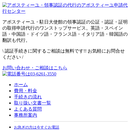
アポスティーユ・駐日大使館の領事認証の公証・認証・証明
の取得申請代行のワンストップサービス。英語・スペイン
語・中国語・ドイツ語・フランス語・イタリア語・韓国語の
翻訳も代行。
\
認証手続きに関するご相談は無料です!! お気軽にお問合せ
ください
/
お問い合わせ・ご相談はこちら
ホーム
費用・料金
手続きの流れ
取り扱い文書一覧
よくある質問
事務所案内
お急ぎの方は今すぐお電話