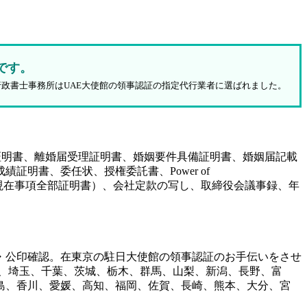
です。
行政書士事務所はUAE大使館の領事認証の指定代行業者に選ばれました。
証明書、離婚届受理証明書、婚姻要件具備証明書、婚姻届記載
明書、委任状、授権委託書、Power of
（履歴事項全部証明書、現在事項全部証明書）、会社定款の写し、取締役会議事録、年
・公印確認。在東京の駐日大使館の領事認証のお手伝いをさせ
、埼玉、千葉、茨城、栃木、群馬、山梨、新潟、長野、富
島、香川、愛媛、高知、福岡、佐賀、長崎、熊本、大分、宮