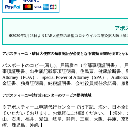
アポ
※2020年3月23日よりUAE大使館の新型コロナウイルス感染拡大
アポスティーユ・駐日大使館の領事認証が必要となる書類
※認証が必要となる
パスポートのコピー(写し)、戸籍謄本（全部事項証明書）
事項証明書、出生届記載事項証明書、住民票、健康診断書、警察
Attorney（POA）、Special Power of Attorne
金証書、独身証明書、納税証明書、会社役員就任承諾書、履
アポスティーユ申請代行センターのサービス提供地域
※アポスティーユ申請代行センターでは下記、海外、日本全
ていただいております。お気軽にご相談ください。【 海外
山、石川、福井、愛知、岐阜、静岡、三重、大阪、兵庫、京
崎、鹿児島、沖縄 】