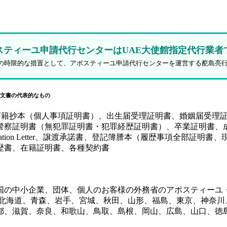
スティーユ申請代行センターはUAE大使館指定代行業者
防止策の時限的な措置として、アポスティーユ申請代行センターを運営する蓜島亮
文書の代表的なもの
、戸籍抄本（個人事項証明書）、出生届受理証明書、婚姻届受理
証明書（無犯罪証明書・犯罪経歴証明書）、卒業証明書、成績証
y（SPA）、Authorization Letter、譲渡承諾書、登記簿謄本
歴書、在籍証明書、各種契約書
国の中小企業、団体、個人のお客様の外務省のアポスティーユ
、北海道、青森、岩手、宮城、秋田、山形、福島、東京、神奈川
都、滋賀、奈良、和歌山、鳥取、島根、岡山、広島、山口、徳