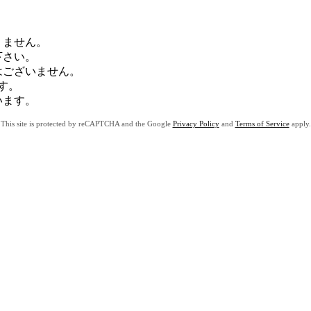
りません。
下さい。
はございません。
す。
います。
This site is protected by reCAPTCHA and the Google
Privacy Policy
and
Terms of Service
apply.