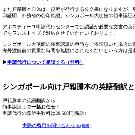
また戸籍謄本自体は、役所が発行する公文書になりますが、
印証明、外務省の公印確認、シンガポール大使館の領事認証
アポスティーユ申請代行センターでは認証が必要な文書の英
でをワンストップで対応させていただいております。
シンガポール大使館の領事認証の申請をご依頼頂いた場合の
海外渡航前の貴重な時間を無駄にされたくないという方は是
▶
申請代行について相談する（無料）
シンガポール向け戸籍謄本の英語翻訳と
戸籍謄本の英語翻訳から
領事認証まで
一括お任せ！
申請代行の弊所手数料は
28,600
円(税込)
実際の費用を問い合わせる
(無料)