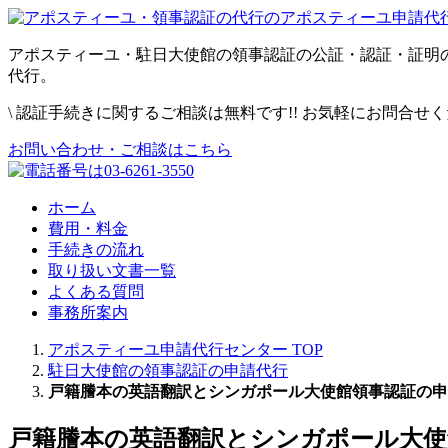
アポスティーユ・駐日大使館の領事認証の公証・認証・証明
代行。
\
認証手続きに関するご相談は無料です!! お気軽にお問合せ
お問い合わせ・ご相談はこちら
ホーム
費用・料金
手続きの流れ
取り扱い文書一覧
よくある質問
事務所案内
アポスティーユ申請代行センター
TOP
駐日大使館の領事認証の申請代行
戸籍謄本の英語翻訳とシンガポール大使館領事認証の申
戸籍謄本の英語翻訳とシンガポール大使