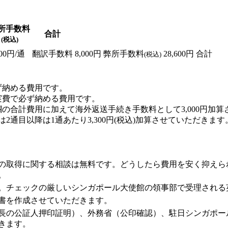
所手数料
合計
(税込)
00円/通
翻訳手数料
8,000円
弊所手数料
28,600円
合計
(税込)
ず納める費用です。
実費で必ず納める費用です。
の合計費用に加えて海外返送手続き手数料として3,000円加
2通目以降は1通あたり3,300円(税込)加算させていただきます
の取得に関する相談は無料です。どうしたら費用を安く抑えら
。
。チェックの厳しいシンガポール大使館の領事部で受理される
書を作成させていただきます。
長の公証人押印証明）、外務省（公印確認）、駐日シンガポー
きます。