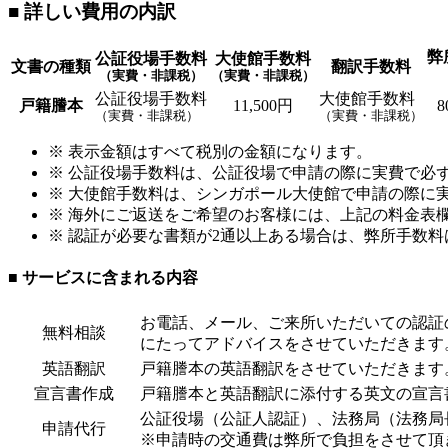
■ 詳しい費用の内訳
弊
公証役場手数料
大使館手数料
文書の種類
翻訳手数料
（実費・非課税）
（実費・非課税）
公証役場手数料
大使館手数料
戸籍謄本
11,500円
8
（実費・非課税）
（実費・非課税）
※ 表示金額はすべて税別の金額になります。
※ 公証役場手数料は、公証役場で申請の際に実費で必
※ 大使館手数料は、シンガポール大使館で申請の際に
※ 海外にご返送をご希望のお客様には、上記の料金表欄
※ 認証が必要な書類が2通以上ある場合は、弊所手数料は
■ サービスに含まれる内容
お電話、メール、ご来所いただいての認証
無料相談
にたってアドバイスをさせていただきます
英語翻訳
戸籍謄本の英語翻訳をさせていただきます
宣言書作成
戸籍謄本と英語翻訳に添付する英文の宣言
公証役場（公証人認証）、法務局（法務局
申請代行
※申請時の交通費は弊所で負担をさせて頂