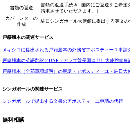
書類の返送手続き 国内にご返送をご希望
書類の返送
請求させていただきます。）
カバーレターの
駐日シンガポール大使館に提出する英文の
作成
戸籍謄本の関連サービス
メキシコに提出される戸籍謄本の外務省アポスティーユ申請
戸籍謄本の英語翻訳とUAE（アラブ首長国連邦）大使館領事
戸籍謄本（全部事項証明）の翻訳・アポスティーユ・駐日大
シンガポールの関連サービス
シンガポールで提出する文書のアポスティーユ申請の代行
無料相談