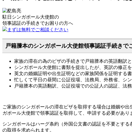
駐日シンガポール大使館の
領事認証の手続きで
お困りの方へ
まずは無料でご相談ください
戸籍謄本のシンガポール大使館領事認証手続きで
家族の滞在の為のビザの手続きで戸籍謄本の英語翻訳と
シンガポール大使館に書類を提出したが、英訳の修正を
英文の婚姻証明や出生証明などの家族関係を証明する書
忙しくて平日の昼間に公証役場、法務局、外務省、シン
戸籍謄本の英語翻訳、公証役場での公証人の認証、法務
ご家族のシンガポールの滞在ビザを取得する場合は婚姻や出生を
ガポール大使館で領事認証を取得して、申請する必要があり
シンガポールはハーグ条約（外国公文書の認証を不要とする
の取得を求められます。