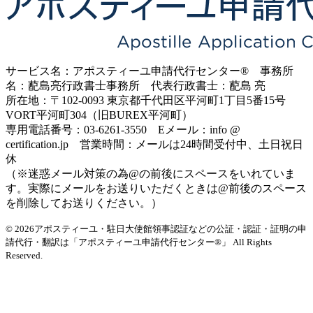
サービス名：アポスティーユ申請代行センター® 事務所
名：蓜島亮行政書士事務所 代表行政書士：蓜島 亮
所在地：〒102-0093 東京都千代田区平河町1丁目5番15号
VORT平河町304（旧BUREX平河町）
専用電話番号：03-6261-3550 Eメール：info @
certification.jp 営業時間：メールは24時間受付中、土日祝日
休
（※迷惑メール対策の為@の前後にスペースをいれていま
す。実際にメールをお送りいただくときは@前後のスペース
を削除してお送りください。）
© 2026アポスティーユ・駐日大使館領事認証などの公証・認証・証明の申
請代行・翻訳は「アポスティーユ申請代行センター®」
All Rights
Reserved.