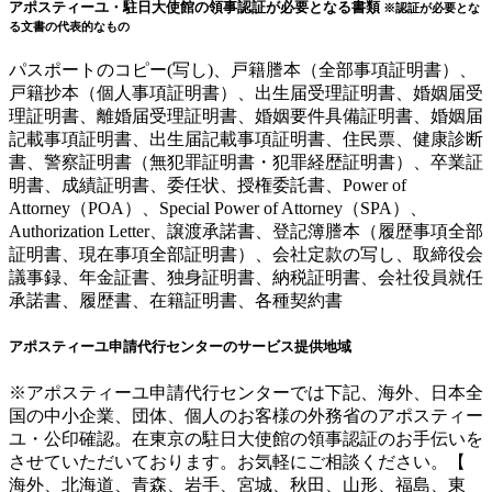
アポスティーユ・駐日大使館の領事認証が必要となる書類
※認証が必要とな
る文書の代表的なもの
パスポートのコピー(写し)、戸籍謄本（全部事項証明書）、
戸籍抄本（個人事項証明書）、出生届受理証明書、婚姻届受
理証明書、離婚届受理証明書、婚姻要件具備証明書、婚姻届
記載事項証明書、出生届記載事項証明書、住民票、健康診断
書、警察証明書（無犯罪証明書・犯罪経歴証明書）、卒業証
明書、成績証明書、委任状、授権委託書、Power of
Attorney（POA）、Special Power of Attorney（SPA）、
Authorization Letter、譲渡承諾書、登記簿謄本（履歴事項全部
証明書、現在事項全部証明書）、会社定款の写し、取締役会
議事録、年金証書、独身証明書、納税証明書、会社役員就任
承諾書、履歴書、在籍証明書、各種契約書
アポスティーユ申請代行センターのサービス提供地域
※アポスティーユ申請代行センターでは下記、海外、日本全
国の中小企業、団体、個人のお客様の外務省のアポスティー
ユ・公印確認。在東京の駐日大使館の領事認証のお手伝いを
させていただいております。お気軽にご相談ください。【
海外、北海道、青森、岩手、宮城、秋田、山形、福島、東