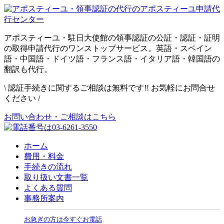
アポスティーユ・駐日大使館の領事認証の公証・認証・証明
の取得申請代行のワンストップサービス。英語・スペイン
語・中国語・ドイツ語・フランス語・イタリア語・韓国語の
翻訳も代行。
\
認証手続きに関するご相談は無料です!! お気軽にお問合せ
ください
/
お問い合わせ・ご相談はこちら
ホーム
費用・料金
手続きの流れ
取り扱い文書一覧
よくある質問
事務所案内
お急ぎの方は今すぐお電話