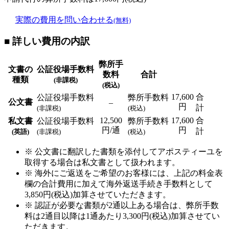
実際の費用を問い合わせる
(無料)
■ 詳しい費用の内訳
弊所手
文書の
公証役場手数料
数料
合計
種類
(非課税)
(税込)
17,600
合
公証役場手数料
弊所手数料
公文書
–
円
計
(非課税)
(税込)
12,500
17,600
合
私文書
公証役場手数料
弊所手数料
円/通
円
計
(英語)
(非課税)
(税込)
※ 公文書に翻訳した書類を添付してアポスティーユを
取得する場合は私文書として扱われます。
※ 海外にご返送をご希望のお客様には、上記の料金表
欄の合計費用に加えて海外返送手続き手数料として
3,850円(税込)加算させていただきます。
※ 認証が必要な書類が2通以上ある場合は、弊所手数
料は2通目以降は1通あたり3,300円(税込)加算させてい
ただきます。