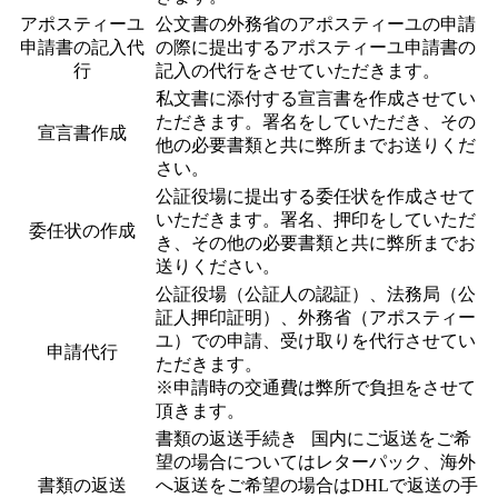
アポスティーユ
公文書の外務省のアポスティーユの申請
申請書の記入代
の際に提出するアポスティーユ申請書の
行
記入の代行をさせていただきます。
私文書に添付する宣言書を作成させてい
ただきます。署名をしていただき、その
宣言書作成
他の必要書類と共に弊所までお送りくだ
さい。
公証役場に提出する委任状を作成させて
いただきます。署名、押印をしていただ
委任状の作成
き、その他の必要書類と共に弊所までお
送りください。
公証役場（公証人の認証）、法務局（公
証人押印証明）、外務省（アポスティー
ユ）での申請、受け取りを代行させてい
申請代行
ただきます。
※申請時の交通費は弊所で負担をさせて
頂きます。
書類の返送手続き 国内にご返送をご希
望の場合についてはレターパック、海外
書類の返送
へ返送をご希望の場合はDHLで返送の手