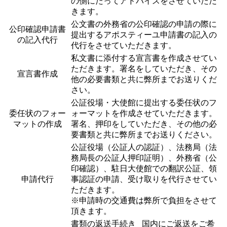
の側にたってアドバイスをさせていただ
きます。
公文書の外務省の公印確認の申請の際に
公印確認申請書
提出するアポスティーユ申請書の記入の
の記入代行
代行をさせていただきます。
私文書に添付する宣言書を作成させてい
ただきます。署名をしていただき、その
宣言書作成
他の必要書類と共に弊所までお送りくだ
さい。
公証役場・大使館に提出する委任状のフ
委任状のフォー
ォーマットを作成させていただきます。
マットの作成
署名、押印をしていただき、その他の必
要書類と共に弊所までお送りください。
公証役場（公証人の認証）、法務局（法
務局長の公証人押印証明）、外務省（公
印確認）、駐日大使館での翻訳公証、領
申請代行
事認証の申請、受け取りを代行させてい
ただきます。
※申請時の交通費は弊所で負担をさせて
頂きます。
書類の返送手続き 国内にご返送をご希