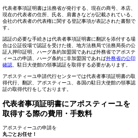
代表者事項証明書は法務省が発行する、現在の商号、本店、
現在の代表者の住所、氏名、肩書きなどが記載されている、
会社の代表者の代表権に関する登記事項が表記された書類で
す。
認証の必要な手続きは代表者事項証明書に翻訳を添付する場
合は公証役場で認証を受けた後、地方法務局で法務局長の公
証人押印証明、ハーグ条約加盟国であれば外務省でアポステ
ィーユの申請、ハーグ条約に非加盟国であれば
外務省の公印
確認
、駐日大使館の領事認証を取得する必要があります。
アポスティーユ申請代行センターでは代表者事項証明書の取
得代行、翻訳、アポスティーユ、各国の駐日大使館の領事認
証の取得代行をしております。
代表者事項証明書にアポスティーユを
取得する際の費用・手数料
アポスティーユの申請を
丸ごとお任せ！