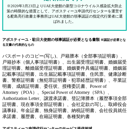
※2020年3月23日よりUAE大使館の新型コロナウイルス感染拡大防止
策の時限的な措置として、アポスティーユ申請代行センターを運営す
る蓜島亮行政書士事務所はUAE大使館の領事認証の指定代行業者に選
ばれました。
アポスティーユ・駐日大使館の領事認証が必要となる書類
※認証が必要とな
る文書の代表的なもの
パスポートのコピー(写し)、戸籍謄本（全部事項証明書）、
戸籍抄本（個人事項証明書）、出生届受理証明書、婚姻届受
理証明書、離婚届受理証明書、婚姻要件具備証明書、婚姻届
記載事項証明書、出生届記載事項証明書、住民票、健康診断
書、警察証明書（無犯罪証明書・犯罪経歴証明書）、卒業証
明書、成績証明書、委任状、授権委託書、Power of
Attorney（POA）、Special Power of Attorney（SPA）、
Authorization Letter、譲渡承諾書、登記簿謄本（履歴事項全部
証明書、現在事項全部証明書）、会社定款の写し、取締役会
議事録、年金証書、独身証明書、納税証明書、会社役員就任
承諾書、履歴書、在籍証明書、各種契約書
アポスティーユ申請代行センターのサービス提供地域