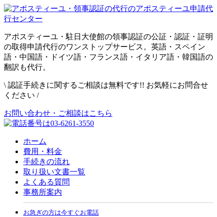
アポスティーユ・駐日大使館の領事認証の公証・認証・証明
の取得申請代行のワンストップサービス。英語・スペイン
語・中国語・ドイツ語・フランス語・イタリア語・韓国語の
翻訳も代行。
\
認証手続きに関するご相談は無料です!! お気軽にお問合せ
ください
/
お問い合わせ・ご相談はこちら
ホーム
費用・料金
手続きの流れ
取り扱い文書一覧
よくある質問
事務所案内
お急ぎの方は今すぐお電話