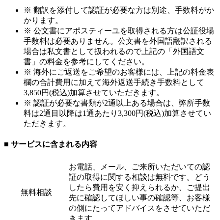
※ 翻訳を添付して認証が必要な方は別途、手数料がか
かります。
※ 公文書にアポスティーユを取得される方は公証役場
手数料は必要ありません。公文書を外国語翻訳される
場合は私文書として扱われるので上記の「外国語文
書」の料金を参考にしてください。
※ 海外にご返送をご希望のお客様には、上記の料金表
欄の合計費用に加えて海外返送手続き手数料として
3,850円(税込)加算させていただきます。
※ 認証が必要な書類が2通以上ある場合は、弊所手数
料は2通目以降は1通あたり3,300円(税込)加算させてい
ただきます。
■ サービスに含まれる内容
お電話、メール、ご来所いただいての認
証の取得に関する相談は無料です。どう
したら費用を安く抑えられるか、ご提出
無料相談
先に確認してほしい事の確認等、お客様
の側にたってアドバイスをさせていただ
きます。