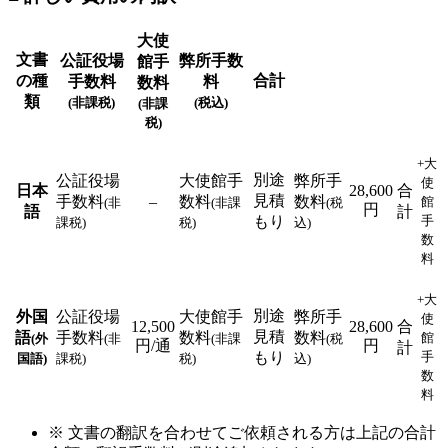
大使
文書
公証役場
弊所手数
館手
の種
合計
手数料
料
数料
類
(非課税)
(税込)
(非課
税)
+大
別途
公証役場
大使館手
弊所手
使
日本
28,600
合
見積
手数料
–
数料
数料
館
(非
(非課
(税
円
語
計
もり
手
課税)
税)
込)
数
料
+大
別途
外国
公証役場
大使館手
弊所手
使
12,500
28,600
合
見積
語
手数料
数料
数料
館
(外
(非
(非課
(税
円/通
円
計
もり
手
国語)
課税)
税)
込)
数
料
※ 文書の翻訳を合わせてご依頼される方は上記の合計