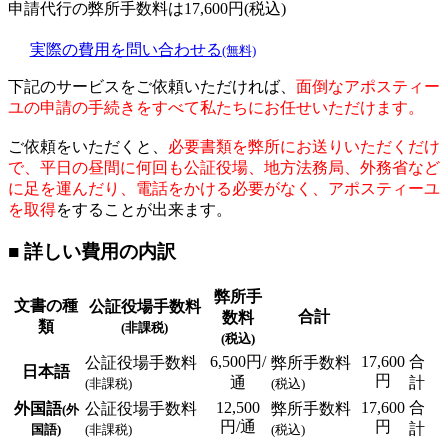
申請代行の弊所手数料は
17,600
円(税込)
実際の費用を問い合わせる
(無料)
下記のサービスをご依頼いただければ、
面倒なアポスティー
ユの申請の手続きをすべて私たちにお任せいただけます。
ご依頼をいただくと、
必要書類を弊所にお送りいただくだけ
で、平日の昼間に何回も公証役場、地方法務局、外務省など
に足を運んだり、電話をかける必要がなく、アポスティーユ
を取得
をすることが出来ます。
■ 詳しい費用の内訳
弊所手
文書の種
公証役場手数料
合計
数料
類
(非課税)
(税込)
6,500円/
17,600
合
公証役場手数料
弊所手数料
日本語
円
通
計
(非課税)
(税込)
12,500
17,600
合
外国語
公証役場手数料
弊所手数料
(外
円/通
円
計
国語)
(非課税)
(税込)