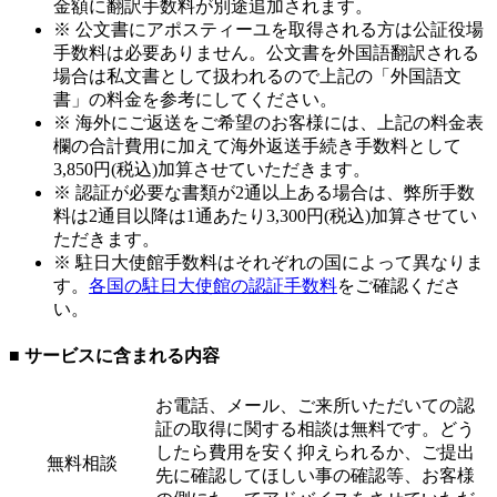
金額に翻訳手数料が別途追加されます。
※ 公文書にアポスティーユを取得される方は公証役場
手数料は必要ありません。公文書を外国語翻訳される
場合は私文書として扱われるので上記の「外国語文
書」の料金を参考にしてください。
※ 海外にご返送をご希望のお客様には、上記の料金表
欄の合計費用に加えて海外返送手続き手数料として
3,850円(税込)加算させていただきます。
※ 認証が必要な書類が2通以上ある場合は、弊所手数
料は2通目以降は1通あたり3,300円(税込)加算させてい
ただきます。
※ 駐日大使館手数料はそれぞれの国によって異なりま
す。
各国の駐日大使館の認証手数料
をご確認くださ
い。
■ サービスに含まれる内容
お電話、メール、ご来所いただいての認
証の取得に関する相談は無料です。どう
したら費用を安く抑えられるか、ご提出
無料相談
先に確認してほしい事の確認等、お客様