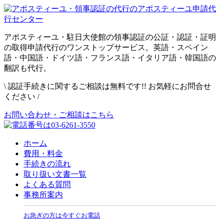
アポスティーユ・駐日大使館の領事認証の公証・認証・証明
の取得申請代行のワンストップサービス。英語・スペイン
語・中国語・ドイツ語・フランス語・イタリア語・韓国語の
翻訳も代行。
\
認証手続きに関するご相談は無料です!! お気軽にお問合せ
ください
/
お問い合わせ・ご相談はこちら
ホーム
費用・料金
手続きの流れ
取り扱い文書一覧
よくある質問
事務所案内
お急ぎの方は今すぐお電話