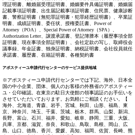
理証明書、離婚届受理証明書、婚姻要件具備証明書、婚姻届
記載事項証明書、出生届記載事項証明書、住民票、健康診断
書、警察証明書（無犯罪証明書・犯罪経歴証明書）、卒業証
明書、成績証明書、委任状、授権委託書、Power of
Attorney（POA）、Special Power of Attorney（SPA）、
Authorization Letter、譲渡承諾書、登記簿謄本（履歴事項全部
証明書、現在事項全部証明書）、会社定款の写し、取締役会
議事録、年金証書、独身証明書、納税証明書、会社役員就任
承諾書、履歴書、在籍証明書、各種契約書
アポスティーユ申請代行センターのサービス提供地域
※アポスティーユ申請代行センターでは下記、海外、日本全
国の中小企業、団体、個人のお客様の外務省のアポスティー
ユ・公印確認。在東京の駐日大使館の領事認証のお手伝いを
させていただいております。お気軽にご相談ください。【
海外、北海道、青森、岩手、宮城、秋田、山形、福島、東
京、神奈川、埼玉、千葉、茨城、栃木、群馬、山梨、新潟、
長野、富山、石川、福井、愛知、岐阜、静岡、三重、大阪、
兵庫、京都、滋賀、奈良、和歌山、鳥取、島根、岡山、広
島、山口、徳島、香川、愛媛、高知、福岡、佐賀、長崎、熊