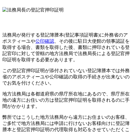
法務局が発行する登記簿謄本(登記事項証明書)に外務省のア
ポスティーユや
公印確認
、その後に駐日大使館の領事認証を
取得する場合、書類を取得した後、書類に押印されている登
記官印に対して管轄の地方法務局で法務局長による登記官押
印証明を取得する必要があります。
この登記官押印証明が添付されていない登記簿謄本では外務
省のアポスティーユや公印確認の取得の手続きが出来ないの
でお気を付けください。
地方法務局は各都道府県の県庁所在地にあるので、県庁所在
地の遠方にお住いの方は登記官押印証明を取得されるのに手
間がかかります。
弊所ではこうした地方法務局から遠方にお住まいのお客様、
ご多忙で地方法務局には申請に行けないお客様向けに登記簿
謄本と登記官押印証明の代理取得も対応をさせていただくこ