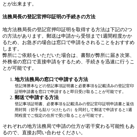
とが出来ます。
法務局長の登記官押印証明の手続きの方法
地方法務局長の登記官押印証明を取得する方法は下記の2つ
の方法があります。郵送は申請から受領まで1週間程度かか
るため、お急ぎの場合は窓口で申請をされることをおすすめ
します。
弊所にご依頼をいただいた場合は、書類が弊所に届き次第、
外務省の窓口で直接申請をするため、手続きを迅速に行うこ
とが可能です。
地方法務局の窓口で申請する方法
登記簿謄本などの登記事項証明書と必要事項を記載済みの登記官印
証明申請書を窓口で申請すると即日受け取ることが可能です。
郵送で申請する方法
登記事項証明書、必要事項を記載済みの登記官印証明申請書と返信
用封筒（切手も貼りつけたもの）を同封して郵送で申請すると1週
間程度でご指定の住所で受け取ることが可能です。
それぞれの地方法務局で申請の仕方が若干変わる可能性もあ
るので、直接お問い合わせください。