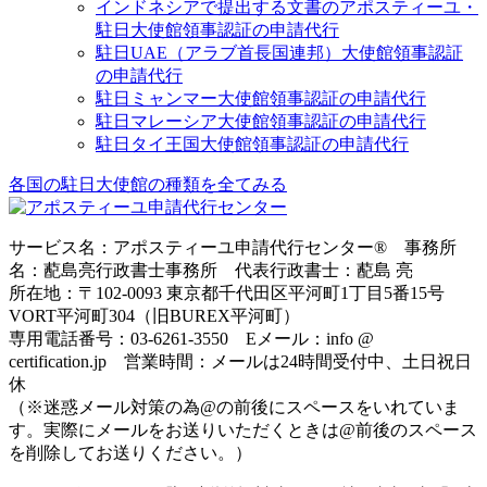
インドネシアで提出する文書のアポスティーユ・
駐日大使館領事認証の申請代行
駐日UAE（アラブ首長国連邦）大使館領事認証
の申請代行
駐日ミャンマー大使館領事認証の申請代行
駐日マレーシア大使館領事認証の申請代行
駐日タイ王国大使館領事認証の申請代行
各国の駐日大使館の種類を全てみる
サービス名：アポスティーユ申請代行センター® 事務所
名：蓜島亮行政書士事務所 代表行政書士：蓜島 亮
所在地：〒102-0093 東京都千代田区平河町1丁目5番15号
VORT平河町304（旧BUREX平河町）
専用電話番号：03-6261-3550 Eメール：info @
certification.jp 営業時間：メールは24時間受付中、土日祝日
休
（※迷惑メール対策の為@の前後にスペースをいれていま
す。実際にメールをお送りいただくときは@前後のスペース
を削除してお送りください。）