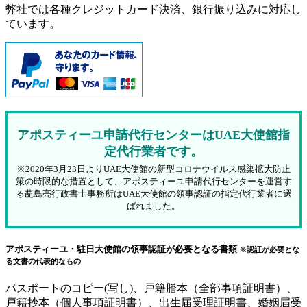
弊社では各種クレジットカード決済、銀行振り込みに対応し
ています。
アポスティーユ申請代行センターはUAE大使館指
定代行業者です。
※2020年3月23日よりUAE大使館の新型コロナウイルス感染拡大防止
策の時限的な措置として、アポスティーユ申請代行センターを運営す
る蓜島亮行政書士事務所はUAE大使館の領事認証の指定代行業者に選
ばれました。
アポスティーユ・駐日大使館の領事認証が必要となる書類
※認証が必要とな
る文書の代表的なもの
パスポートのコピー(写し)、戸籍謄本（全部事項証明書）、
戸籍抄本（個人事項証明書）、出生届受理証明書、婚姻届受