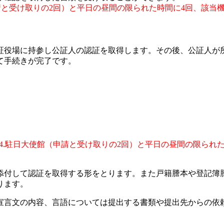
（申請と受け取りの2回）と平日の昼間の限られた時間に4回、該
証役場に持参し公証人の認証を取得します。その後、公証人が
て手続きが完了です。
回)、4.駐日大使館（申請と受け取りの2回）と平日の昼間の限
添付して認証を取得する形をとります。また戸籍謄本や登記簿
ります。
宣言文の内容、言語については提出する書類や提出先からの依