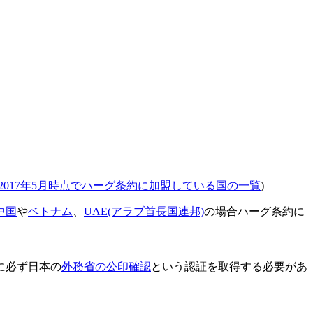
2017年5月時点でハーグ条約に加盟している国の一覧
)
中国
や
ベトナム
、
UAE(アラブ首長国連邦)
の場合ハーグ条約に
に必ず日本の
外務省の公印確認
という認証を取得する必要があ