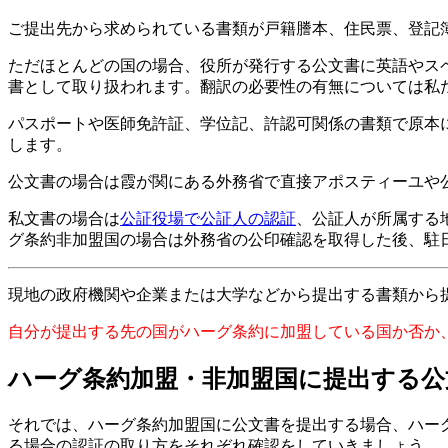
ご提出先から求められている書類が戸籍謄本、住民票、登記
ただほとんどの国の場合、役所が発行する公文書に英語やス
書として取り扱われます。翻訳の必要性の有無については私
パスポートや医師免許証、学位記、許認可関係の書類で原本
します。
公文書の場合は霞が関にある外務省で直接アポスティーユや
私文書の場合は
公証役場で公証人の認証
、公証人が所属する
グ条約非加盟国の場合は外務省の公印確認を取得した後、駐
現地の政府機関や企業または大学などから提出する書類から提出する書類に
自分が提出する先の国がハーグ条約に加盟している国か否か
ハーグ条約加盟・非加盟国に提出する公
それでは、ハーグ条約加盟国に公文書を提出する場合、ハー
る場合の認証の取り方をそれぞれ確認をしていきましょう。