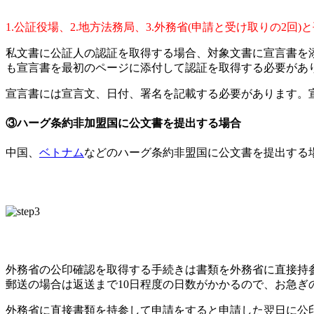
1.公証役場、2.地方法務局、3.外務省(申請と受け取りの
私文書に公証人の認証を取得する場合、対象文書に宣言書を
も宣言書を最初のページに添付して認証を取得する必要があ
宣言書には宣言文、日付、署名を記載する必要があります。
③ハーグ条約非加盟国に公文書を提出する場合
中国、
ベトナム
などのハーグ条約非盟国に公文書を提出する
外務省の公印確認を取得する手続きは書類を外務省に直接持
郵送の場合は返送まで10日程度の日数がかかるので、お急
外務省に直接書類を持参して申請をすると申請した翌日に公