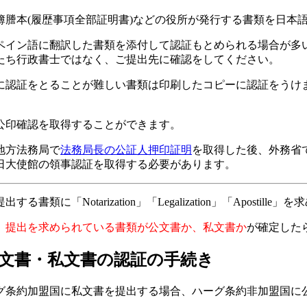
簿謄本(履歴事項全部証明書)などの役所が発行する書類を日本
ペイン語に翻訳した書類を添付して認証もとめられる場合が多
たち行政書士ではなく、ご提出先に確認をしてください。
に認証をとることが難しい書類は印刷したコピーに認証をうけ
公印確認を取得することができます。
地方法務局で
法務局長の公証人押印証明
を取得した後、外務省
日大使館の領事認証を取得する必要があります。
「Notarization」「Legalization」「Aposti
、提出を求められている書類が公文書か、私文書か
が確定した
文書・私文書の認証の手続き
グ条約加盟国に私文書を提出する場合、ハーグ条約非加盟国に