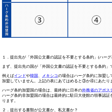
１．提出先が「外国公文書の認証を不要とする条約」(ハーグ
まず、提出先の国が「外国公文書の認証を不要とする条約」
例えば
インド
や
韓国
、
メキシコ
の場合はハーグ条約に加盟し
加盟していません。上記の表にあてはめると③か④にあたり
ハーグ条約加盟国の場合は、最終的に日本の
外務省のアポス
ハーグ条約非加盟国の場合は最終的に駐日大使館の領事認証
ります。
２．提出する書類が公文書か、私文書か？