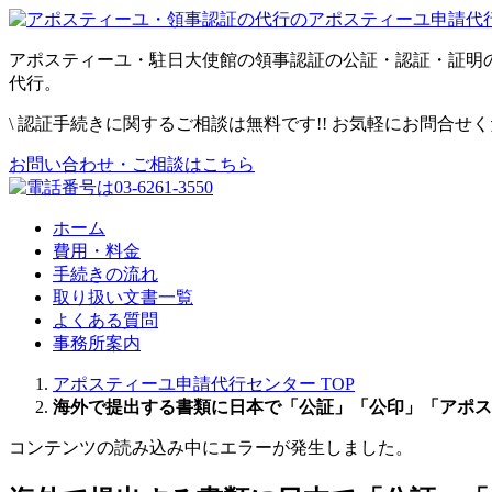
アポスティーユ・駐日大使館の領事認証の公証・認証・証明
代行。
\
認証手続きに関するご相談は無料です!! お気軽にお問合せ
お問い合わせ・ご相談はこちら
ホーム
費用・料金
手続きの流れ
取り扱い文書一覧
よくある質問
事務所案内
アポスティーユ申請代行センター
TOP
海外で提出する書類に日本で「公証」「公印」「アポス
コンテンツの読み込み中にエラーが発生しました。